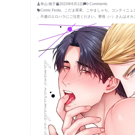
幸山 桃子
2023年6月1日
0 Comments
Comic Festa
、
こだま翠果
、
こやましゃち
、
コンティニュ
、
不慮のエロハラにご注意ください
、
寮母（♂）さんはオカ