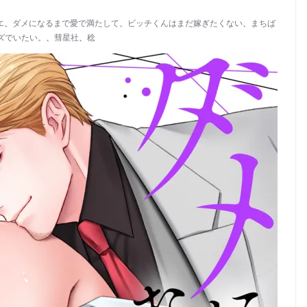
エ
、
ダメになるまで愛で満たして
、
ビッチくんはまだ嫁ぎたくない
、
まちば
ズでいたい。
、
彗星社
、
稔