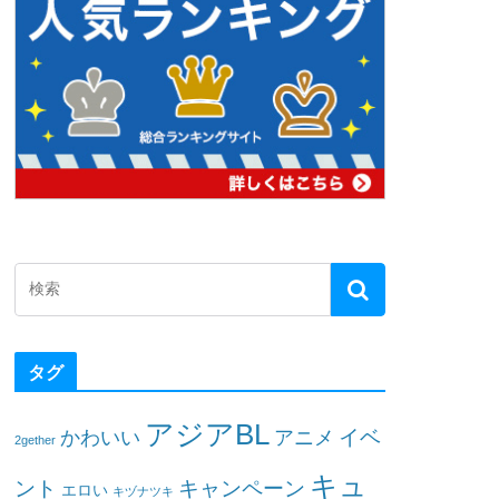
タグ
アジアBL
イベ
かわいい
アニメ
2gether
キュ
ント
キャンペーン
エロい
キヅナツキ