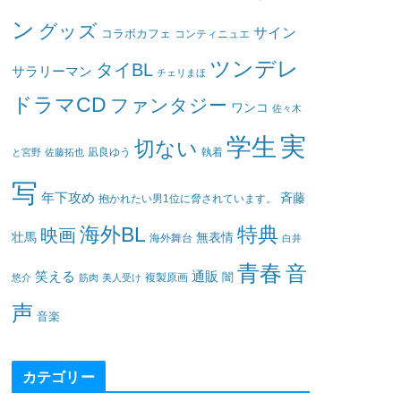
ン
グッズ
サイン
コラボカフェ
コンティニュエ
ツンデレ
タイBL
サラリーマン
チェリまほ
ドラマCD
ファンタジー
ワンコ
佐々木
実
学生
切ない
凪良ゆう
執着
と宮野
佐藤拓也
写
年下攻め
斉藤
抱かれたい男1位に脅されています。
海外BL
特典
映画
壮馬
無表情
海外舞台
白井
青春
音
笑える
通販
闇
悠介
筋肉
美人受け
複製原画
声
音楽
カテゴリー