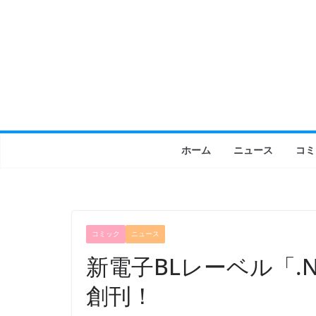
コ
ン
テ
ン
ツ
へ
ス
キ
ホーム
ニュース
コミ
ッ
プ
コミック
ニュース
新電子BLレーベル「.N
創刊！