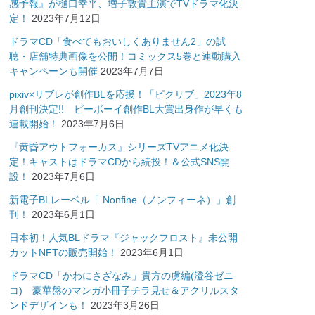
感予報』が樋口幸平、増子敦貴主演でTVドラマ化決
定！
2023年7月12日
ドラマCD「食べてもおいしくありません2」の試
聴・店舗特典画像を公開！コミックス5巻と連動購入
キャンペーンも開催
2023年7月7日
pixiv×リブレが創作BLを応援！「ピクリブ」2023年8
月創刊決定!! ビーボーイ創作BL大賞出身作が早くも
連載開始！
2023年7月6日
『黄昏アウトフォーカス』シリーズTVアニメ化決
定！キャストはドラマCDから続投！＆公式SNS開
設！
2023年7月6日
新電子BLレーベル「.Nonfine（ノンフィーネ）」創
刊！
2023年6月1日
日本初！人気BLドラマ『ジャックフロスト』未公開
カットNFTの販売開始！
2023年6月1日
ドラマCD「かわにさざなみ」貴方の虜編(澄谷ゼニ
コ) 豪華盤のマンガ小冊子チラ見せ＆アクリルスタ
ンドデザインも！
2023年3月26日