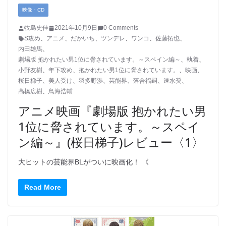
映像・CD
牧島史佳
2021年10月9日
0 Comments
S攻め
、
アニメ
、
だかいち
、
ツンデレ
、
ワンコ
、
佐藤拓也
、
内田雄馬
、
劇場版 抱かれたい男1位に脅されています。～スペイン編～
、
執着
、
小野友樹
、
年下攻め
、
抱かれたい男1位に脅されています。
、
映画
、
桜日梯子
、
美人受け
、
羽多野渉
、
芸能界
、
落合福嗣
、
速水奨
、
高橋広樹
、
鳥海浩輔
アニメ映画『劇場版 抱かれたい男
1位に脅されています。～スペイ
ン編～』(桜日梯子)レビュー〈1〉
大ヒットの芸能界BLがついに映画化！ 《
Read More