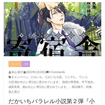
ニュース
小説
幸山 桃子
2022年1月20日
0 Comments
キャンペーン
、
だかいち
、
だかいち小説
、
ツンデレ
、
ワンコ
、
小説 抱かれたい男1位に脅されています。 深緑の寄宿舎
、
年下攻め
、
成田良美
、
抱かれたい男1位に脅されています。
、
桜日梯子
、
特典
、
美人受け
だかいちパラレル小説第２弾『小