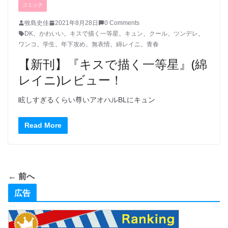
コミック
牧島史佳
2021年8月28日
0 Comments
DK
、
かわいい
、
キスで描く一等星
、
キュン
、
クール
、
ツンデレ
、
ワンコ
、
学生
、
年下攻め
、
無表情
、
綿レイニ
、
青春
【新刊】『キスで描く一等星』(綿
レイニ)レビュー！
眩しすぎるくらい尊いアオハルBLにキュン
Read More
← 前へ
広告