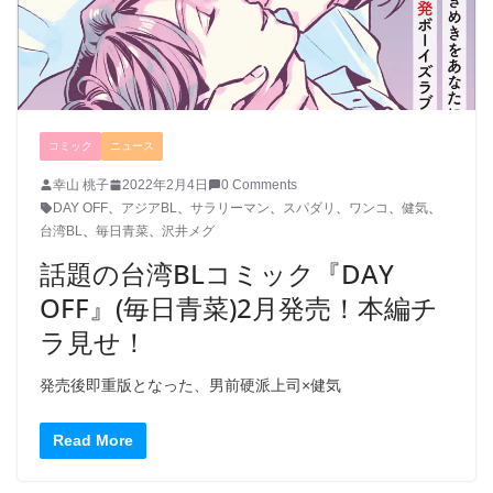
コミック
ニュース
幸山 桃子
2022年2月4日
0 Comments
DAY OFF
、
アジアBL
、
サラリーマン
、
スパダリ
、
ワンコ
、
健気
、
台湾BL
、
毎日青菜
、
沢井メグ
話題の台湾BLコミック『DAY
OFF』(毎日青菜)2月発売！本編チ
ラ見せ！
発売後即重版となった、男前硬派上司×健気
Read More