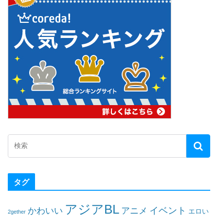
タグ
アジアBL
イベント
かわいい
アニメ
エロい
2gether