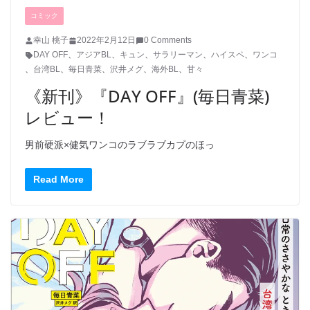
コミック
幸山 桃子
2022年2月12日
0 Comments
DAY OFF
、
アジアBL
、
キュン
、
サラリーマン
、
ハイスペ
、
ワンコ
、
台湾BL
、
毎日青菜
、
沢井メグ
、
海外BL
、
甘々
《新刊》『DAY OFF』(毎日青菜)
レビュー！
男前硬派×健気ワンコのラブラブカプのほっ
Read More