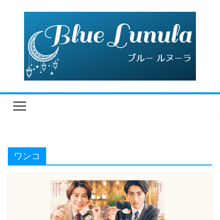
コ
ン
テ
ン
ツ
へ
ス
キ
ッ
プ
ワンコ