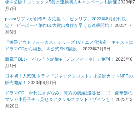
像を公開！コミックス5巻と連動購入キャンペーンも開催
2023年7
月7日
pixiv×リブレが創作BLを応援！「ピクリブ」2023年8月創刊決
定!! ビーボーイ創作BL大賞出身作が早くも連載開始！
2023年7
月6日
『黄昏アウトフォーカス』シリーズTVアニメ化決定！キャストは
ドラマCDから続投！＆公式SNS開設！
2023年7月6日
新電子BLレーベル「.Nonfine（ノンフィーネ）」創刊！
2023年6
月1日
日本初！人気BLドラマ『ジャックフロスト』未公開カットNFTの
販売開始！
2023年6月1日
ドラマCD「かわにさざなみ」貴方の虜編(澄谷ゼニコ) 豪華盤の
マンガ小冊子チラ見せ＆アクリルスタンドデザインも！
2023年3
月26日