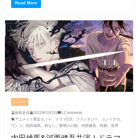
Read More
ニュース
牧島史佳
2022年3月2日
0 Comments
アニメイト限定セット
、
ドラマCD
、
ファンタジー
、
ユノイチカ
、
ワンコ
、
内田雄馬
、
切ない
、
夜明けの唄
、
河西健吾
、
特典
、
音声
内田雄馬&河西健吾共演！ドラマ