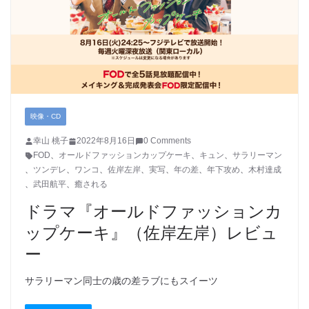
映像・CD
幸山 桃子
2022年8月16日
0 Comments
FOD
、
オールドファッションカップケーキ
、
キュン
、
サラリーマン
、
ツンデレ
、
ワンコ
、
佐岸左岸
、
実写
、
年の差
、
年下攻め
、
木村達成
、
武田航平
、
癒される
ドラマ『オールドファッションカ
ップケーキ』（佐岸左岸）レビュ
ー
サラリーマン同士の歳の差ラブにもスイーツ