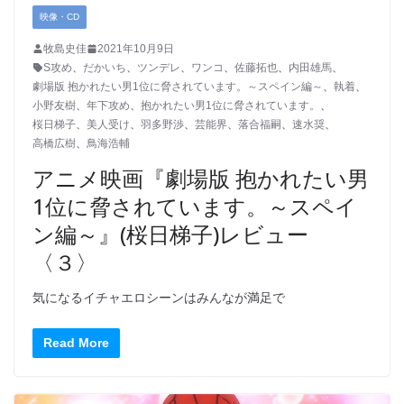
映像・CD
牧島史佳
2021年10月9日
S攻め
、
だかいち
、
ツンデレ
、
ワンコ
、
佐藤拓也
、
内田雄馬
、
劇場版 抱かれたい男1位に脅されています。～スペイン編～
、
執着
、
小野友樹
、
年下攻め
、
抱かれたい男1位に脅されています。
、
桜日梯子
、
美人受け
、
羽多野渉
、
芸能界
、
落合福嗣
、
速水奨
、
高橋広樹
、
鳥海浩輔
アニメ映画『劇場版 抱かれたい男
1位に脅されています。～スペイ
ン編～』(桜日梯子)レビュー
〈３〉
気になるイチャエロシーンはみんなが満足で
Read More