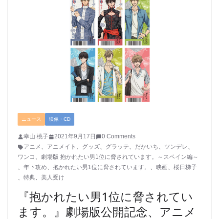
ニュース
映像・CD
幸山 桃子
2021年9月17日
0 Comments
アニメ
、
アニメイト
、
グッズ
、
グラッテ
、
だかいち
、
ツンデレ
、
ワンコ
、
劇場版 抱かれたい男1位に脅されています。～スペイン編～
、
年下攻め
、
抱かれたい男1位に脅されています。
、
映画
、
桜日梯子
、
特典
、
美人受け
『抱かれたい男1位に脅されてい
ます。』劇場版公開記念、アニメ