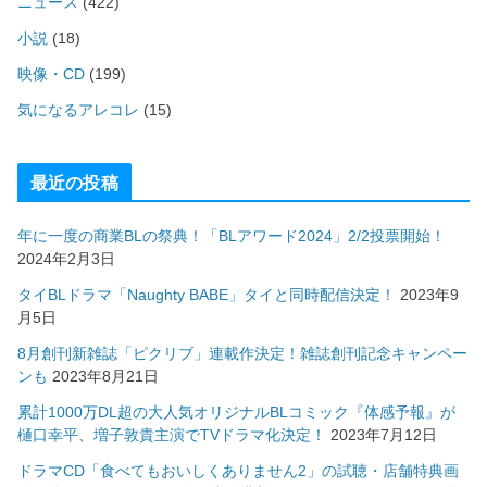
ニュース
(422)
小説
(18)
映像・CD
(199)
気になるアレコレ
(15)
最近の投稿
年に一度の商業BLの祭典！「BLアワード2024」2/2投票開始！
2024年2月3日
タイBLドラマ「Naughty BABE」タイと同時配信決定！
2023年9
月5日
8月創刊新雑誌「ピクリブ」連載作決定！雑誌創刊記念キャンペー
ンも
2023年8月21日
累計1000万DL超の大人気オリジナルBLコミック『体感予報』が
樋口幸平、増子敦貴主演でTVドラマ化決定！
2023年7月12日
ドラマCD「食べてもおいしくありません2」の試聴・店舗特典画