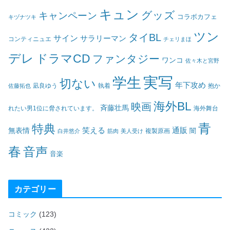
キュン
グッズ
キャンペーン
コラボカフェ
キヅナツキ
ツン
タイBL
サイン
サラリーマン
コンティニュエ
チェリまほ
デレ
ドラマCD
ファンタジー
ワンコ
佐々木と宮野
実写
学生
切ない
年下攻め
凪良ゆう
執着
佐藤拓也
抱か
海外BL
映画
斉藤壮馬
海外舞台
れたい男1位に脅されています。
青
特典
笑える
通販
無表情
闇
白井悠介
筋肉
美人受け
複製原画
春
音声
音楽
カテゴリー
コミック
(123)