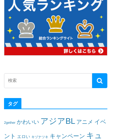
タグ
アジアBL
イベ
かわいい
アニメ
2gether
キュ
ント
キャンペーン
エロい
キヅナツキ