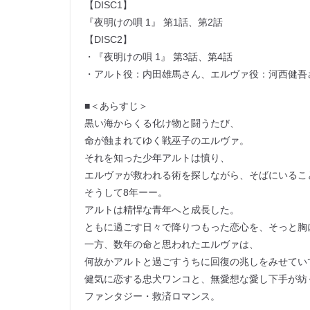
【DISC1】
『夜明けの唄 1』 第1話、第2話
【DISC2】
・『夜明けの唄 1』 第3話、第4話
・アルト役：内田雄馬さん、エルヴァ役：河西健吾
■＜あらすじ＞
黒い海からくる化け物と闘うたび、
命が蝕まれてゆく戦巫子のエルヴァ。
それを知った少年アルトは憤り、
エルヴァが救われる術を探しながら、そばにいるこ
そうして8年ーー。
アルトは精悍な青年へと成長した。
ともに過ごす日々で降りつもった恋心を、そっと胸
一方、数年の命と思われたエルヴァは、
何故かアルトと過ごすうちに回復の兆しをみせてい
健気に恋する忠犬ワンコと、無愛想な愛し下手が紡
ファンタジー・救済ロマンス。