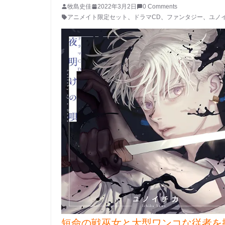
牧島史佳
2022年3月2日
0 Comments
アニメイト限定セット
、
ドラマCD
、
ファンタジー
、
ユノ
短命の戦巫女と大型ワンコな従者を