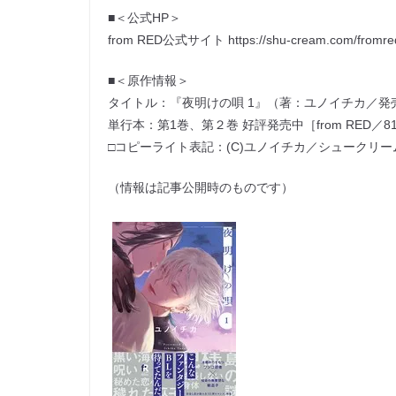
■＜公式HP＞
from RED公式サイト https://shu-cream.com/fromre
■＜原作情報＞
タイトル：『夜明けの唄 1』（著：ユノイチカ／発
単行本：第1巻、第２巻 好評発売中［from RED／81
□コピーライト表記：(C)ユノイチカ／シュークリーム fr
（情報は記事公開時のものです）