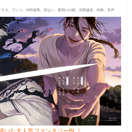
イチカ
、
ワンコ
、
内田雄馬
、
切ない
、
夜明けの唄
、
河西健吾
、
特典
、
音声
描いた大人気ファンタジーBL！