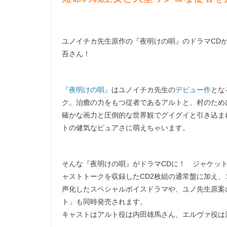
ユノイチカ先生原作の『夜明けの唄』のドラマCDが
吾さん！
『夜明けの唄』
はユノイチカ先生の
デビュー作
とな
ク。治癒の力をもつ従者であるアルトと、村のため
確かな画力と圧倒的な世界観でグイグイと引き込ま
トの健気なピュアさに萌えちゃいます。
そんな『夜明けの唄』がドラマCDに！ ジャケッ
ャストトークを収録したCD2枚組の通常盤に加え、
声化したスペシャルボイスドラマや、ユノ先生原案
ト」も同時発売されます。
キャストはアルト役は内田雄馬さん、エルヴァ役は