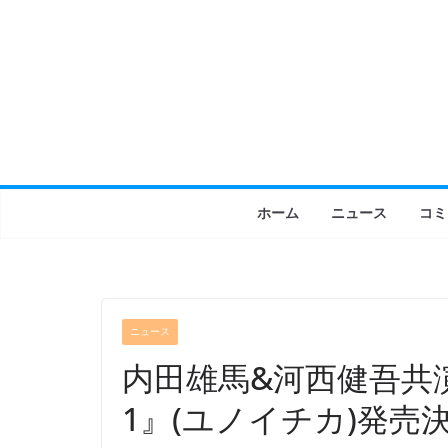
コ
ン
テ
ン
ツ
へ
ス
キ
ホーム
ニュース
コミ
ッ
プ
ニュース
内田雄馬&河西健吾共
1』(ユノイチカ)発売