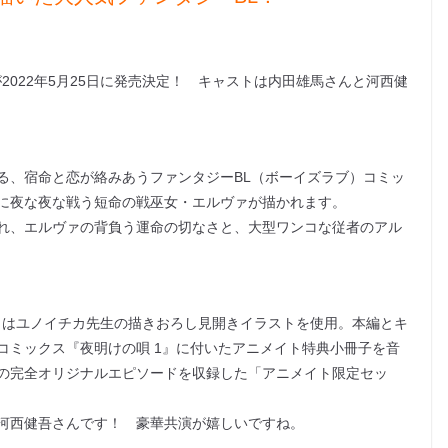
2022年5月25日に発売決定！ キャストは内田雄馬さんと河西健
る、宿命と恋が絡みあうファンタジーBL（ボーイズラブ）コミッ
に夜な夜な戦う短命の戦巫女・エルヴァが描かれます。
れ、エルヴァの背負う運命の切なさと、大型ワンコな従者のアル
トはユノイチカ先生の描きおろし見開きイラストを使用。本編とキ
コミックス『夜明けの唄 1』に付いたアニメイト特典小冊子を音
の完全オリジナルエピソードを収録した「アニメイト限定セッ
河西健吾さんです！ 豪華共演が嬉しいですね。