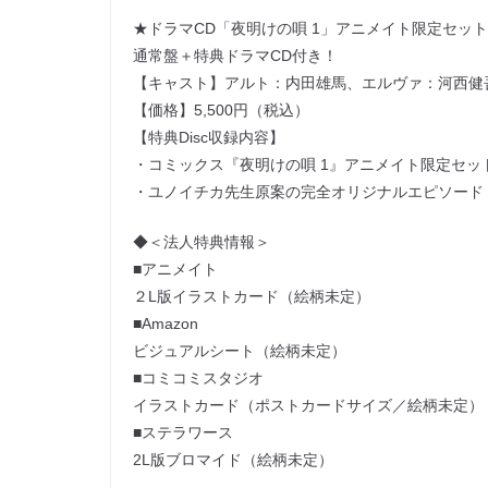
★ドラマCD「夜明けの唄 1」アニメイト限定セット
通常盤＋特典ドラマCD付き！
【キャスト】アルト：内田雄馬、エルヴァ：河西健
【価格】5,500円（税込）
【特典Disc収録内容】
・コミックス『夜明けの唄 1』アニメイト限定セッ
・ユノイチカ先生原案の完全オリジナルエピソード
◆＜法人特典情報＞
■アニメイト
２L版イラストカード（絵柄未定）
■Amazon
ビジュアルシート（絵柄未定）
■コミコミスタジオ
イラストカード（ポストカードサイズ／絵柄未定）
■ステラワース
2L版ブロマイド（絵柄未定）