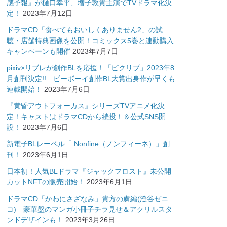
感予報』が樋口幸平、増子敦貴主演でTVドラマ化決
定！
2023年7月12日
ドラマCD「食べてもおいしくありません2」の試
聴・店舗特典画像を公開！コミックス5巻と連動購入
キャンペーンも開催
2023年7月7日
pixiv×リブレが創作BLを応援！「ピクリブ」2023年8
月創刊決定!! ビーボーイ創作BL大賞出身作が早くも
連載開始！
2023年7月6日
『黄昏アウトフォーカス』シリーズTVアニメ化決
定！キャストはドラマCDから続投！＆公式SNS開
設！
2023年7月6日
新電子BLレーベル「.Nonfine（ノンフィーネ）」創
刊！
2023年6月1日
日本初！人気BLドラマ『ジャックフロスト』未公開
カットNFTの販売開始！
2023年6月1日
ドラマCD「かわにさざなみ」貴方の虜編(澄谷ゼニ
コ) 豪華盤のマンガ小冊子チラ見せ＆アクリルスタ
ンドデザインも！
2023年3月26日