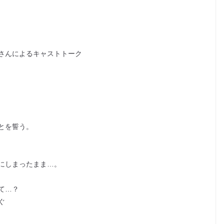
さんによるキャストトーク
とを誓う。
にしまったまま…。
て…？
ぐ