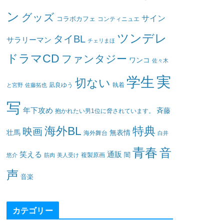
ン
グッズ
サイン
コラボカフェ
コンティニュエ
ツンデレ
タイBL
サラリーマン
チェリまほ
ドラマCD
ファンタジー
ワンコ
佐々木
実
学生
切ない
凪良ゆう
執着
と宮野
佐藤拓也
写
年下攻め
斉藤
抱かれたい男1位に脅されています。
海外BL
特典
映画
壮馬
無表情
海外舞台
白井
青春
音
笑える
通販
闇
悠介
筋肉
美人受け
複製原画
声
音楽
カテゴリー