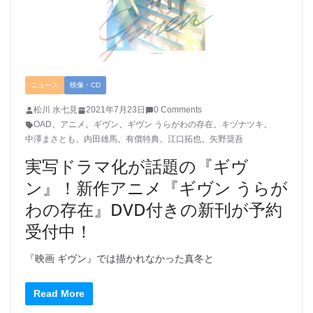
ニュース
映像・CD
松川 水七見
2021年7月23日
0 Comments
OAD
、
アニメ
、
ギヴン
、
ギヴン うらがわの存在
、
キヅナツキ
、
中澤まさとも
、
内田雄馬
、
有償特典
、
江口拓也
、
矢野奨吾
実写ドラマ化が話題の『ギヴ
ン』！新作アニメ『ギヴン うらが
わの存在』DVD付きの新刊が予約
受付中！
『映画 ギヴン』では描かれなかった真冬と
Read More