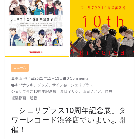
ニュース
幸山 桃子
2021年11月13日
0 Comments
キヅナツキ
、
グッズ
、
サイン会
、
シェリプラス
、
シェリプラス10周年記念展
、
夏目イサク
、
山田ノノノ
、
特典
、
複製原画
、
通販
「シェリプラス10周年記念展」タ
ワーレコード渋谷店でいよいよ開
催！