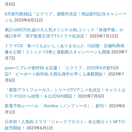
月5日
8月創刊新雑誌「ピクリブ」連載作決定！雑誌創刊記念キャンペー
ンも
2023年8月21日
累計1000万DL超の大人気オリジナルBLコミック『体感予報』が
樋口幸平、増子敦貴主演でTVドラマ化決定！
2023年7月12日
ドラマCD「食べてもおいしくありません2」の試聴・店舗特典画
像を公開！コミックス5巻と連動購入キャンペーンも開催
2023年7
月7日
pixiv×リブレが創作BLを応援！「ピクリブ」2023年8月創刊決
定!! ビーボーイ創作BL大賞出身作が早くも連載開始！
2023年7
月6日
『黄昏アウトフォーカス』シリーズTVアニメ化決定！キャストは
ドラマCDから続投！＆公式SNS開設！
2023年7月6日
新電子BLレーベル「.Nonfine（ノンフィーネ）」創刊！
2023年6
月1日
日本初！人気BLドラマ『ジャックフロスト』未公開カットNFTの
販売開始！
2023年6月1日