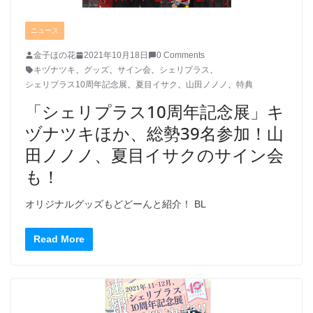
ニュース
金子ほの花
2021年10月18日
0 Comments
キヅナツキ
、
グッズ
、
サイン会
、
シェリプラス
、
シェリプラス10周年記念展
、
夏目イサク
、
山田ノノノ
、
特典
「シェリプラス10周年記念展」キ
ヅナツキほか、総勢39名参加！山
田ノノノ、夏目イサクのサイン会
も！
オリジナルグッズもどどーんと紹介！ BL
Read More