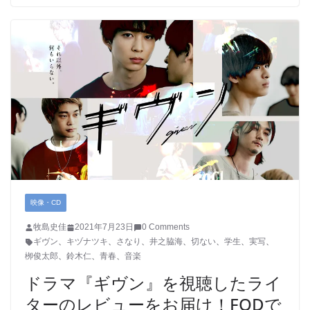
映像・CD
牧島史佳
2021年7月23日
0 Comments
ギヴン
、
キヅナツキ
、
さなり
、
井之脇海
、
切ない
、
学生
、
実写
、
栁俊太郎
、
鈴木仁
、
青春
、
音楽
ドラマ『ギヴン』を視聴したライ
ターのレビューをお届け！FODで