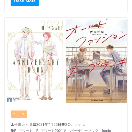
Read More
ニュース
松川 水七見
2021年7月26日
0 Comments
BLアワード
、
BLアワード2021アニバーサリーブック
、
honto
、