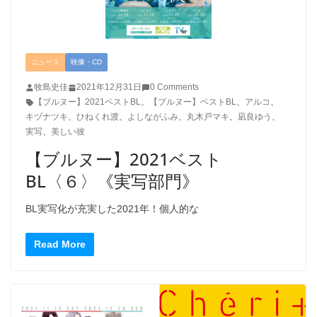
ニュース
映像・CD
牧島史佳
2021年12月31日
0 Comments
【ブルヌー】2021ベストBL
、
【ブルヌー】ベストBL
、
アルコ
、
キヅナツキ
、
ひねくれ渡
、
よしながふみ
、
丸木戸マキ
、
凪良ゆう
、
実写
、
美しい彼
【ブルヌー】2021ベスト
BL〈６〉《実写部門》
BL実写化が充実した2021年！個人的な
Read More