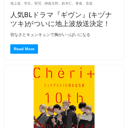
地上波
、
学生
、
実写
、
栁俊太郎
、
鈴木仁
、
青春
、
音楽
人気BLドラマ『ギヴン』(キヅナ
ツキ)がついに地上波放送決定！
切なさとキュンキュンで胸がいっぱいになる
Read More