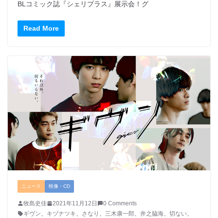
BLコミック誌『シェリプラス』展示会！グ
Read More
ニュース
映像・CD
牧島史佳
2021年11月12日
0 Comments
ギヴン
、
キヅナツキ
、
さなり
、
三木康一郎
、
井之脇海
、
切ない
、