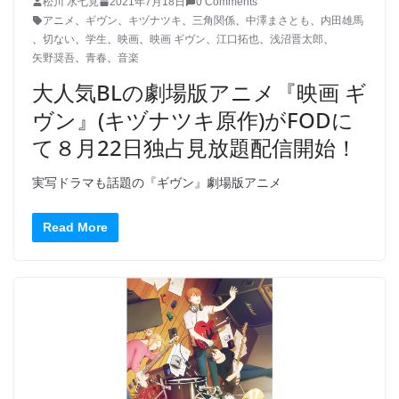
松川 水七見
2021年7月18日
0 Comments
アニメ
、
ギヴン
、
キヅナツキ
、
三角関係
、
中澤まさとも
、
内田雄馬
、
切ない
、
学生
、
映画
、
映画 ギヴン
、
江口拓也
、
浅沼晋太郎
、
矢野奨吾
、
青春
、
音楽
大人気BLの劇場版アニメ『映画 ギ
ヴン』(キヅナツキ原作)がFODに
て８月22日独占見放題配信開始！
実写ドラマも話題の『ギヴン』劇場版アニメ
Read More