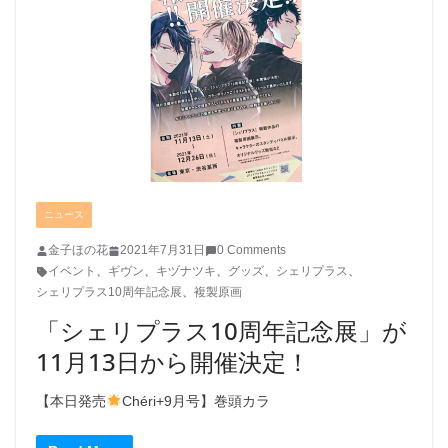
ニュース
金子ほの花
2021年7月31日
0 Comments
イベント
、
ギヴン
、
キヅナツキ
、
グッズ
、
シェリプラス
、
シェリプラス10周年記念展
、
複製原画
「シェリプラス10周年記念展」が
11月13日から開催決定！
【本日発売
Chéri+9月号】巻頭カラ