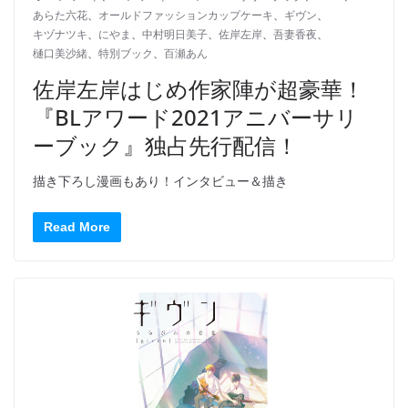
あらた六花
、
オールドファッションカップケーキ
、
ギヴン
、
キヅナツキ
、
にやま
、
中村明日美子
、
佐岸左岸
、
吾妻香夜
、
樋口美沙緒
、
特別ブック
、
百瀬あん
佐岸左岸はじめ作家陣が超豪華！
『BLアワード2021アニバーサリ
ーブック』独占先行配信！
描き下ろし漫画もあり！インタビュー＆描き
Read More