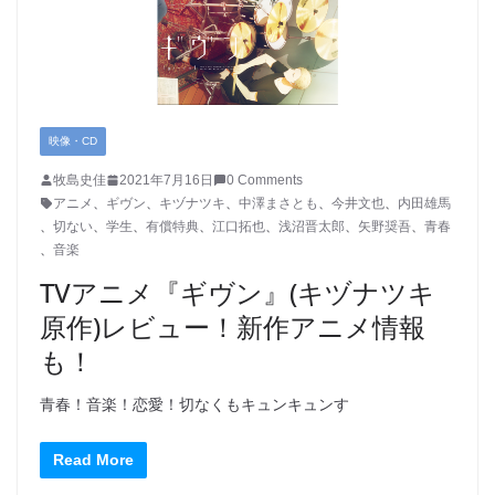
映像・CD
牧島史佳
2021年7月16日
0 Comments
アニメ
、
ギヴン
、
キヅナツキ
、
中澤まさとも
、
今井文也
、
内田雄馬
、
切ない
、
学生
、
有償特典
、
江口拓也
、
浅沼晋太郎
、
矢野奨吾
、
青春
、
音楽
TVアニメ『ギヴン』(キヅナツキ
原作)レビュー！新作アニメ情報
も！
青春！音楽！恋愛！切なくもキュンキュンす
Read More