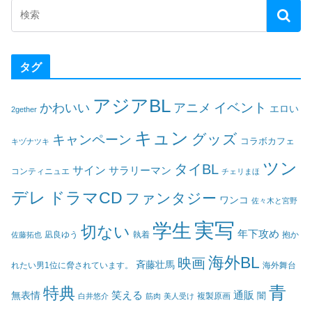
タグ
アジアBL
イベント
かわいい
アニメ
エロい
2gether
キュン
グッズ
キャンペーン
コラボカフェ
キヅナツキ
ツン
タイBL
サイン
サラリーマン
コンティニュエ
チェリまほ
デレ
ドラマCD
ファンタジー
ワンコ
佐々木と宮野
実写
学生
切ない
年下攻め
凪良ゆう
執着
佐藤拓也
抱か
海外BL
映画
斉藤壮馬
海外舞台
れたい男1位に脅されています。
青
特典
笑える
通販
無表情
闇
白井悠介
筋肉
美人受け
複製原画