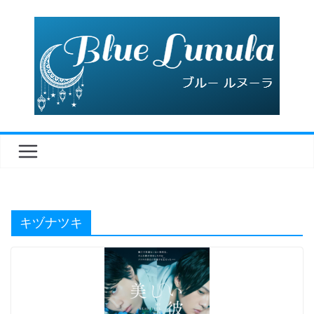
コ
ン
テ
ン
ツ
へ
ス
キ
ッ
プ
キヅナツキ