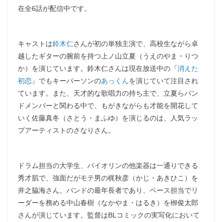
在全6話が配信中です。
キャストは
鈴木仁
さんが初の単独主演で、高校生ながら卓
越したギターの腕前を持つ上ノ山立夏（うえのやま・りつ
か）を演じています。鈴木仁さんは現在放送中の
『消えた
初恋』
でもキーパーソンの
あっくん
を演じていて注目され
ています。また、天才的な歌唱力の持ち主で、立夏らバン
ドメンバーと関わる中で、もがきながらも才能を開花して
いく佐藤真冬（さとう・まふゆ）を演じるのは、人気ラッ
プアーティストのさなりさん。
ドラム担当の大学生、バイオリンの他楽器は一通りできる
秀才肌で、強面だがモテ男の梶秋彦（かじ・あきひこ）を
井之脇海さん。バンドの最年長者であり、ベース担当でリ
ーダーを務める中山春樹（なかやま・はるき）を栁俊太郎
さんが演じています。監督はBLコミックの実写化において