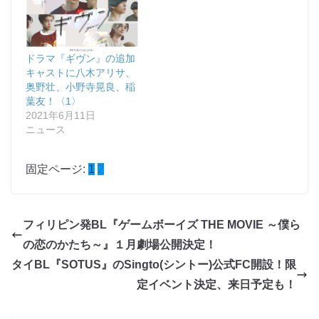
ドラマ『ギヴン』の追加
キャストに八木アリサ、
奥野壮、小野寺晃良、稲
葉友！〈1〉
2021年6月11日
ニュース
固定ページ:
1
2
フィリピン発BL『ゲームボーイズ THE MOVIE ～僕ら
の恋のかたち～』１月劇場公開決定！
タイBL『SOTUS』のSingto(シントー)公式FC開設！限
定イベント決定、来日予定も！