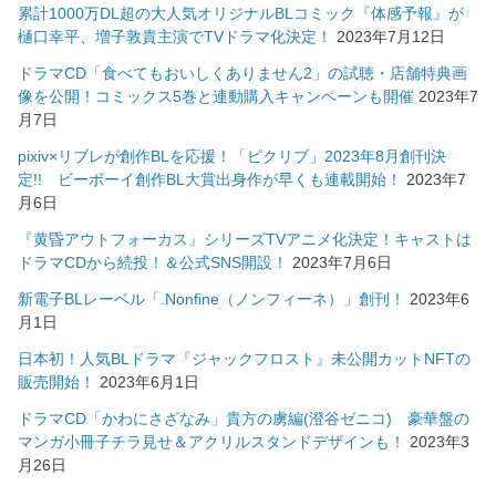
累計1000万DL超の大人気オリジナルBLコミック『体感予報』が
樋口幸平、増子敦貴主演でTVドラマ化決定！
2023年7月12日
ドラマCD「食べてもおいしくありません2」の試聴・店舗特典画
像を公開！コミックス5巻と連動購入キャンペーンも開催
2023年7
月7日
pixiv×リブレが創作BLを応援！「ピクリブ」2023年8月創刊決
定!! ビーボーイ創作BL大賞出身作が早くも連載開始！
2023年7
月6日
『黄昏アウトフォーカス』シリーズTVアニメ化決定！キャストは
ドラマCDから続投！＆公式SNS開設！
2023年7月6日
新電子BLレーベル「.Nonfine（ノンフィーネ）」創刊！
2023年6
月1日
日本初！人気BLドラマ『ジャックフロスト』未公開カットNFTの
販売開始！
2023年6月1日
ドラマCD「かわにさざなみ」貴方の虜編(澄谷ゼニコ) 豪華盤の
マンガ小冊子チラ見せ＆アクリルスタンドデザインも！
2023年3
月26日