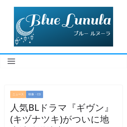
コ
ン
テ
ン
ツ
へ
ス
キ
ッ
プ
ニュース
映像・CD
人気BLドラマ『ギヴン』
(キヅナツキ)がついに地