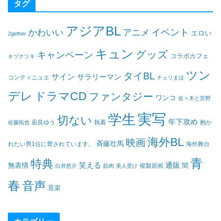
タグ
アジアBL
イベント
かわいい
アニメ
エロい
2gether
キュン
グッズ
キャンペーン
コラボカフェ
キヅナツキ
ツン
タイBL
サイン
サラリーマン
コンティニュエ
チェリまほ
デレ
ドラマCD
ファンタジー
ワンコ
佐々木と宮野
実写
学生
切ない
年下攻め
凪良ゆう
執着
佐藤拓也
抱か
海外BL
映画
斉藤壮馬
海外舞台
れたい男1位に脅されています。
青
特典
笑える
通販
無表情
闇
白井悠介
筋肉
美人受け
複製原画
春
音声
音楽