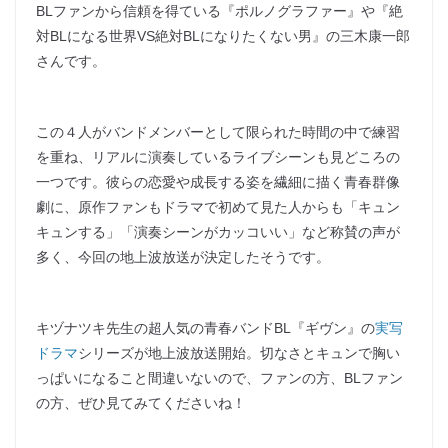
BLファンから信頼を得ている『ポルノグラファー』や『絶
対BLになる世界VS絶対BLになりたくない男』の三木康一郎
さんです。
この４人がバンドメンバーとして限られた時間の中で練習
を重ね、リアルに演奏しているライブシーンも見どころの
一つです。彼らの恋愛や成長する姿を繊細に描く青春群像
劇に、原作ファンもドラマで初めて見た人からも「キュン
キュンする」「演奏シーンがカッコいい」など称賛の声が
多く、今回の地上波放送が決定したそうです。
キヅナツキ先生の超人気の青春バンドBL『ギヴン』の
実写
ドラマ
シリーズが地上波放送開始。切なさとキュンで胸い
っぱいになること間違いないので、ファンの方、BLファン
の方、ぜひ見てみてくださいね！