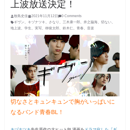
上波放送決定！
牧島史佳
2021年11月12日
0 Comments
ギヴン
、
キヅナツキ
、
さなり
、
三木康一郎
、
井之脇海
、
切ない
、
地上波
、
学生
、
実写
、
栁俊太郎
、
鈴木仁
、
青春
、
音楽
切なさとキュンキュンで胸がいっぱいに
なるバンド青春BL！
キヅナツキ
先生原作の大ヒットBL漫画を
ドラマ化した『ギ