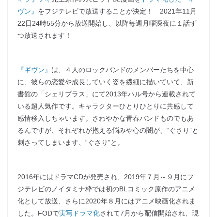
ヴン』
をフジテレビで放送することが決定！ 2021年11月
22日24時55分から放送開始し、以降毎週月曜深夜に１話ず
つ放送されます！
『ギヴン』
は、４人のロックバンドのメンバーたちを中心
に、彼らの恋愛や成長していく姿を繊細に描いていて、新
書館の「シェリプラス」にて2013年ハル号から連載されて
いる超人気作です。キャラクターひとりひとりに共感して
感情移入しちゃいます。さわやかな青春バンドものでもあ
るんですが、それぞれが抱える悩みや心の闇が、“ぐさり”と
刺さってしまいます、“ぐさり”と。
2016年にはドラマCDが発売され、2019年７月～９月にフ
ジテレビのノイタミナ枠では初のBLコミック原作のアニメ
化として放送、さらに2020年８月にはアニメ映画化されま
した。FODで
実写ドラマ化
されて7月から配信開始され、現