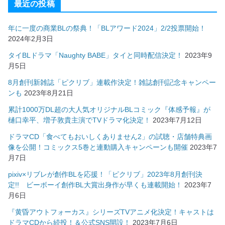
最近の投稿
年に一度の商業BLの祭典！「BLアワード2024」2/2投票開始！
2024年2月3日
タイBLドラマ「Naughty BABE」タイと同時配信決定！
2023年9
月5日
8月創刊新雑誌「ピクリブ」連載作決定！雑誌創刊記念キャンペー
ンも
2023年8月21日
累計1000万DL超の大人気オリジナルBLコミック『体感予報』が
樋口幸平、増子敦貴主演でTVドラマ化決定！
2023年7月12日
ドラマCD「食べてもおいしくありません2」の試聴・店舗特典画
像を公開！コミックス5巻と連動購入キャンペーンも開催
2023年7
月7日
pixiv×リブレが創作BLを応援！「ピクリブ」2023年8月創刊決
定!! ビーボーイ創作BL大賞出身作が早くも連載開始！
2023年7
月6日
『黄昏アウトフォーカス』シリーズTVアニメ化決定！キャストは
ドラマCDから続投！＆公式SNS開設！
2023年7月6日