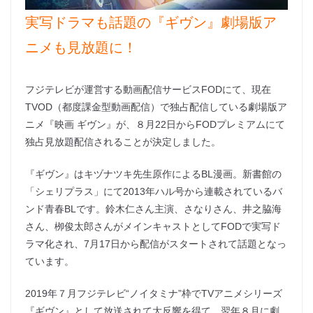
実写ドラマも話題の『ギヴン』劇場版ア
ニメも見放題に！
フジテレビが運営する動画配信サービスFODにて、現在
TVOD（都度課金型動画配信）で独占配信している劇場版ア
ニメ『映画 ギヴン』が、８月22日からFODプレミアムにて
独占見放題配信されることが決定しました。
『ギヴン』はキヅナツキ先生原作によるBL漫画。新書館の
「シェリプラス」にて2013年ハル号から連載されているバ
ンド青春BLです。鈴木仁さん主演、さなりさん、井之脇海
さん、栁俊太郎さんがメインキャストとしてFODで実写ド
ラマ化され、7月17日から配信がスタートされて話題となっ
ています。
2019年７月フジテレビ“ノイタミナ”枠でTVアニメシリーズ
『ギヴン』として放送されて大反響を得て、翌年８月に劇