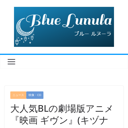
コ
ン
テ
ン
ツ
へ
ス
キ
ッ
プ
ニュース
映像・CD
大人気BLの劇場版アニメ
『映画 ギヴン』(キヅナ