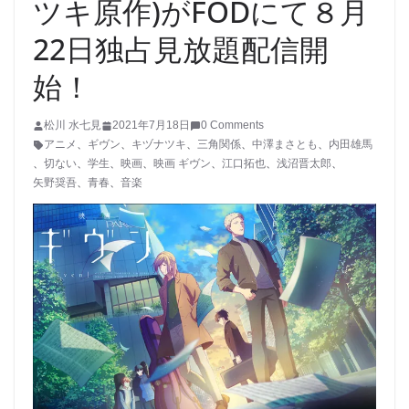
ツキ原作)がFODにて８月
22日独占見放題配信開
始！
松川 水七見
2021年7月18日
0 Comments
アニメ
、
ギヴン
、
キヅナツキ
、
三角関係
、
中澤まさとも
、
内田雄馬
、
切ない
、
学生
、
映画
、
映画 ギヴン
、
江口拓也
、
浅沼晋太郎
、
矢野奨吾
、
青春
、
音楽