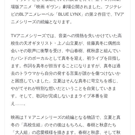
場版アニメ『映画 ギヴン』劇場公開されました。フジテレ
ビのBLアニメレーベル「BLUE LYNX」の第２作目で、TVア
ニメシリーズの続編となります。
TVアニメシリーズでは、音楽への情熱を失いかけていた高
校生の天才ギタリスト・上ノ山立夏が、佐藤真冬に偶然出
会いその歌声に衝撃を受け、中山春樹、梶秋彦と組んでい
たバンドのボーカルとして真冬を迎え、初ライブを目指し
ます。作詞を真冬が担当することになりますが、真冬は過
去のトラウマから自分の発する言葉が誰かを傷つけないか
と困惑していました。立夏はそんな真冬に苛立ちを感じ、
やがてそれが特別な想いだということを自覚していきま
す。そして、歌詞が完成しないままライブ本番を迎
え……。
映画はＴＶアニメシリーズの続編となる物語で、立夏と真
冬の「高校生組」のその後はもちろん、春樹と秋彦たち
「大人組」の恋愛模様を描きます。春樹と秋彦、そして秋