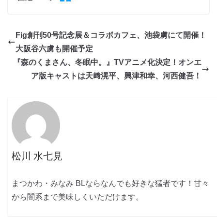
Fig創刊50号記念展＆コラボカフェ、池袋虜にて開催！
大阪谷六虜も開催予定
​『森のくまさん、冬眠中。』TVアニメ化決定！オンエ
ア版キャストは天﨑滉平、興津和幸、河西健吾！
松川 水七見
まつかわ・みなみ BLならなんでも好きな猛者です！甘々
から闇系まで美味しくいただけます。