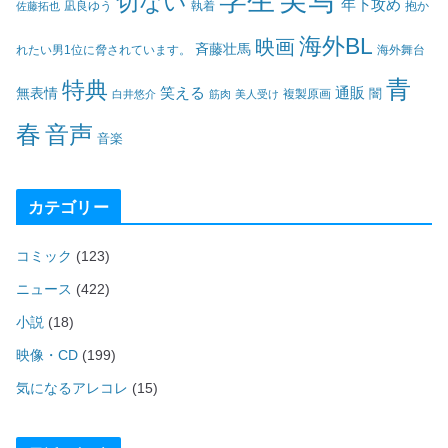
学生
切ない
年下攻め
凪良ゆう
執着
佐藤拓也
抱か
海外BL
映画
斉藤壮馬
海外舞台
れたい男1位に脅されています。
青
特典
笑える
通販
無表情
闇
白井悠介
筋肉
美人受け
複製原画
春
音声
音楽
カテゴリー
コミック
(123)
ニュース
(422)
小説
(18)
映像・CD
(199)
気になるアレコレ
(15)