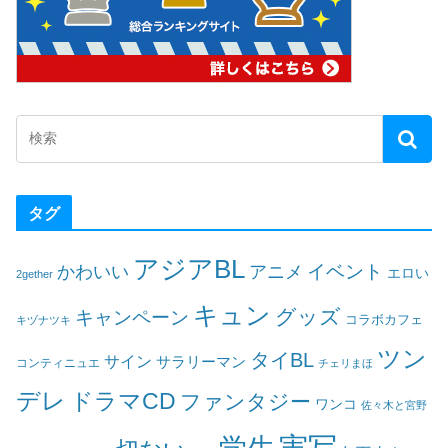
タグ
アジアBL
イベント
かわいい
アニメ
エロい
2gether
キュン
グッズ
キャンペーン
コラボカフェ
キヅナツキ
ツン
タイBL
サイン
サラリーマン
コンティニュエ
チェリまほ
デレ
ドラマCD
ファンタジー
ワンコ
佐々木と宮野
実写