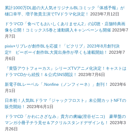
累計1000万DL超の大人気オリジナルBLコミック『体感予報』が
樋口幸平、増子敦貴主演でTVドラマ化決定！
2023年7月12日
ドラマCD「食べてもおいしくありません2」の試聴・店舗特典画
像を公開！コミックス5巻と連動購入キャンペーンも開催
2023年7
月7日
pixiv×リブレが創作BLを応援！「ピクリブ」2023年8月創刊決
定!! ビーボーイ創作BL大賞出身作が早くも連載開始！
2023年7
月6日
『黄昏アウトフォーカス』シリーズTVアニメ化決定！キャストは
ドラマCDから続投！＆公式SNS開設！
2023年7月6日
新電子BLレーベル「.Nonfine（ノンフィーネ）」創刊！
2023年6
月1日
日本初！人気BLドラマ『ジャックフロスト』未公開カットNFTの
販売開始！
2023年6月1日
ドラマCD「かわにさざなみ」貴方の虜編(澄谷ゼニコ) 豪華盤の
マンガ小冊子チラ見せ＆アクリルスタンドデザインも！
2023年3
月26日