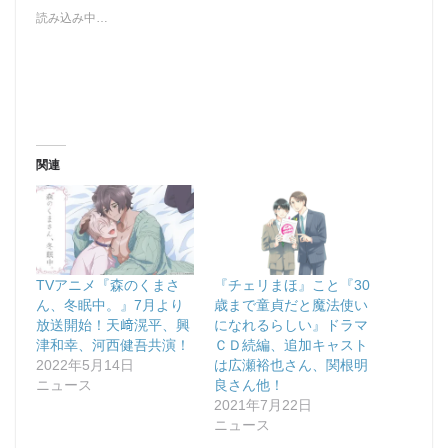
読み込み中…
関連
TVアニメ『森のくまさ
『チェリまほ』こと『30
ん、冬眠中。』7月より
歳まで童貞だと魔法使い
放送開始！天﨑滉平、興
になれるらしい』ドラマ
津和幸、河西健吾共演！
ＣＤ続編、追加キャスト
2022年5月14日
は広瀬裕也さん、関根明
ニュース
良さん他！
2021年7月22日
ニュース