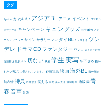
タグ
アジアBL
イベント
かわいい
アニメ
エロい
2gether
キュン
グッズ
キャンペーン
コラボカフェ
キヅナツキ
ツン
タイBL
サイン
サラリーマン
コンティニュエ
チェリまほ
デレ
ドラマCD
ファンタジー
ワンコ
佐々木と宮野
実写
学生
切ない
年下攻め
凪良ゆう
執着
佐藤拓也
抱か
海外BL
映画
斉藤壮馬
海外舞台
れたい男1位に脅されています。
青
特典
笑える
通販
無表情
闇
白井悠介
筋肉
美人受け
複製原画
春
音声
音楽