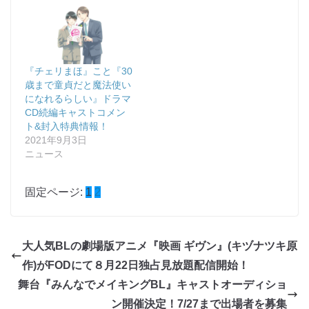
『チェリまほ』こと『30
歳まで童貞だと魔法使い
になれるらしい』ドラマ
CD続編キャストコメン
ト&封入特典情報！
2021年9月3日
ニュース
固定ページ:
1
2
大人気BLの劇場版アニメ『映画 ギヴン』(キヅナツキ原
作)がFODにて８月22日独占見放題配信開始！
舞台『みんなでメイキングBL』キャストオーディショ
ン開催決定！7/27まで出場者を募集