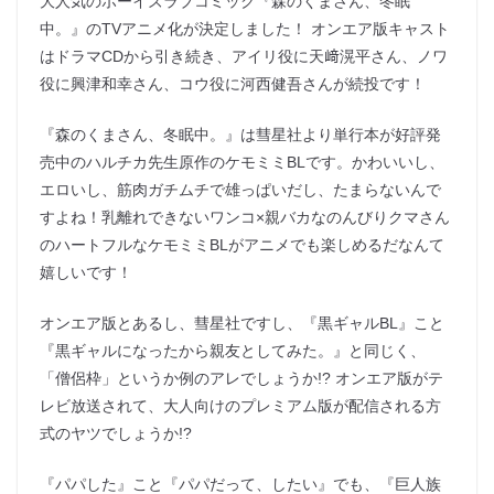
大人気のボーイズラブコミック『森のくまさん、冬眠
中。』のTVアニメ化が決定しました！ オンエア版キャスト
はドラマCDから引き続き、アイリ役に天﨑滉平さん、ノワ
役に興津和幸さん、コウ役に河西健吾さんが続投です！
『森のくまさん、冬眠中。』は彗星社より単行本が好評発
売中のハルチカ先生原作のケモミミBLです。かわいいし、
エロいし、筋肉ガチムチで雄っぱいだし、たまらないんで
すよね！乳離れできないワンコ×親バカなのんびりクマさん
のハートフルなケモミミBLがアニメでも楽しめるだなんて
嬉しいです！
オンエア版とあるし、彗星社ですし、『黒ギャルBL』こと
『​黒ギャルになったから親友としてみた。』と同じく、
「僧侶枠」というか例のアレでしょうか!? オンエア版がテ
レビ放送されて、大人向けのプレミアム版が配信される方
式のヤツでしょうか!?
『パパした』こと『パパだって、したい』でも、『巨人族