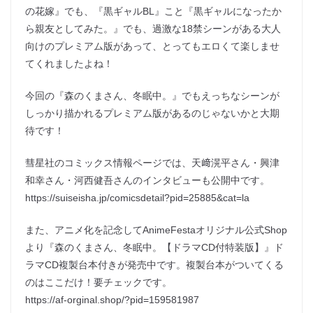
の花嫁』でも、『黒ギャルBL』こと『​黒ギャルになったか
ら親友としてみた。』でも、過激な18禁シーンがある大人
向けのプレミアム版があって、とってもエロくて楽しませ
てくれましたよね！
今回の『森のくまさん、冬眠中。』でもえっちなシーンが
しっかり描かれるプレミアム版があるのじゃないかと大期
待です！
​彗星社のコミックス情報ページでは、天﨑滉平さん・興津
和幸さん・河西健吾さんのインタビューも公開中です。
https://suiseisha.jp/comicsdetail?pid=25885&cat=la
​また、アニメ化を記念してAnimeFestaオリジナル公式Shop
より『森のくまさん、冬眠中。【ドラマCD付特装版】』ド
ラマCD複製台本付きが発売中です。複製台本がついてくる
のはここだけ！要チェックです。
https://af-orginal.shop/?pid=159581987