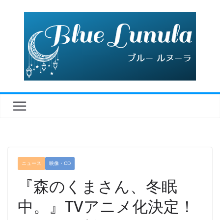
コ
ン
テ
ン
ツ
へ
ス
キ
ッ
プ
ニュース
映像・CD
​『森のくまさん、冬眠
中。』TVアニメ化決定！