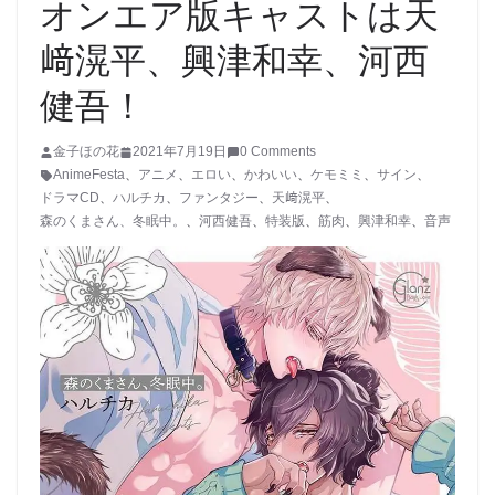
オンエア版キャストは天
﨑滉平、興津和幸、河西
健吾！
金子ほの花
2021年7月19日
0 Comments
AnimeFesta
、
アニメ
、
エロい
、
かわいい
、
ケモミミ
、
サイン
、
ドラマCD
、
ハルチカ
、
ファンタジー
、
天﨑滉平
、
森のくまさん、冬眠中。
、
河西健吾
、
特装版
、
筋肉
、
興津和幸
、
音声