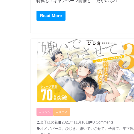
特典も！キャンペーン開催も！ だかいちパ
Read More
コミック
ニュース
金子ほの花
2021年11月10日
0 Comments
オメガバース
、
ひじき
、
嫌いでいさせて
、
子育て
、
年下攻