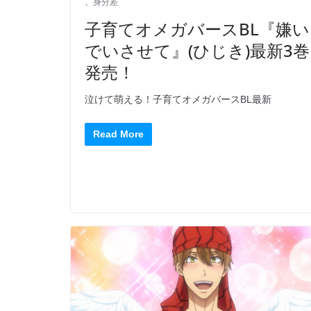
、
身分差
子育てオメガバースBL『嫌い
でいさせて』(ひじき)最新3巻
発売！
泣けて萌える！子育てオメガバースBL最新
Read More