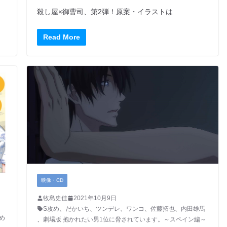
殺し屋×御曹司、第2弾！原案・イラストは
Read More
映像・CD
牧島史佳
2021年10月9日
S攻め
、
だかいち
、
ツンデレ
、
ワンコ
、
佐藤拓也
、
内田雄馬
め
、
劇場版 抱かれたい男1位に脅されています。～スペイン編～