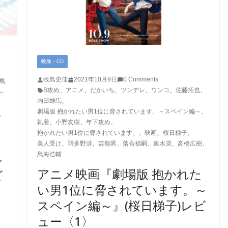
映像・CD
牧島史佳
2021年10月9日
0 Comments
馬
S攻め
、
アニメ
、
だかいち
、
ツンデレ
、
ワンコ
、
佐藤拓也
、
～
内田雄馬
、
。
劇場版 抱かれたい男1位に脅されています。～スペイン編～
、
、
執着
、
小野友樹
、
年下攻め
、
抱かれたい男1位に脅されています。
、
映画
、
桜日梯子
、
美人受け
、
羽多野渉
、
芸能界
、
落合福嗣
、
速水奨
、
高橋広樹
、
鳥海浩輔
～
アニメ映画『劇場版 抱かれた
ビ
い男1位に脅されています。～
スペイン編～』(桜日梯子)レビ
ュー〈1〉