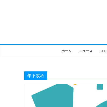
コ
ン
テ
ン
ツ
へ
ス
キ
ホーム
ニュース
コミ
ッ
プ
年下攻め