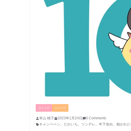
コミック
ニュース
幸山 桃子
2023年1月24日
0 Comments
キャンペーン
、
だかいち
、
ツンデレ
、
年下攻め
、
抱かれた