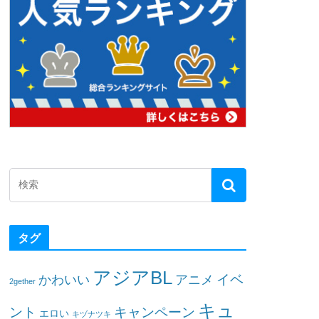
タグ
アジアBL
イベ
かわいい
アニメ
2gether
キュ
ント
キャンペーン
エロい
キヅナツキ