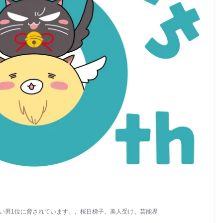
い男1位に脅されています。
、
桜日梯子
、
美人受け
、
芸能界