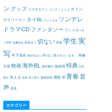
ン
グッズ
サイン
コラボカフェ
コンティニュエ
ツンデレ
タイBL
サラリーマン
チェリまほ
ドラマCD
ファンタジー
ワンコ
佐々木
実
学生
切ない
凪良ゆう
執着
と宮野
佐藤拓也
写
年下攻め
斉藤
抱かれたい男1位に脅されています。
海外BL
特典
映画
壮馬
無表情
海外舞台
白井
青春
音
笑える
通販
闇
悠介
筋肉
美人受け
複製原画
声
音楽
カテゴリー