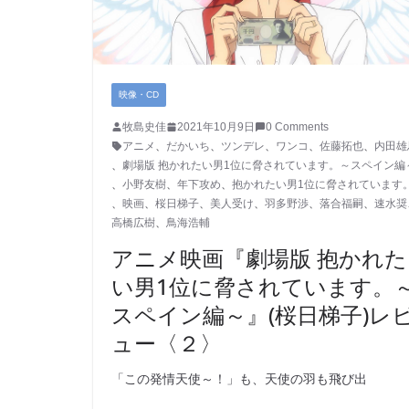
映像・CD
牧島史佳
2021年10月9日
0 Comments
アニメ
、
だかいち
、
ツンデレ
、
ワンコ
、
佐藤拓也
、
内田雄
、
劇場版 抱かれたい男1位に脅されています。～スペイン編
、
小野友樹
、
年下攻め
、
抱かれたい男1位に脅されています
、
映画
、
桜日梯子
、
美人受け
、
羽多野渉
、
落合福嗣
、
速水奨
高橋広樹
、
鳥海浩輔
アニメ映画『劇場版 抱かれた
い男1位に脅されています。
スペイン編～』(桜日梯子)レ
ュー〈２〉
「この発情天使～！」も、天使の羽も飛び出