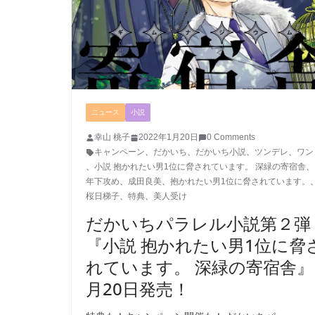
ニュース
小説
幸山 桃子
2022年1月20日
0 Comments
キャンペーン
、
だかいち
、
だかいち小説
、
ツンデレ
、
ワン
、
小説 抱かれたい男1位に脅されています。 深緑の寄宿舎
、
年下攻め
、
成田良美
、
抱かれたい男1位に脅されています。
桜日梯子
、
特典
、
美人受け
だかいちパラレル小説第２弾
『小説 抱かれたい男1位に脅
れています。 深緑の寄宿舎』
月20日発売！