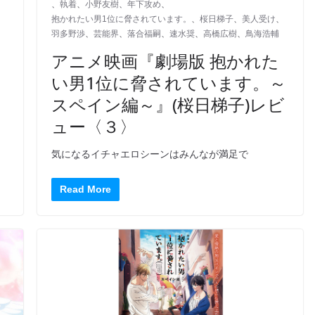
、
執着
、
小野友樹
、
年下攻め
、
抱かれたい男1位に脅されています。
、
桜日梯子
、
美人受け
、
羽多野渉
、
芸能界
、
落合福嗣
、
速水奨
、
高橋広樹
、
鳥海浩輔
アニメ映画『劇場版 抱かれた
い男1位に脅されています。～
スペイン編～』(桜日梯子)レビ
ュー〈３〉
気になるイチャエロシーンはみんなが満足で
Read More