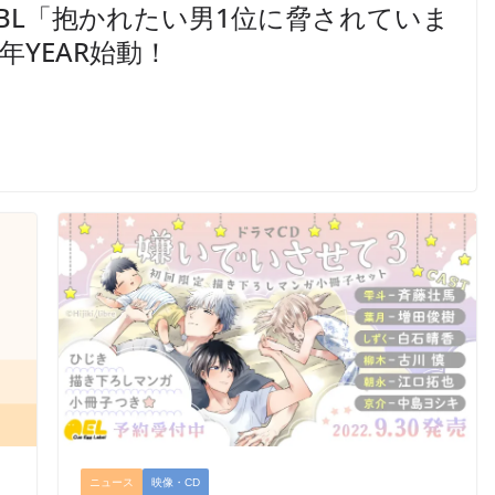
BL「抱かれたい男1位に脅されていま
年YEAR始動！
ニュース
映像・CD