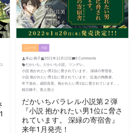
ニュース
小説
幸山 桃子
2021年12月12日
0 Comments
コ
だかいち
、
だかいち小説
、
ツンデレ
、
小説 抱かれたい男1位に脅されています。 深緑の寄宿舎
、
、
小説 抱かれたい男1位に脅されています。 紅血の殉教者
、
年下攻め
、
成田良美
、
抱かれたい男1位に脅されています。
、
桜日梯子
、
美人受け
だかいちパラレル小説第２弾
さ
『小説 抱かれたい男1位に脅さ
1
れています。 深緑の寄宿舎』
来年1月発売！