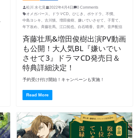
松川 水七見
2022年4月4日
0 Comments
オメガバース
、
ドラマCD
、
ひじき
、
ポケドラ
、
不憫
、
、
中島ヨシキ
、
古川慎
、
増田俊樹
、
嫌いでいさせて
、
子育て
、
年下攻め
、
斉藤壮馬
、
江口拓也
、
白石晴香
、
音声
、
音声配信
斉藤壮馬&増田俊樹出演PV動画
も公開！大人気BL『嫌いでい
させて3』ドラマCD発売日＆
特典詳細決定！
予約受け付け開始！キャンペーンも実施！
Read More