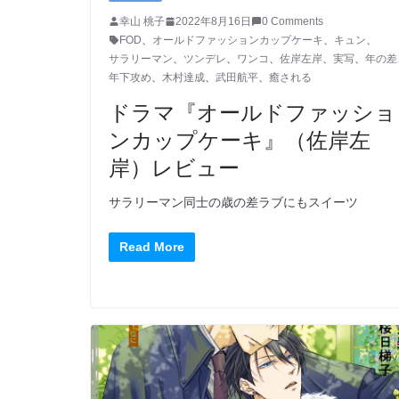
幸山 桃子
2022年8月16日
0 Comments
FOD
、
オールドファッションカップケーキ
、
キュン
、
サラリーマン
、
ツンデレ
、
ワンコ
、
佐岸左岸
、
実写
、
年の差
年下攻め
、
木村達成
、
武田航平
、
癒される
ドラマ『オールドファッショ
ンカップケーキ』（佐岸左
岸）レビュー
サラリーマン同士の歳の差ラブにもスイーツ
Read More