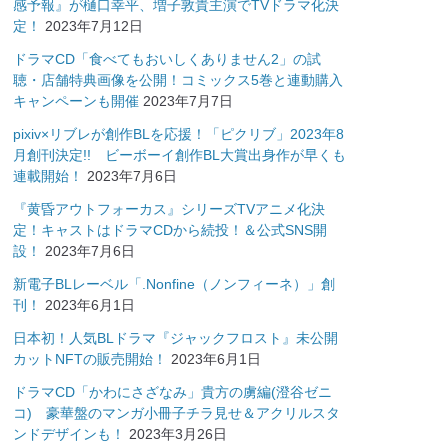
感予報』が樋口幸平、増子敦貴主演でTVドラマ化決
定！
2023年7月12日
ドラマCD「食べてもおいしくありません2」の試
聴・店舗特典画像を公開！コミックス5巻と連動購入
キャンペーンも開催
2023年7月7日
pixiv×リブレが創作BLを応援！「ピクリブ」2023年8
月創刊決定!! ビーボーイ創作BL大賞出身作が早くも
連載開始！
2023年7月6日
『黄昏アウトフォーカス』シリーズTVアニメ化決
定！キャストはドラマCDから続投！＆公式SNS開
設！
2023年7月6日
新電子BLレーベル「.Nonfine（ノンフィーネ）」創
刊！
2023年6月1日
日本初！人気BLドラマ『ジャックフロスト』未公開
カットNFTの販売開始！
2023年6月1日
ドラマCD「かわにさざなみ」貴方の虜編(澄谷ゼニ
コ) 豪華盤のマンガ小冊子チラ見せ＆アクリルスタ
ンドデザインも！
2023年3月26日