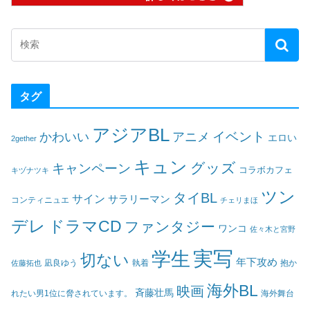
タグ
アジアBL
イベント
かわいい
アニメ
エロい
2gether
キュン
グッズ
キャンペーン
コラボカフェ
キヅナツキ
ツン
タイBL
サイン
サラリーマン
コンティニュエ
チェリまほ
デレ
ドラマCD
ファンタジー
ワンコ
佐々木と宮野
実写
学生
切ない
年下攻め
凪良ゆう
執着
佐藤拓也
抱か
海外BL
映画
斉藤壮馬
海外舞台
れたい男1位に脅されています。