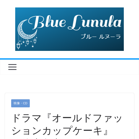
コ
ン
テ
ン
ツ
へ
ス
キ
ッ
プ
映像・CD
ドラマ『オールドファッ
ションカップケーキ』