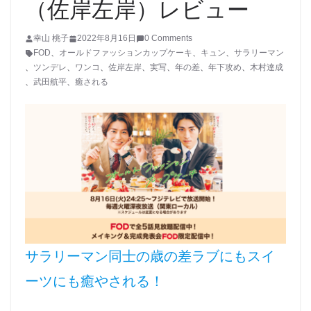
（佐岸左岸）レビュー
幸山 桃子
2022年8月16日
0 Comments
FOD
、
オールドファッションカップケーキ
、
キュン
、
サラリーマン
、
ツンデレ
、
ワンコ
、
佐岸左岸
、
実写
、
年の差
、
年下攻め
、
木村達成
、
武田航平
、
癒される
サラリーマン同士の歳の差ラブにもスイ
ーツにも癒やされる！