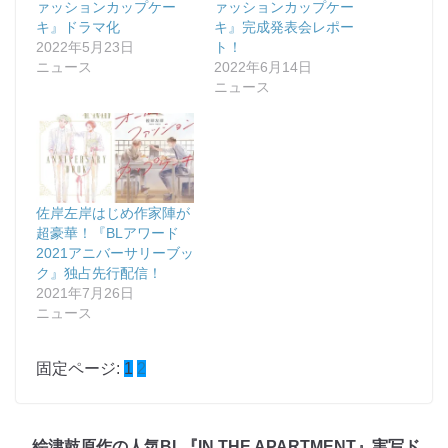
ァッションカップケー
ァッションカップケー
キ』ドラマ化
キ』完成発表会レポー
2022年5月23日
ト！
ニュース
2022年6月14日
ニュース
佐岸左岸はじめ作家陣が
超豪華！『BLアワード
2021アニバーサリーブッ
ク』独占先行配信！
2021年7月26日
ニュース
固定ページ:
1
2
絵津鼓原作の人気BL『IN THE APARTMENT』実写ド