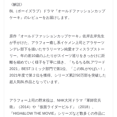
《解説》
BL（ボーイズラブ）ドラマ『オールドファッションカップ
ケーキ』のレビューをお届けします。
原作『オールドファッションカップケーキ』佐岸左岸先生
が手がけた、アラフォー癒し系イケメン上司とアラサーツ
ンデレ部下を描いたサラリーマン純愛オフィスラブストー
リー。年の差10歳のふたりがスイーツ巡りをきっかけに距
離を縮めていく様子を丁寧に描き、「ちるちるBLアワード
2021」BESTコミック部門で第1位、「このBLがやばい！」
2021年度で第２位を獲得。シリーズ累計50万部を突破した
超人気BL作品となっています。
アラフォー上司の野末役は、NHK大河ドラマ『軍師官兵
衛』（2014）や『仮面ライダービルド』（2018）、
『HIGH&LOW THE MOVIE』シリーズなど数多くの作品に