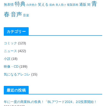
青
特典
笑える
通販
無表情
闇
白井悠介
筋肉
美人受け
複製原画
春
音声
音楽
カテゴリー
コミック
(123)
ニュース
(422)
小説
(18)
映像・CD
(199)
気になるアレコレ
(15)
最近の投稿
年に一度の商業BLの祭典！「BLアワード2024」2/2投票開始！