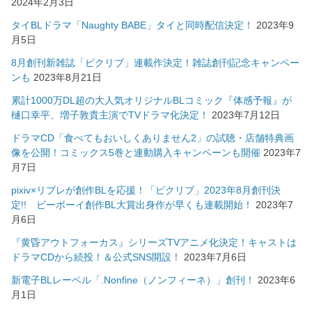
2024年2月3日
タイBLドラマ「Naughty BABE」タイと同時配信決定！
2023年9
月5日
8月創刊新雑誌「ピクリブ」連載作決定！雑誌創刊記念キャンペー
ンも
2023年8月21日
累計1000万DL超の大人気オリジナルBLコミック『体感予報』が
樋口幸平、増子敦貴主演でTVドラマ化決定！
2023年7月12日
ドラマCD「食べてもおいしくありません2」の試聴・店舗特典画
像を公開！コミックス5巻と連動購入キャンペーンも開催
2023年7
月7日
pixiv×リブレが創作BLを応援！「ピクリブ」2023年8月創刊決
定!! ビーボーイ創作BL大賞出身作が早くも連載開始！
2023年7
月6日
『黄昏アウトフォーカス』シリーズTVアニメ化決定！キャストは
ドラマCDから続投！＆公式SNS開設！
2023年7月6日
新電子BLレーベル「.Nonfine（ノンフィーネ）」創刊！
2023年6
月1日