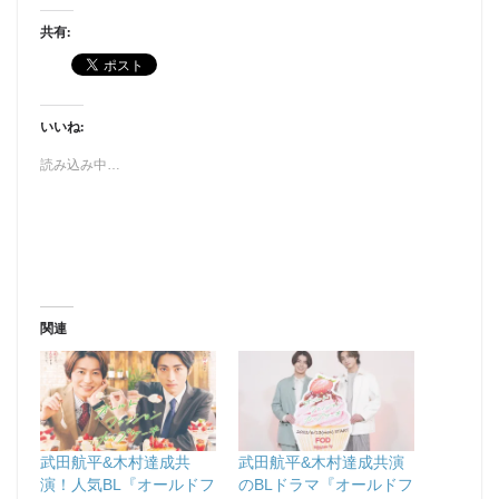
共有:
いいね:
読み込み中…
関連
武田航平&木村達成共
武田航平&木村達成共演
演！人気BL『オールドフ
のBLドラマ『オールドフ