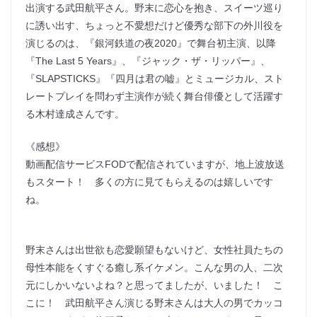
出演する武田航平さん。野末に恋心を抱き、スイーツ巡り
に誘い出す、ちょっと不愛想だけど優秀な部下の外川役を
演じるのは、『銀河鉄道の夜2020』で舞台初主演、以降
『The Last 5 Years』、『ジャック・ザ・リッパー』、
『SLAPSTICKS』『四月は君の嘘』とミュージカル、スト
レートプレイを問わず主演作が続く舞台俳優として活躍す
る木村達成さんです。
《感想》
動画配信サービスFODで配信されていますが、地上波放送
もスタート！ 多くの方に見てもらえるのは嬉しいです
ね。
野末さんは出世欲も恋愛願望もないけど、女性社員たちの
母性本能をくすぐる癒し系イケメン。こんな男の人、二次
元にしかいないよね？と思ってましたが、いました！ こ
こに！ 武田航平さん演じる野末さんは大人の男でカッコ