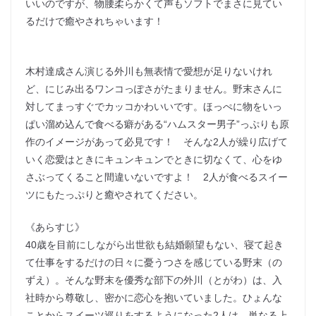
いいのですが、物腰柔らかくて声もソフトでまさに見てい
るだけで癒やされちゃいます！
木村達成さん演じる外川も無表情で愛想が足りないけれ
ど、にじみ出るワンコっぽさがたまりません。野末さんに
対してまっすぐでカッコかわいいです。ほっぺに物をいっ
ぱい溜め込んで食べる癖がある“ハムスター男子”っぷりも原
作のイメージがあって必見です！ そんな2人が繰り広げて
いく恋愛はときにキュンキュンでときに切なくて、心をゆ
さぶってくること間違いないですよ！ 2人が食べるスイー
ツにもたっぷりと癒やされてください。
《あらすじ》
40歳を目前にしながら出世欲も結婚願望もない、寝て起き
て仕事をするだけの日々に憂うつさを感じている野末（の
ずえ）。そんな野末を優秀な部下の外川（とがわ）は、入
社時から尊敬し、密かに恋心を抱いていました。ひょんな
ことからスイーツ巡りをするようになった2人は、単なる上