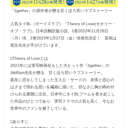
『2gether』の原作者が贈る甘くほろ苦いラブストーリー
人気タイBL（ボーイズラブ）『Theory of Love(セオリー・
オブ・ラブ)』日本語翻訳版小説、1巻2022年11月28日
（月）頃、2巻2023年1月27日（金）頃発売決定！ 装画は
苑生先生が手がけています。
□Theory of Loveとは
2021年には実写映画化もした大ヒット作『2gether』の
JittiRain先生が贈る、甘くほろ苦いラブストーリー。
親友に恋をしてしまった主人公・サードの、友情と恋心の
はざまで揺れる思いを繊細に描いた、切なさに胸が締め付
けられる展開に注目。日本中にタイBLブームを巻き起こし
た作品のひとつであり、実写ドラマの人気も高く、今なお
世界中のファンを魅了している。
□あらすじ