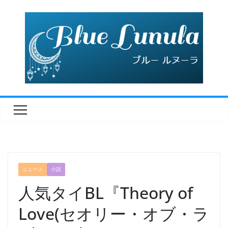
コ
ン
テ
ン
ツ
へ
ス
キ
ッ
プ
ニュース
小説
人気タイBL『Theory of
Love(セオリー・オブ・ラ