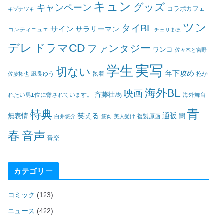
キュン
グッズ
キャンペーン
コラボカフェ
キヅナツキ
ツン
タイBL
サイン
サラリーマン
コンティニュエ
チェリまほ
デレ
ドラマCD
ファンタジー
ワンコ
佐々木と宮野
実写
学生
切ない
年下攻め
凪良ゆう
執着
佐藤拓也
抱か
海外BL
映画
斉藤壮馬
海外舞台
れたい男1位に脅されています。
青
特典
笑える
通販
無表情
闇
白井悠介
筋肉
美人受け
複製原画
春
音声
音楽
カテゴリー
コミック
(123)
ニュース
(422)