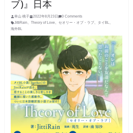
ブ)』日本
幸山 桃子
2022年8月23日
0 Comments
JittiRain
、
Theory of Love
、
セオリー・オブ・ラブ
、
タイBL
、
海外BL