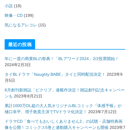
小説
(18)
映像・CD
(199)
気になるアレコレ
(15)
最近の投稿
年に一度の商業BLの祭典！「BLアワード2024」2/2投票開始！
2024年2月3日
タイBLドラマ「Naughty BABE」タイと同時配信決定！
2023年9
月5日
8月創刊新雑誌「ピクリブ」連載作決定！雑誌創刊記念キャンペー
ンも
2023年8月21日
累計1000万DL超の大人気オリジナルBLコミック『体感予報』が
樋口幸平、増子敦貴主演でTVドラマ化決定！
2023年7月12日
ドラマCD「食べてもおいしくありません2」の試聴・店舗特典画
像を公開！コミックス5巻と連動購入キャンペーンも開催
2023年7