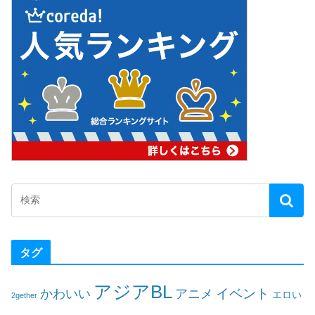
タグ
アジアBL
イベント
かわいい
アニメ
エロい
2gether