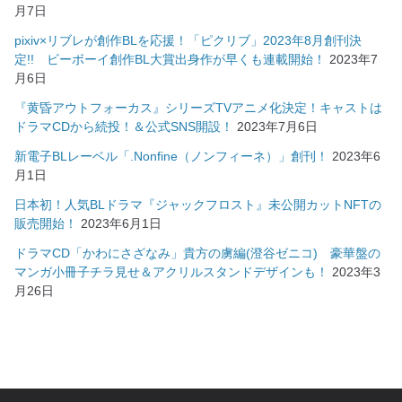
月7日
pixiv×リブレが創作BLを応援！「ピクリブ」2023年8月創刊決
定!! ビーボーイ創作BL大賞出身作が早くも連載開始！
2023年7
月6日
『黄昏アウトフォーカス』シリーズTVアニメ化決定！キャストは
ドラマCDから続投！＆公式SNS開設！
2023年7月6日
新電子BLレーベル「.Nonfine（ノンフィーネ）」創刊！
2023年6
月1日
日本初！人気BLドラマ『ジャックフロスト』未公開カットNFTの
販売開始！
2023年6月1日
ドラマCD「かわにさざなみ」貴方の虜編(澄谷ゼニコ) 豪華盤の
マンガ小冊子チラ見せ＆アクリルスタンドデザインも！
2023年3
月26日