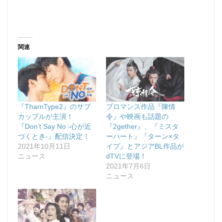
関連
『TharnType2』のサブ
ブロマンス作品『陳情
カップルが主演！
令』や映画も話題の
『Don’t Say No -心が近
『2gether』、『ミスタ
づくとき-』配信決定！
ーハート』『ターン×タ
2021年10月11日
イプ』とアジアBL作品が
ニュース
dTVに登場！
2021年7月6日
ニュース