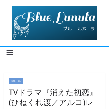
コ
ン
テ
ン
ツ
へ
ス
キ
ッ
プ
映像・CD
TVドラマ『消えた初恋』
(ひねくれ渡／アルコ)レ