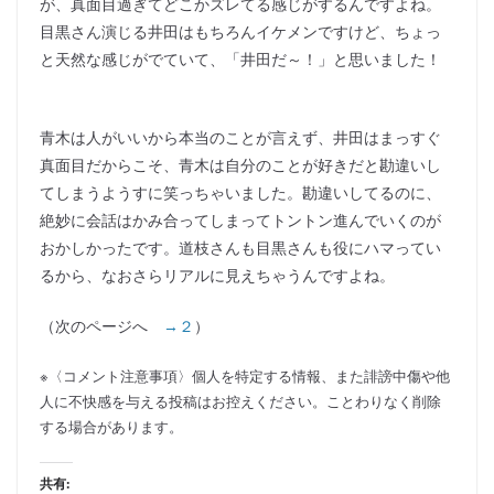
が、真面目過ぎてどこかズレてる感じがするんですよね。
目黒さん演じる井田はもちろんイケメンですけど、ちょっ
と天然な感じがでていて、「井田だ～！」と思いました！
青木は人がいいから本当のことが言えず、井田はまっすぐ
真面目だからこそ、青木は自分のことが好きだと勘違いし
てしまうようすに笑っちゃいました。勘違いしてるのに、
絶妙に会話はかみ合ってしまってトントン進んでいくのが
おかしかったです。道枝さんも目黒さんも役にハマってい
るから、なおさらリアルに見えちゃうんですよね。
（次のページへ
→２
）
※〈コメント注意事項〉個人を特定する情報、また誹謗中傷や他
人に不快感を与える投稿はお控えください。ことわりなく削除
する場合があります。
共有: