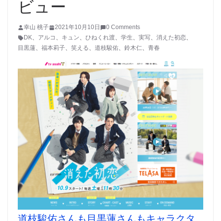
ビュー
幸山 桃子
2021年10月10日
0 Comments
DK
、
アルコ
、
キュン
、
ひねくれ渡
、
学生
、
実写
、
消えた初恋
、
目黒蓮
、
福本莉子
、
笑える
、
道枝駿佑
、
鈴木仁
、
青春
道枝駿佑さんも目黒蓮さんもキャラクタ