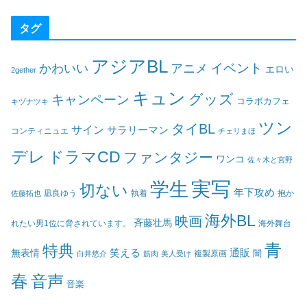
タグ
アジアBL
イベント
かわいい
アニメ
エロい
2gether
キュン
グッズ
キャンペーン
コラボカフェ
キヅナツキ
ツン
タイBL
サイン
サラリーマン
コンティニュエ
チェリまほ
デレ
ドラマCD
ファンタジー
ワンコ
佐々木と宮野
実写
学生
切ない
年下攻め
凪良ゆう
執着
佐藤拓也
抱か
海外BL
映画
斉藤壮馬
海外舞台
れたい男1位に脅されています。
青
特典
笑える
通販
無表情
闇
白井悠介
筋肉
美人受け
複製原画
春
音声
音楽