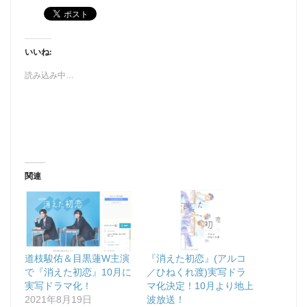
いいね:
読み込み中…
関連
道枝駿佑＆目黒蓮W主演
『消えた初恋』(アルコ
で『消えた初恋』10月に
／ひねくれ渡)実写ドラ
実写ドラマ化！
マ化決定！10月より地上
2021年8月19日
波放送！