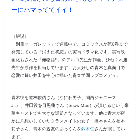
ーにハマっててイイ！
《解説》
「別冊マーガレット」で連載中で、コミックスが第6巻まで
発売している『消えた初恋』の実写ドラマ化です。実写映
画化もされた『俺物語!!』のアルコ先生が作画、ひねくれ渡
先生が原作を担当しています。お人好しの青木と真面目で
恋愛に疎い井田を中心に描いた青春学園ラブコメディ。
青木役を道枝駿佑さん（なにわ男子、関西ジャニーズ
Jr.）、井田役を目黒蓮さん（Snow Man）が演じるという豪
華キャストでも大きな話題となっています。他に青木が密
かに片想いしていたクラスメイトの女子・橋本さんを福本
莉子さん、青木の親友のあっくんを
鈴木仁
さんが演じてい
ます。