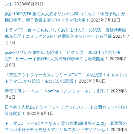
ンも
2023年8月21日
累計1000万DL超の大人気オリジナルBLコミック『体感予報』が
樋口幸平、増子敦貴主演でTVドラマ化決定！
2023年7月12日
ドラマCD「食べてもおいしくありません2」の試聴・店舗特典画
像を公開！コミックス5巻と連動購入キャンペーンも開催
2023年7
月7日
pixiv×リブレが創作BLを応援！「ピクリブ」2023年8月創刊決
定!! ビーボーイ創作BL大賞出身作が早くも連載開始！
2023年7
月6日
『黄昏アウトフォーカス』シリーズTVアニメ化決定！キャストは
ドラマCDから続投！＆公式SNS開設！
2023年7月6日
新電子BLレーベル「.Nonfine（ノンフィーネ）」創刊！
2023年6
月1日
日本初！人気BLドラマ『ジャックフロスト』未公開カットNFTの
販売開始！
2023年6月1日
ドラマCD「かわにさざなみ」貴方の虜編(澄谷ゼニコ) 豪華盤の
マンガ小冊子チラ見せ＆アクリルスタンドデザインも！
2023年3