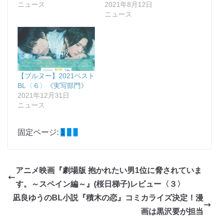
ニュース
2021年8月12日
ニュース
【ブルヌー】2021ベスト
BL〈６〉《実写部門》
2021年12月31日
ニュース
固定ページ:
1
2
3
アニメ映画『劇場版 抱かれたい男1位に脅されていま
す。～スペイン編～』(桜日梯子)レビュー〈３〉
凪良ゆうのBL小説『積木の恋』コミカライズ決定！漫
画は黒沢要が担当