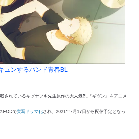
キュンするバンド青春BL
連載されているキヅナツキ先生原作の大人気BL『ギヴン』をアニメ
スFODで
実写ドラマ化
され、2021年7月17日から配信予定となっ