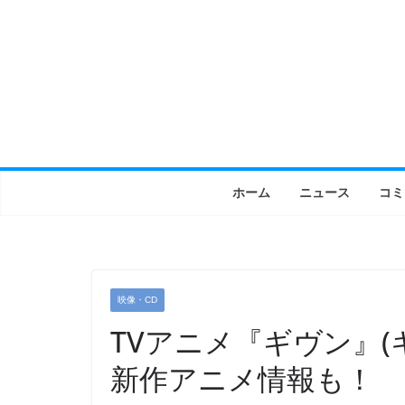
コ
ン
テ
ン
ツ
へ
ス
キ
ホーム
ニュース
コミ
ッ
プ
映像・CD
TVアニメ『ギヴン』
新作アニメ情報も！