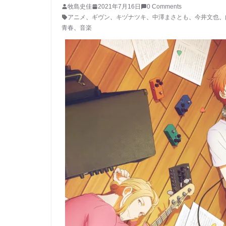
牧島史佳
2021年7月16日
0 Comments
アニメ
、
ギヴン
、
キヅナツキ
、
中澤まさとも
、
今井文也
、
青春
、
音楽