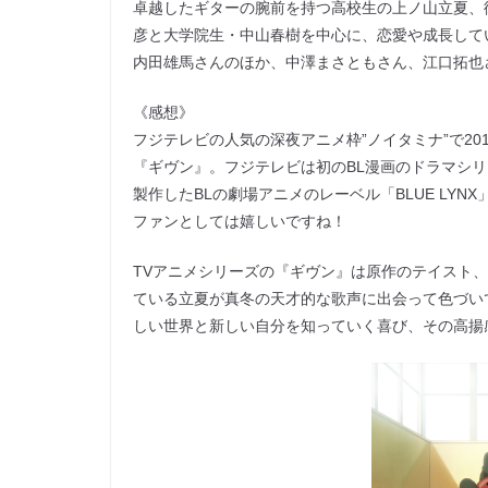
卓越したギターの腕前を持つ高校生の上ノ山立夏、
彦と大学院生・中山春樹を中心に、恋愛や成長して
内田雄馬さんのほか、中澤まさともさん、江口拓也
《感想》
フジテレビの人気の深夜アニメ枠”ノイタミナ”で2
『ギヴン』。フジテレビは初のBL漫画のドラマシ
製作したBLの劇場アニメのレーベル「BLUE LY
ファンとしては嬉しいですね！
TVアニメシリーズの『ギヴン』は原作のテイスト
ている立夏が真冬の天才的な歌声に出会って色づい
しい世界と新しい自分を知っていく喜び、その高揚