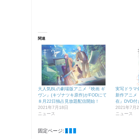
関連
大人気BLの劇場版アニメ『映画 ギ
実写ドラマ
ヴン』(キヅナツキ原作)がFODにて
新作アニメ
８月22日独占見放題配信開始！
在』DVD
2021年7月18日
2021年7月
ニュース
ニュース
固定ページ:
1
2
3