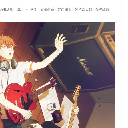
内田雄馬
、
切ない
、
学生
、
有償特典
、
江口拓也
、
浅沼晋太郎
、
矢野奨吾
、