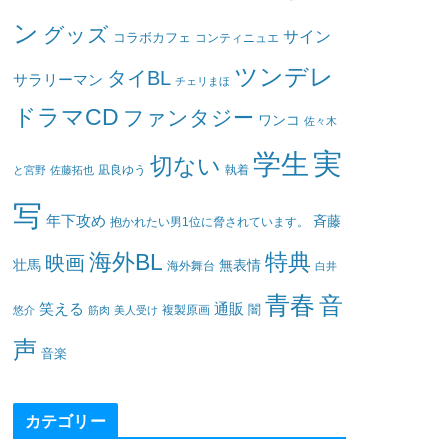
ン
グッズ
サイン
コラボカフェ
コンティニュエ
ツンデレ
タイBL
サラリーマン
チェリまほ
ドラマCD
ファンタジー
ワンコ
佐々木
実
学生
切ない
凪良ゆう
執着
と宮野
佐藤拓也
写
年下攻め
斉藤
抱かれたい男1位に脅されています。
海外BL
特典
映画
壮馬
無表情
海外舞台
白井
青春
音
笑える
通販
闇
悠介
筋肉
美人受け
複製原画
声
音楽
カテゴリー