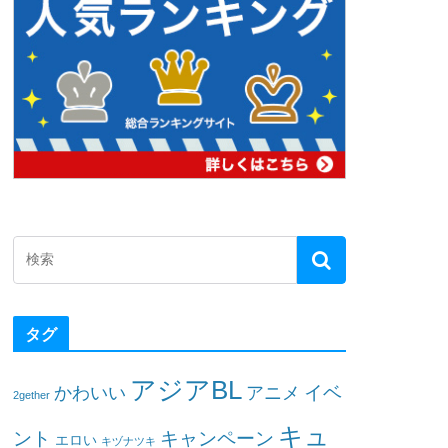
タグ
アジアBL
イベ
かわいい
アニメ
2gether
キュ
ント
キャンペーン
エロい
キヅナツキ