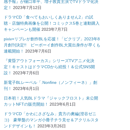
感予報』が樋口幸平、増子敦貴主演でTVドラマ化決
定！
2023年7月12日
ドラマCD「食べてもおいしくありません2」の試
聴・店舗特典画像を公開！コミックス5巻と連動購入
キャンペーンも開催
2023年7月7日
pixiv×リブレが創作BLを応援！「ピクリブ」2023年8
月創刊決定!! ビーボーイ創作BL大賞出身作が早くも
連載開始！
2023年7月6日
『黄昏アウトフォーカス』シリーズTVアニメ化決
定！キャストはドラマCDから続投！＆公式SNS開
設！
2023年7月6日
新電子BLレーベル「.Nonfine（ノンフィーネ）」創
刊！
2023年6月1日
日本初！人気BLドラマ『ジャックフロスト』未公開
カットNFTの販売開始！
2023年6月1日
ドラマCD「かわにさざなみ」貴方の虜編(澄谷ゼニ
コ) 豪華盤のマンガ小冊子チラ見せ＆アクリルスタ
ンドデザインも！
2023年3月26日