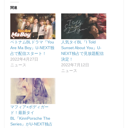
関連
ベトナムBLドラマ『You
人気タイBL『I Told
Are Ma Boy』U-NEXT独
Sunset About You』U-
占で配信スタート！
NEXT独占で見放題配信
2022年4月27日
決定！
ニュース
2022年7月12日
ニュース
マフィア×ボディガー
ド！最新タイ
BL『KinnPorsche The
Series』がU-NEXT独占