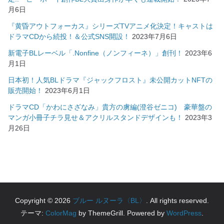
月6日
『黄昏アウトフォーカス』シリーズTVアニメ化決定！キャストは
ドラマCDから続投！＆公式SNS開設！
2023年7月6日
新電子BLレーベル「.Nonfine（ノンフィーネ）」創刊！
2023年6
月1日
日本初！人気BLドラマ『ジャックフロスト』未公開カットNFTの
販売開始！
2023年6月1日
ドラマCD「かわにさざなみ」貴方の虜編(澄谷ゼニコ) 豪華盤の
マンガ小冊子チラ見せ＆アクリルスタンドデザインも！
2023年3
月26日
Copyright © 2026
ブルー ルヌーラ〈BL〉
. All rights reserved.
テーマ:
ColorMag
by ThemeGrill. Powered by
WordPress
.