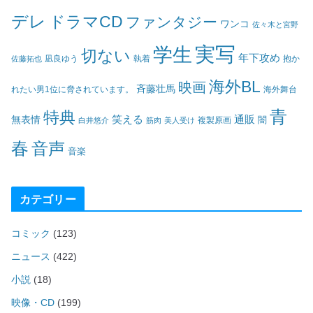
デレ
ドラマCD
ファンタジー
ワンコ
佐々木と宮野
実写
学生
切ない
年下攻め
凪良ゆう
執着
佐藤拓也
抱か
海外BL
映画
斉藤壮馬
海外舞台
れたい男1位に脅されています。
青
特典
笑える
通販
無表情
闇
白井悠介
筋肉
美人受け
複製原画
春
音声
音楽
カテゴリー
コミック
(123)
ニュース
(422)
小説
(18)
映像・CD
(199)