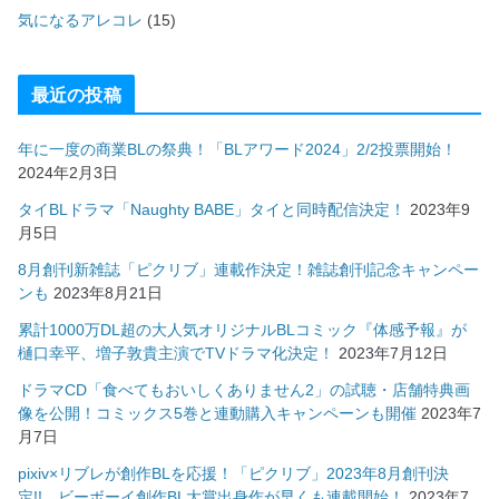
気になるアレコレ
(15)
最近の投稿
年に一度の商業BLの祭典！「BLアワード2024」2/2投票開始！
2024年2月3日
タイBLドラマ「Naughty BABE」タイと同時配信決定！
2023年9
月5日
8月創刊新雑誌「ピクリブ」連載作決定！雑誌創刊記念キャンペー
ンも
2023年8月21日
累計1000万DL超の大人気オリジナルBLコミック『体感予報』が
樋口幸平、増子敦貴主演でTVドラマ化決定！
2023年7月12日
ドラマCD「食べてもおいしくありません2」の試聴・店舗特典画
像を公開！コミックス5巻と連動購入キャンペーンも開催
2023年7
月7日
pixiv×リブレが創作BLを応援！「ピクリブ」2023年8月創刊決
定!! ビーボーイ創作BL大賞出身作が早くも連載開始！
2023年7