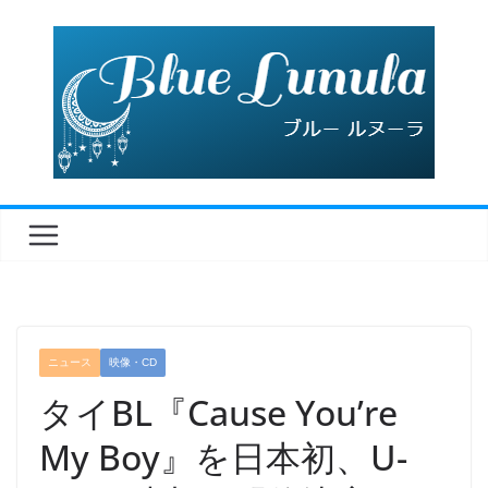
コ
ン
テ
ン
ツ
へ
ス
キ
ッ
プ
ニュース
映像・CD
タイBL『Cause You’re
My Boy』を日本初、U-