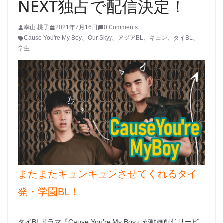
NEXT独占で配信決定！
幸山 桃子
2021年7月16日
0 Comments
Cause You're My Boy
、
Our Skyy
、
アジアBL
、
キュン
、
タイBL
、
学生
またまたキュンキュンさせてくれるタイ
発・学園BL！
タイBLドラマ『Cause You’re My Boy』が動画配信サービ