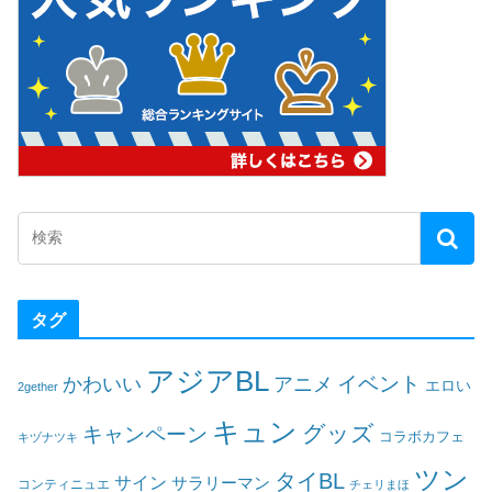
タグ
アジアBL
イベント
かわいい
アニメ
エロい
2gether
キュン
グッズ
キャンペーン
コラボカフェ
キヅナツキ
ツン
タイBL
サイン
サラリーマン
コンティニュエ
チェリまほ