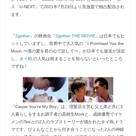
ス「U-NEXT」で2021年7月23日より見放題で独占配信され
ます。
『2gether』
の映画化
『2gether THE MOVIE』
は日本でもヒ
ットしていますし、世界中で大人気の『I Promised You the
Moon 〜僕の愛を君の心で訳して〜』が日本でも放送が決定
し、
タイBL
の人気は留まることを知らないといったところ
ですね！
『Cause You’re My Boy』は、理髪店を営む父と弟と共に3
人暮らしをするお調子者の高校生Morkと、成績優秀でイケ
メンのTeeとの2人のラブストーリーが描かれたタイBLドラ
マです。ひょんなことから付き合うことになった2人の仲睦