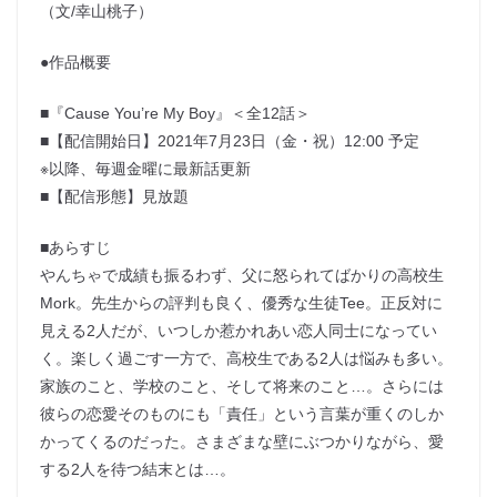
（文/幸山桃子）
●作品概要
■『Cause You’re My Boy』＜全12話＞
■【配信開始日】2021年7月23日（金・祝）12:00 予定
※以降、毎週金曜に最新話更新
■【配信形態】見放題
■あらすじ
やんちゃで成績も振るわず、父に怒られてばかりの高校生
Mork。先生からの評判も良く、優秀な生徒Tee。正反対に
見える2人だが、いつしか惹かれあい恋人同士になってい
く。楽しく過ごす一方で、高校生である2人は悩みも多い。
家族のこと、学校のこと、そして将来のこと…。さらには
彼らの恋愛そのものにも「責任」という言葉が重くのしか
かってくるのだった。さまざまな壁にぶつかりながら、愛
する2人を待つ結末とは…。