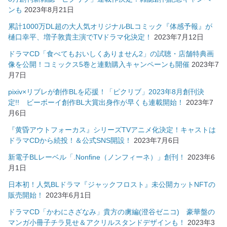
ンも
2023年8月21日
累計1000万DL超の大人気オリジナルBLコミック『体感予報』が
樋口幸平、増子敦貴主演でTVドラマ化決定！
2023年7月12日
ドラマCD「食べてもおいしくありません2」の試聴・店舗特典画
像を公開！コミックス5巻と連動購入キャンペーンも開催
2023年7
月7日
pixiv×リブレが創作BLを応援！「ピクリブ」2023年8月創刊決
定!! ビーボーイ創作BL大賞出身作が早くも連載開始！
2023年7
月6日
『黄昏アウトフォーカス』シリーズTVアニメ化決定！キャストは
ドラマCDから続投！＆公式SNS開設！
2023年7月6日
新電子BLレーベル「.Nonfine（ノンフィーネ）」創刊！
2023年6
月1日
日本初！人気BLドラマ『ジャックフロスト』未公開カットNFTの
販売開始！
2023年6月1日
ドラマCD「かわにさざなみ」貴方の虜編(澄谷ゼニコ) 豪華盤の
マンガ小冊子チラ見せ＆アクリルスタンドデザインも！
2023年3