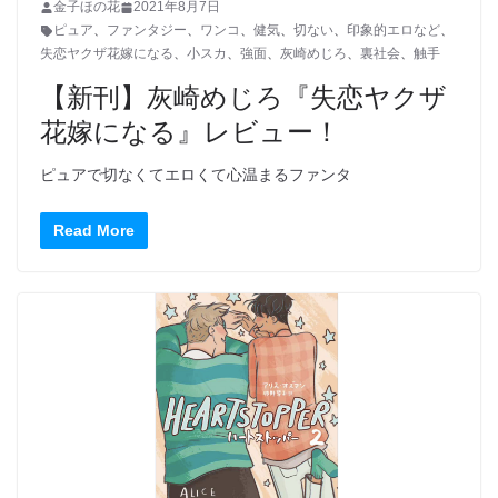
金子ほの花
2021年8月7日
ピュア
、
ファンタジー
、
ワンコ
、
健気
、
切ない
、
印象的エロなど
、
失恋ヤクザ花嫁になる
、
小スカ
、
強面
、
灰崎めじろ
、
裏社会
、
触手
【新刊】灰崎めじろ『失恋ヤクザ
花嫁になる』レビュー！
ピュアで切なくてエロくて心温まるファンタ
Read More