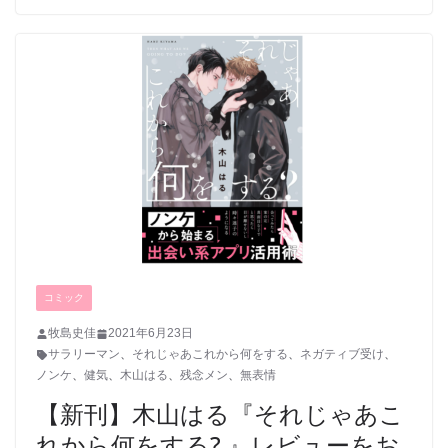
コミック
牧島史佳
2021年6月23日
サラリーマン
、
それじゃあこれから何をする
、
ネガティブ受け
、
ノンケ
、
健気
、
木山はる
、
残念メン
、
無表情
【新刊】木山はる『それじゃあこ
れから何をする? 』レビューをお