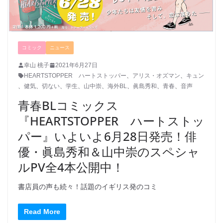
コミック
ニュース
幸山 桃子
2021年6月27日
HEARTSTOPPER ハートストッパー
、
アリス・オズマン
、
キュン
、
健気
、
切ない
、
学生
、
山中崇
、
海外BL
、
眞島秀和
、
青春
、
音声
青春BLコミックス
『HEARTSTOPPER ハートストッ
パー』いよいよ6月28日発売！俳
優・眞島秀和＆山中崇のスペシャ
ルPV全4本公開中！
書店員の声も続々！話題のイギリス発のコミ
Read More