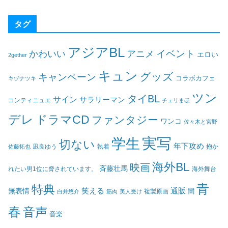
タグ
アジアBL
イベント
かわいい
アニメ
エロい
2gether
キュン
グッズ
キャンペーン
コラボカフェ
キヅナツキ
ツン
タイBL
サイン
サラリーマン
コンティニュエ
チェリまほ
デレ
ドラマCD
ファンタジー
ワンコ
佐々木と宮野
実写
学生
切ない
年下攻め
凪良ゆう
執着
佐藤拓也
抱か
海外BL
映画
斉藤壮馬
海外舞台
れたい男1位に脅されています。
青
特典
笑える
通販
無表情
闇
白井悠介
筋肉
美人受け
複製原画
春
音声
音楽