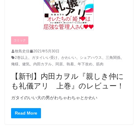
コミック
牧島史佳
2021年5月30日
2巻以上
、
ガタイいい受け
、
かわいい
、
シェアハウス
、
三角関係
、
俺様
、
健気
、
内田カヲル
、
同居
、
執着
、
年下攻め
、
筋肉
【新刊】内田カヲル『親しき仲に
も礼儀アリ 上巻』のレビュー！
ガタイのいい大の男がわちゃわちゃとかわい
Read More