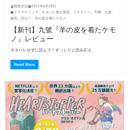
牧島史佳
2021年6月29日
ドラマティック
、
ネタバレ禁止推奨
、
ミステリー
、
不憫
、
九號
、
健気
、
切ない
、
羊の皮を着たケモノ
【新刊】九號『羊の皮を着たケモ
ノ』レビュー
ネタバレせずに読んで！ずっしりと読み応え
Read More