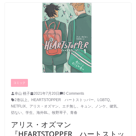
コミック
幸山 桃子
2021年7月20日
0 Comments
2巻以上
、
HEARTSTOPPER ハートストッパー
、
LGBTQ
、
NETFLIX
、
アリス・オズマン
、
エチ無し
、
キュン
、
ノンケ
、
健気
、
切ない
、
学生
、
海外BL
、
牧野琴子
、
青春
アリス・オズマン
『HEARTSTOPPER ハートストッ