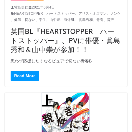
牧島史佳
2021年6月4日
HEARTSTOPPER ハートストッパー
、
アリス・オズマン
、
ノンケ
、
健気
、
切ない
、
学生
、
山中崇
、
海外BL
、
眞島秀和
、
青春
、
音声
英国BL『HEARTSTOPPER ハー
トストッパー』、PVに俳優・眞島
秀和＆山中崇が参加！！
思わず応援したくなるピュアで切ない青春B
Read More