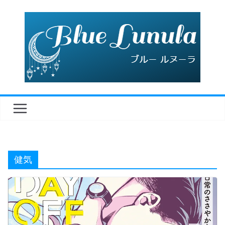
コ
ン
テ
ン
ツ
へ
ス
キ
ッ
プ
健気