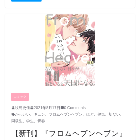
コミック
牧島史佳
2021年8月17日
0 Comments
かわいい
、
キュン
、
フロムヘブンヘブン
、
ほど
、
健気
、
切ない
、
同級生
、
学生
、
青春
【新刊】『フロムヘブンヘブン』