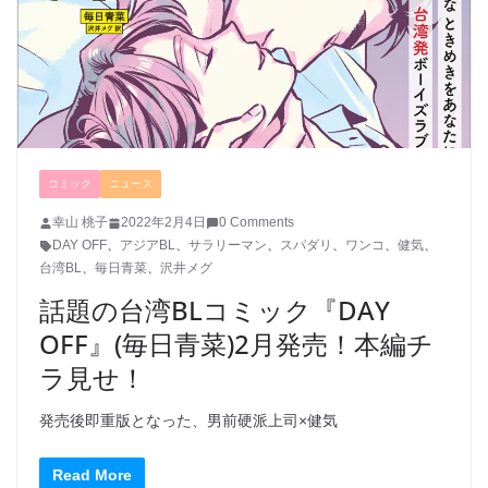
コミック
ニュース
幸山 桃子
2022年2月4日
0 Comments
DAY OFF
、
アジアBL
、
サラリーマン
、
スパダリ
、
ワンコ
、
健気
、
台湾BL
、
毎日青菜
、
沢井メグ
話題の台湾BLコミック『DAY
OFF』(毎日青菜)2月発売！本編チ
ラ見せ！
発売後即重版となった、男前硬派上司×健気
Read More