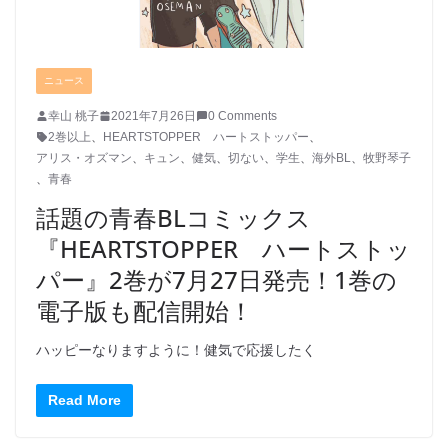
ニュース
幸山 桃子
2021年7月26日
0 Comments
2巻以上
、
HEARTSTOPPER ハートストッパー
、
アリス・オズマン
、
キュン
、
健気
、
切ない
、
学生
、
海外BL
、
牧野琴子
、
青春
話題の青春BLコミックス
『HEARTSTOPPER ハートストッ
パー』2巻が7月27日発売！1巻の
電子版も配信開始！
ハッピーなりますように！健気で応援したく
Read More