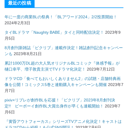
最近の投稿
年に一度の商業BLの祭典！「BLアワード2024」2/2投票開始！
2024年2月3日
タイBLドラマ「Naughty BABE」タイと同時配信決定！
2023年9
月5日
8月創刊新雑誌「ピクリブ」連載作決定！雑誌創刊記念キャンペー
ンも
2023年8月21日
累計1000万DL超の大人気オリジナルBLコミック『体感予報』が
樋口幸平、増子敦貴主演でTVドラマ化決定！
2023年7月12日
ドラマCD「食べてもおいしくありません2」の試聴・店舗特典画
像を公開！コミックス5巻と連動購入キャンペーンも開催
2023年7
月7日
pixiv×リブレが創作BLを応援！「ピクリブ」2023年8月創刊決
定!! ビーボーイ創作BL大賞出身作が早くも連載開始！
2023年7
月6日
『黄昏アウトフォーカス』シリーズTVアニメ化決定！キャストは
ドラマCDから続投！＆公式SNS開設！
2023年7月6日