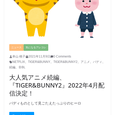
ニュース
気になるアレコレ
幸山 桃子
2021年11月9日
0 Comments
NETFLIX
、
TIGER&BUNNY
、
TIGER&BUNNY2
、
アニメ
、
バディ
、
続編
、
非BL
大人気アニメ続編、
『TIGER&BUNNY2』2022年4月配
信決定！
バディものとして見ごたえたっぷりのヒーロ