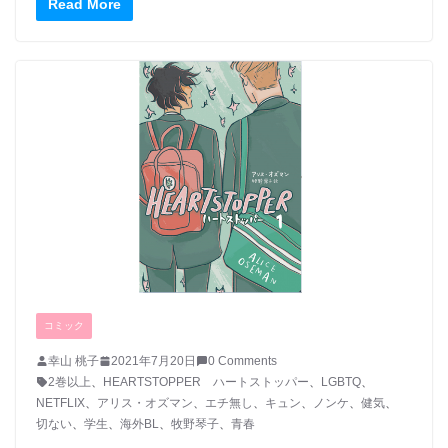
Read More
コミック
幸山 桃子
2021年7月20日
0 Comments
2巻以上
、
HEARTSTOPPER ハートストッパー
、
LGBTQ
、
NETFLIX
、
アリス・オズマン
、
エチ無し
、
キュン
、
ノンケ
、
健気
、
切ない
、
学生
、
海外BL
、
牧野琴子
、
青春