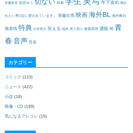
実写
学生
切ない
年下攻め
凪良ゆう
執着
佐藤拓也
抱か
海外BL
映画
斉藤壮馬
海外舞台
れたい男1位に脅されています。
青
特典
笑える
通販
無表情
闇
白井悠介
筋肉
美人受け
複製原画
春
音声
音楽
カテゴリー
コミック
(123)
ニュース
(422)
小説
(18)
映像・CD
(199)
気になるアレコレ
(15)