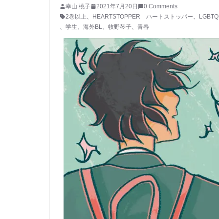
幸山 桃子
2021年7月20日
0 Comments
2巻以上
、
HEARTSTOPPER ハートストッパー
、
LGBTQ
、
学生
、
海外BL
、
牧野琴子
、
青春