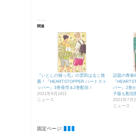
関連
『いとしの猫っ毛』の雲田はるこ推
話題の青春
薦！『HEARTSTOPPER ハートスト
『HEART
ッパー』3巻発売＆2巻配信！
パー』2巻が
2021年9月18日
子版も配信
ニュース
2021年7月
ニュース
固定ページ:
1
2
3