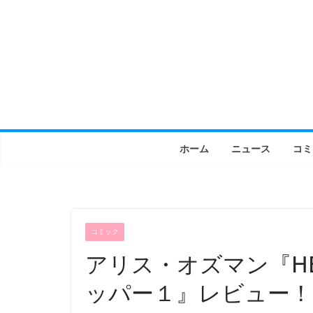
コ
ン
テ
ン
ツ
へ
ス
キ
ホーム
ニュース
コミ
ッ
プ
コミック
アリス・オズマン『HEA
ッパー１』レビュー！