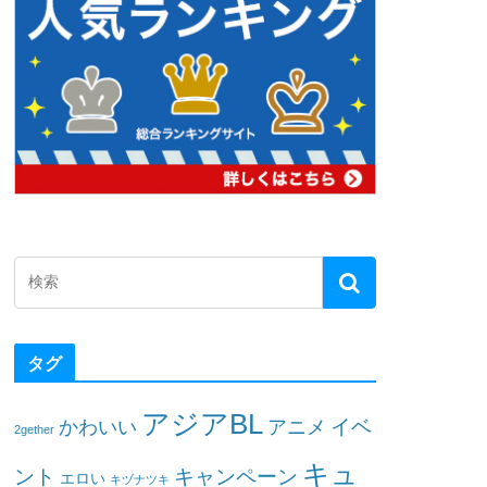
タグ
アジアBL
イベ
かわいい
アニメ
2gether
キュ
ント
キャンペーン
エロい
キヅナツキ