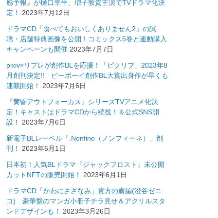
感予報』が樋口幸平、増子敦貴主演でTVドラマ化決
定！
2023年7月12日
ドラマCD「食べてもおいしくありません2」の試
聴・店舗特典画像を公開！コミックス5巻と連動購入
キャンペーンも開催
2023年7月7日
pixiv×リブレが創作BLを応援！「ピクリブ」2023年8
月創刊決定!! ビーボーイ創作BL大賞出身作が早くも
連載開始！
2023年7月6日
『黄昏アウトフォーカス』シリーズTVアニメ化決
定！キャストはドラマCDから続投！＆公式SNS開
設！
2023年7月6日
新電子BLレーベル「.Nonfine（ノンフィーネ）」創
刊！
2023年6月1日
日本初！人気BLドラマ『ジャックフロスト』未公開
カットNFTの販売開始！
2023年6月1日
ドラマCD「かわにさざなみ」貴方の虜編(澄谷ゼニ
コ) 豪華盤のマンガ小冊子チラ見せ＆アクリルスタ
ンドデザインも！
2023年3月26日