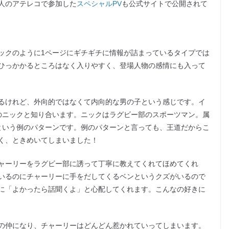
人のアテレコで参加した
スペシャルPV
も公式サイトで公開されて
ックのように1ページにギチギチに情報が詰まっているタイプでは
ひっかかるところはなく入りやすく、登場人物の感情にも入って
るけれど、外向的ではなくて内向的な男の子という感じです。イ
のニックと知り合います。ニックはラグビー部のスポーツマン。属
という例のパターンです。例のパターンと言っても、王道だからこ
く、ときめいてしまいました！
ャーリーをラグビー部に誘って丁寧に教えてくれてほめてくれ
いるのにチャーリーに手をだしてくるベンというクズがいるので
に「よかったら話聞くよ」と心配してくれます。こんなの好きに
の仲になり、チャーリーはどんどん惹かれていってしまいます。