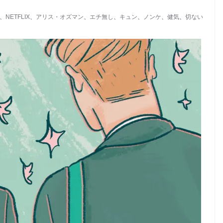
、
NETFLIX
、
アリス・オズマン
、
エチ無し
、
キュン
、
ノンケ
、
健気
、
切ない