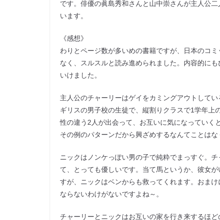
です。俳優の眞島秀和さんと山中崇さんが主人公二
います。
《感想》
わりとページ数が多いめの書籍ですが、日本のコミ
なく、スルスルと読み進められました。内容的にも
いけました。
主人公のチャーリーはゲイをカミングアウトしてい
ギリスの男子校の生徒で、縦割りクラスで1学年上
性の違う2人が出会って、お互いに気になっていく
その例のパターンだから興ざめするなんてことはな
ニックはノンケっぽい男の子で純粋でまっすぐ。チ
て、とっても優しいです。当て馬というか、彼女が
すが、ニックはベンからも救ってくれます。おまけ
ならないわけがないですよね～。
チャーリーとニックはお互いの家を行き来するほど