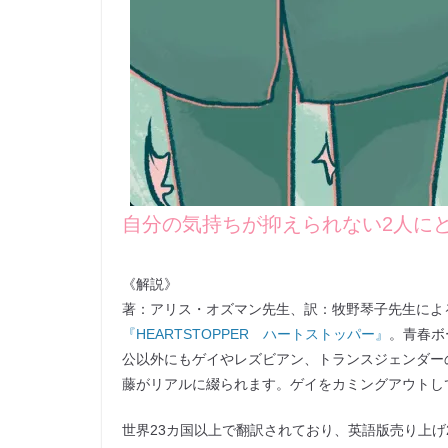
自分の気持ちが抑えられない2人に
《解説》
著：アリス・オズマン先生、訳：牧野琴子先生による
『HEARTSTOPPER ハートストッパー』
。青春ボ
公以外にもゲイやレズビアン、トランスジェンダー
藤がリアルに綴られます。ゲイをカミングアウトし
世界23カ国以上で翻訳されており、英語版売り上げ2