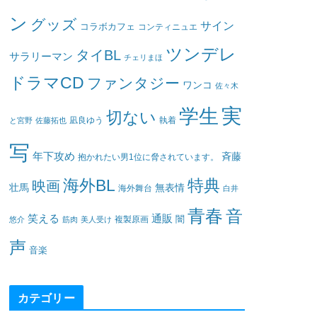
ン
グッズ
サイン
コラボカフェ
コンティニュエ
ツンデレ
タイBL
サラリーマン
チェリまほ
ドラマCD
ファンタジー
ワンコ
佐々木
実
学生
切ない
凪良ゆう
執着
と宮野
佐藤拓也
写
年下攻め
斉藤
抱かれたい男1位に脅されています。
海外BL
特典
映画
壮馬
無表情
海外舞台
白井
青春
音
笑える
通販
闇
悠介
筋肉
美人受け
複製原画
声
音楽
カテゴリー