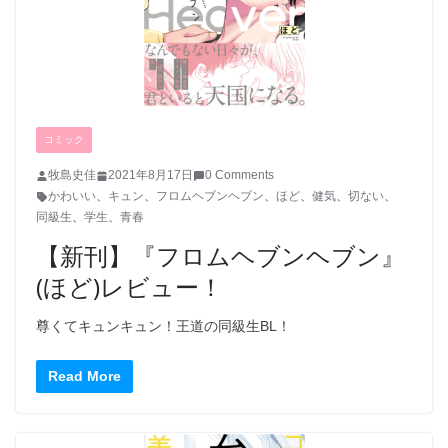
コミック
牧島史佳
2021年8月17日
0 Comments
かわいい
、
キュン
、
フロムヘブンヘブン
、
ほど
、
健気
、
切ない
、
同級生
、
学生
、
青春
【新刊】『フロムヘブンヘブン』
(ほど)レビュー！
尊くてキュンキュン！王道の同級生BL！
Read More