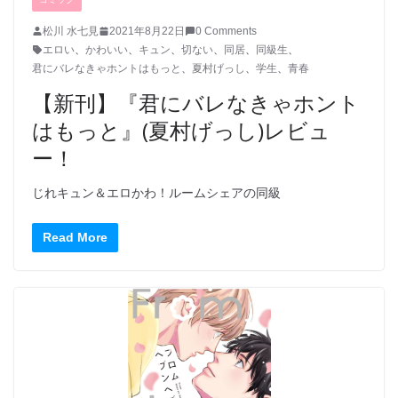
松川 水七見
2021年8月22日
0 Comments
エロい
、
かわいい
、
キュン
、
切ない
、
同居
、
同級生
、
君にバレなきゃホントはもっと
、
夏村げっし
、
学生
、
青春
【新刊】『君にバレなきゃホント
はもっと』(夏村げっし)レビュ
ー！
じれキュン＆エロかわ！ルームシェアの同級
Read More