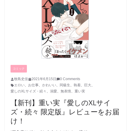
コミック
牧島史佳
2021年6月15日
0 Comments
エロい
、
お仕事
、
かわいい
、
同級生
、
執着
、
巨大
、
愛しのXLサイズ・続々
、
溺愛
、
無表情
、
重い実
【新刊】重い実『愛しのXLサイ
ズ・続々 限定版』レビューをお届
け！