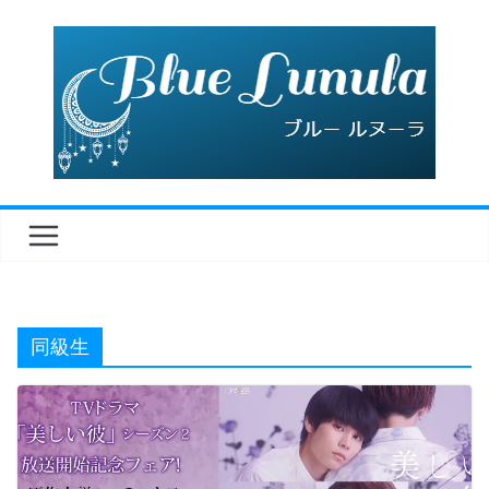
コ
ン
テ
ン
ツ
へ
ス
キ
ッ
プ
同級生