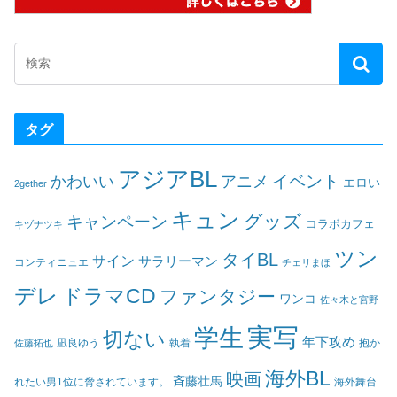
タグ
アジアBL
イベント
かわいい
アニメ
エロい
2gether
キュン
グッズ
キャンペーン
コラボカフェ
キヅナツキ
ツン
タイBL
サイン
サラリーマン
コンティニュエ
チェリまほ
デレ
ドラマCD
ファンタジー
ワンコ
佐々木と宮野
実写
学生
切ない
年下攻め
凪良ゆう
執着
佐藤拓也
抱か
海外BL
映画
斉藤壮馬
海外舞台
れたい男1位に脅されています。