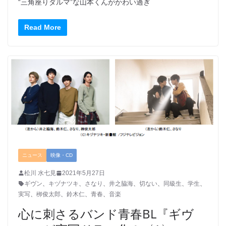
“三角座りダルマ”な山本くんがかわい過ぎ
Read More
ニュース
映像・CD
松川 水七見
2021年5月27日
ギヴン
、
キヅナツキ
、
さなり
、
井之脇海
、
切ない
、
同級生
、
学生
、
実写
、
栁俊太郎
、
鈴木仁
、
青春
、
音楽
心に刺さるバンド青春BL『ギヴ