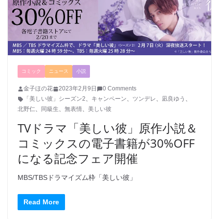
コミック
ニュース
小説
金子ほの花
2023年2月9日
0 Comments
「美しい彼」シーズン2
、
キャンペーン
、
ツンデレ
、
凪良ゆう
、
北野仁
、
同級生
、
無表情
、
美しい彼
TVドラマ「美しい彼」原作小説＆
コミックスの電子書籍が30%OFF
になる記念フェア開催
MBS/TBSドラマイズム枠「美しい彼」
Read More