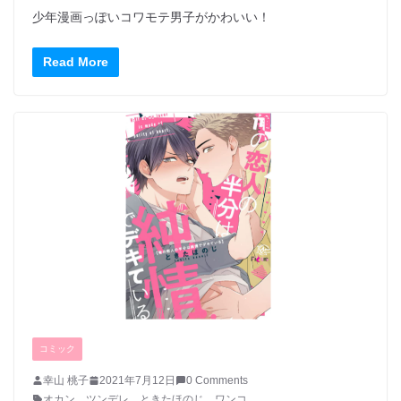
少年漫画っぽいコワモテ男子がかわいい！
Read More
コミック
幸山 桃子
2021年7月12日
0 Comments
オカン
、
ツンデレ
、
ときたほのじ
、
ワンコ
、