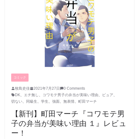
コミック
牧島史佳
2021年7月27日
0 Comments
DK
、
エチ無し
、
コワモテ男子の弁当が美味い理由
、
ピュア
、
切ない
、
同級生
、
学生
、
強面
、
無表情
、
町田マーチ
【新刊】町田マーチ『コワモテ男
子の弁当が美味い理由 １』レビュ
ー！