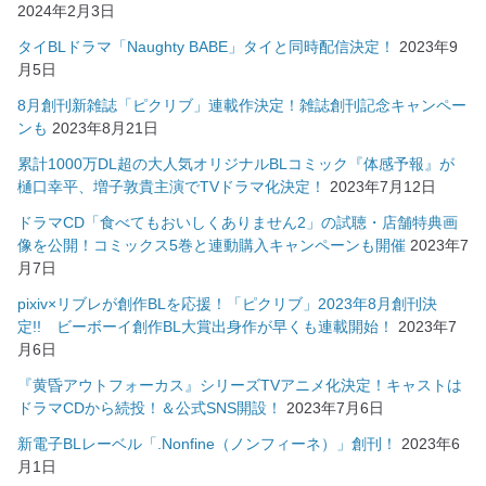
2024年2月3日
タイBLドラマ「Naughty BABE」タイと同時配信決定！
2023年9
月5日
8月創刊新雑誌「ピクリブ」連載作決定！雑誌創刊記念キャンペー
ンも
2023年8月21日
累計1000万DL超の大人気オリジナルBLコミック『体感予報』が
樋口幸平、増子敦貴主演でTVドラマ化決定！
2023年7月12日
ドラマCD「食べてもおいしくありません2」の試聴・店舗特典画
像を公開！コミックス5巻と連動購入キャンペーンも開催
2023年7
月7日
pixiv×リブレが創作BLを応援！「ピクリブ」2023年8月創刊決
定!! ビーボーイ創作BL大賞出身作が早くも連載開始！
2023年7
月6日
『黄昏アウトフォーカス』シリーズTVアニメ化決定！キャストは
ドラマCDから続投！＆公式SNS開設！
2023年7月6日
新電子BLレーベル「.Nonfine（ノンフィーネ）」創刊！
2023年6
月1日