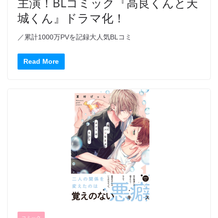
主演！BLコミック『高良くんと天
城くん』ドラマ化！
／累計1000万PVを記録大人気BLコミ
Read More
コミック