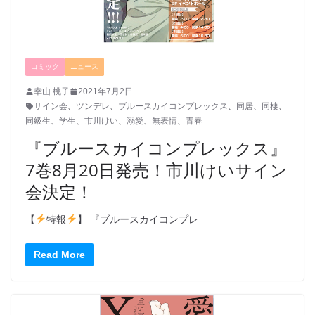
コミック
ニュース
幸山 桃子
2021年7月2日
サイン会
、
ツンデレ
、
ブルースカイコンプレックス
、
同居
、
同棲
、
同級生
、
学生
、
市川けい
、
溺愛
、
無表情
、
青春
『ブルースカイコンプレックス』
7巻8月20日発売！市川けいサイン
会決定！
【
特報
】 『ブルースカイコンプレ
Read More