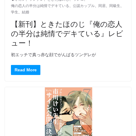
俺の恋人の半分は純情でデキている
、
公認カップル
、
同居
、
同級生
、
学生
、
結婚
【新刊】ときたほのじ『俺の恋人
の半分は純情でデキている』レビ
ュー！
初エッチで真っ赤な顔でがんばるツンデレが
Read More