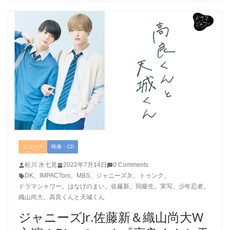
ニュース
映像・CD
松川 水七見
2022年7月14日
0 Comments
DK
、
IMPACTors
、
MBS
、
ジャニーズJr.
、
トゥンク
、
ドラマシャワー
、
はなげのまい
、
佐藤新
、
同級生
、
実写
、
少年忍者
、
織山尚大
、
高良くんと天城くん
ジャニーズJr.佐藤新＆織山尚大W