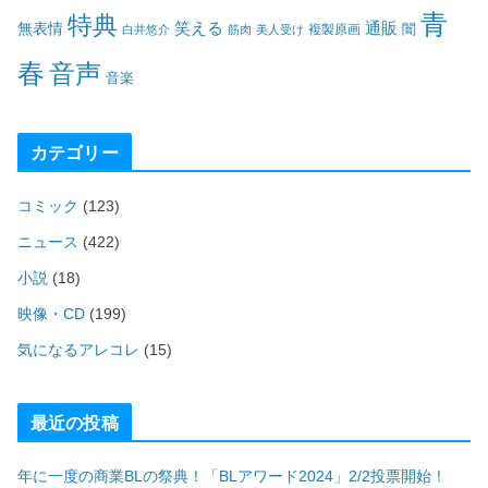
青
特典
笑える
通販
無表情
闇
白井悠介
筋肉
美人受け
複製原画
春
音声
音楽
カテゴリー
コミック
(123)
ニュース
(422)
小説
(18)
映像・CD
(199)
気になるアレコレ
(15)
最近の投稿
年に一度の商業BLの祭典！「BLアワード2024」2/2投票開始！