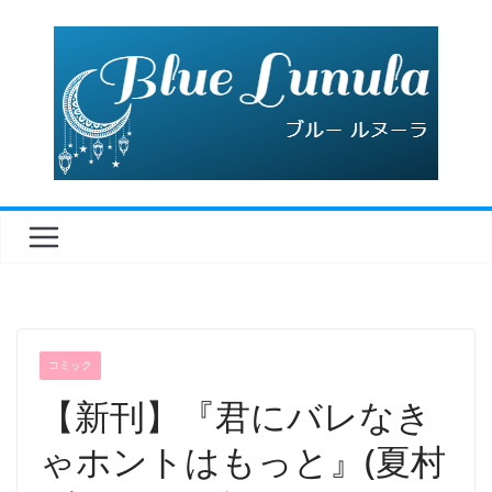
コ
ン
テ
ン
ツ
へ
ス
キ
ッ
プ
コミック
【新刊】『君にバレなき
ゃホントはもっと』(夏村