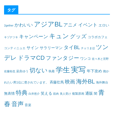
タグ
アジアBL
イベント
かわいい
アニメ
エロい
2gether
キュン
グッズ
キャンペーン
コラボカフェ
キヅナツキ
ツン
タイBL
サイン
サラリーマン
コンティニュエ
チェリまほ
デレ
ドラマCD
ファンタジー
ワンコ
佐々木と宮野
実写
学生
切ない
年下攻め
凪良ゆう
執着
佐藤拓也
抱か
海外BL
映画
斉藤壮馬
海外舞台
れたい男1位に脅されています。
青
特典
笑える
通販
無表情
闇
白井悠介
筋肉
美人受け
複製原画
春
音声
音楽