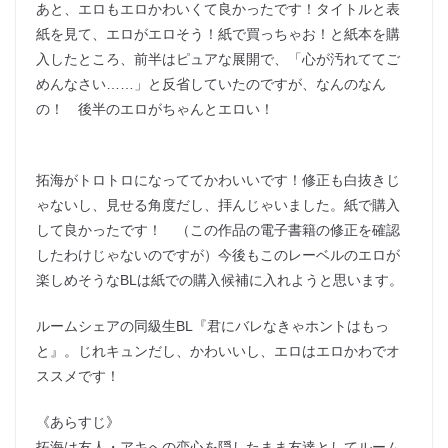
あと、エロもエロかわいくて良かったです！タイトルと表
紙を見て、エロがエロそう！紙で買っちゃお！と紙本を購
入したところ、前半はピュアな展開で、「心が汚れててご
めんなさい……」と反省していたのですが、なんのなん
の！ 後半のエロがちゃんとエロい！
拓海がトロトロになっててかわいいです！修正も白抜きじ
ゃないし、見せる角度だし、拝んじゃいました。紙で購入
して良かったです！ （この作品の電子書籍の修正を確認
したわけじゃないのですが）今後もこのレーベルのエロが
楽しめそうなBLは紙での購入候補に入れようと思います。
ルームシェアの同級生BL『君にバレなきゃホントはもっ
と』。じれキュンだし、かわいいし、エロはエロかわでオ
ススメです！
《あらすじ》
拓海は友人・アキへの恋心を隠したまま友達としてルーム