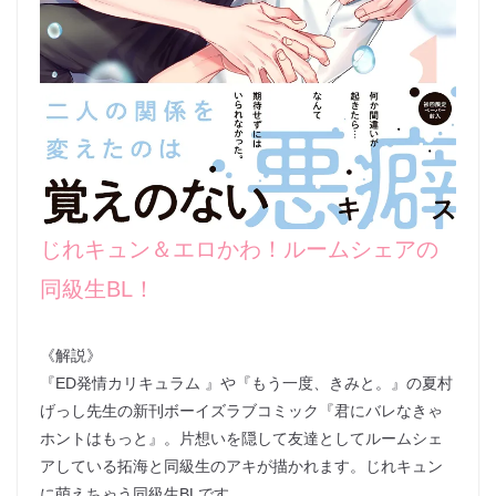
じれキュン＆エロかわ！ルームシェアの
同級生BL！
《解説》
『ED発情カリキュラム 』や『もう一度、きみと。』の夏村
げっし先生の新刊ボーイズラブコミック『君にバレなきゃ
ホントはもっと』。片想いを隠して友達としてルームシェ
アしている拓海と同級生のアキが描かれます。じれキュン
に萌えちゃう同級生BLです。