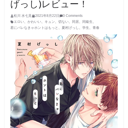
げっし)レビュー！
松川 水七見
2021年8月22日
0 Comments
エロい
、
かわいい
、
キュン
、
切ない
、
同居
、
同級生
、
君にバレなきゃホントはもっと
、
夏村げっし
、
学生
、
青春