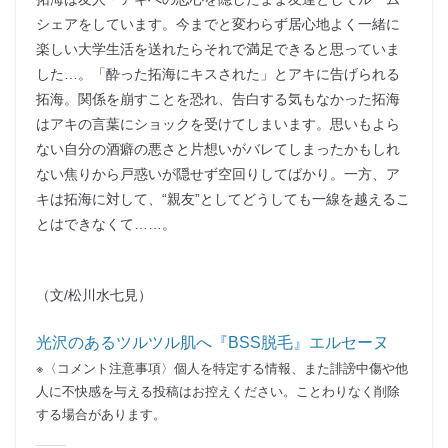
シェアをしています。今までと変わらず居心地よく一緒に
楽しい大学生活を送れたらそれで満足できると思っていま
した…。「酔った拓海にキスされた」とアキに告げられる
拓海。関係を崩すことを恐れ、告白する気もなかった拓海
はアキの言葉にショックを受けてしまいます。思いもよら
ない自分の酒癖の悪さと片想いがバレてしまったかもしれ
ない焦りから戸惑いが隠せず空回りしてばかり。一方、ア
キは拓海に対して、“親友”としてどうしても一線を越えるこ
とはできなくて……。
（文/松川水七見）
光沢のあるツルツル肌へ『BSS脱毛』エルセーヌ
※〈コメント注意事項〉個人を特定する情報、また誹謗中傷や他
人に不快感を与える投稿はお控えください。ことわりなく削除
する場合があります。