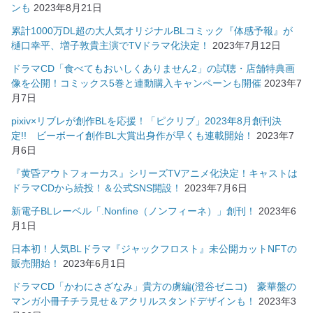
ンも
2023年8月21日
累計1000万DL超の大人気オリジナルBLコミック『体感予報』が
樋口幸平、増子敦貴主演でTVドラマ化決定！
2023年7月12日
ドラマCD「食べてもおいしくありません2」の試聴・店舗特典画
像を公開！コミックス5巻と連動購入キャンペーンも開催
2023年7
月7日
pixiv×リブレが創作BLを応援！「ピクリブ」2023年8月創刊決
定!! ビーボーイ創作BL大賞出身作が早くも連載開始！
2023年7
月6日
『黄昏アウトフォーカス』シリーズTVアニメ化決定！キャストは
ドラマCDから続投！＆公式SNS開設！
2023年7月6日
新電子BLレーベル「.Nonfine（ノンフィーネ）」創刊！
2023年6
月1日
日本初！人気BLドラマ『ジャックフロスト』未公開カットNFTの
販売開始！
2023年6月1日
ドラマCD「かわにさざなみ」貴方の虜編(澄谷ゼニコ) 豪華盤の
マンガ小冊子チラ見せ＆アクリルスタンドデザインも！
2023年3