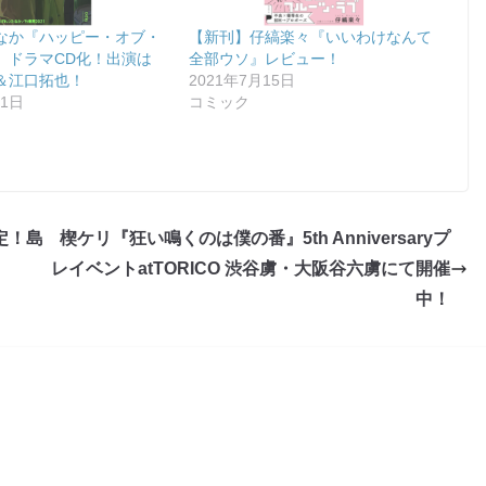
なか『ハッピー・オブ・
【新刊】仔縞楽々『いいわけなんて
』ドラマCD化！出演は
全部ウソ』レビュー！
＆江口拓也！
2021年7月15日
21日
コミック
定！島
楔ケリ『狂い鳴くのは僕の番』5th Anniversaryプ
レイベントatTORICO 渋谷虜・大阪谷六虜にて開催
中！