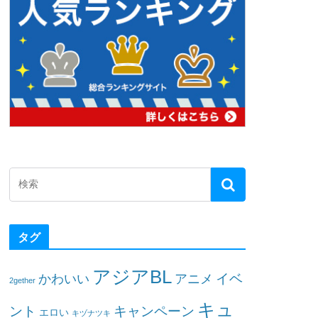
タグ
アジアBL
イベ
かわいい
アニメ
2gether
キュ
ント
キャンペーン
エロい
キヅナツキ