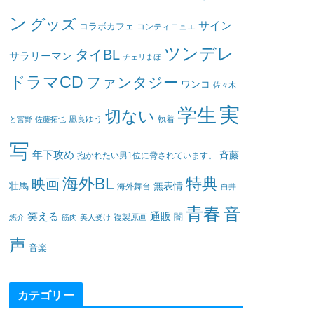
ン
グッズ
サイン
コラボカフェ
コンティニュエ
ツンデレ
タイBL
サラリーマン
チェリまほ
ドラマCD
ファンタジー
ワンコ
佐々木
実
学生
切ない
凪良ゆう
執着
と宮野
佐藤拓也
写
年下攻め
斉藤
抱かれたい男1位に脅されています。
海外BL
特典
映画
壮馬
無表情
海外舞台
白井
青春
音
笑える
通販
闇
悠介
筋肉
美人受け
複製原画
声
音楽
カテゴリー