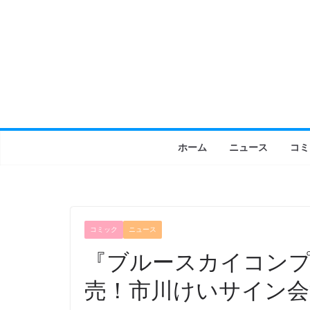
コ
ン
テ
ン
ツ
へ
ス
キ
ホーム
ニュース
コミ
ッ
プ
コミック
ニュース
『ブルースカイコンプ
売！市川けいサイン会