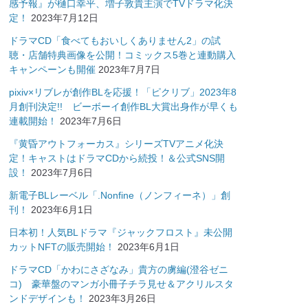
感予報』が樋口幸平、増子敦貴主演でTVドラマ化決
定！
2023年7月12日
ドラマCD「食べてもおいしくありません2」の試
聴・店舗特典画像を公開！コミックス5巻と連動購入
キャンペーンも開催
2023年7月7日
pixiv×リブレが創作BLを応援！「ピクリブ」2023年8
月創刊決定!! ビーボーイ創作BL大賞出身作が早くも
連載開始！
2023年7月6日
『黄昏アウトフォーカス』シリーズTVアニメ化決
定！キャストはドラマCDから続投！＆公式SNS開
設！
2023年7月6日
新電子BLレーベル「.Nonfine（ノンフィーネ）」創
刊！
2023年6月1日
日本初！人気BLドラマ『ジャックフロスト』未公開
カットNFTの販売開始！
2023年6月1日
ドラマCD「かわにさざなみ」貴方の虜編(澄谷ゼニ
コ) 豪華盤のマンガ小冊子チラ見せ＆アクリルスタ
ンドデザインも！
2023年3月26日