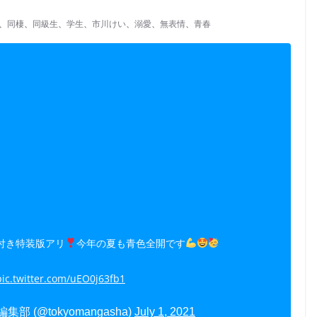
、
同棲
、
同級生
、
学生
、
市川けい
、
溺愛
、
無表情
、
青春
付き特装版アリ
今年の夏も青色全開です
pic.twitter.com/uEO0j63fb1
部 (@tokyomangasha)
July 1, 2021