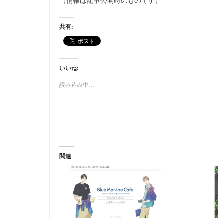
（情報は記事公開時のものです）
共有:
いいね:
読み込み中…
関連