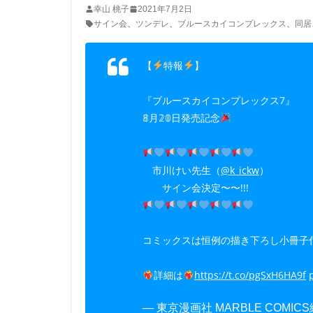
幸山 桃子
2021年7月2日
サイン会
、
ツンデレ
、
ブルースカイコンプレックス
、
同居
【
特報
】
『ブルースカイコンプレックス7』
𝟠月𝟚𝟘日発売記念
市川けい先生（
@k_ickw
）
サイン会決定〜〜!!!
コミックスは恒例の描き下ろし小冊子
詳細は
https://t.co/pgSxH6HA9f
— 東京漫画社 MARBLE COMICS編集