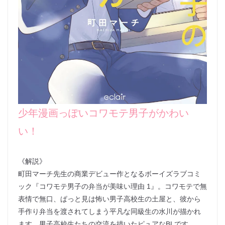
少年漫画っぽいコワモテ男子がかわい
い！
《解説》
町田マーチ先生の商業デビュー作となるボーイズラブコミ
ック『コワモテ男子の弁当が美味い理由 1』。コワモテで無
表情で無口、ぱっと見は怖い男子高校生の土屋と、彼から
手作り弁当を渡されてしまう平凡な同級生の水川が描かれ
ます。男子高校生たちの交流を描いたピュアなBLです。