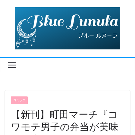
コ
ン
テ
ン
ツ
へ
ス
キ
ッ
プ
コミック
【新刊】町田マーチ『コ
ワモテ男子の弁当が美味