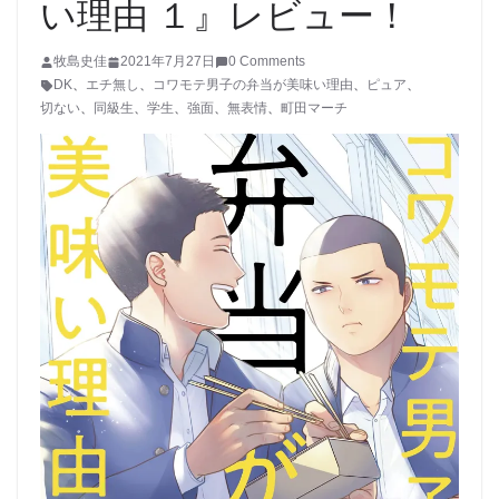
い理由 １』レビュー！
牧島史佳
2021年7月27日
0 Comments
DK
、
エチ無し
、
コワモテ男子の弁当が美味い理由
、
ピュア
、
切ない
、
同級生
、
学生
、
強面
、
無表情
、
町田マーチ