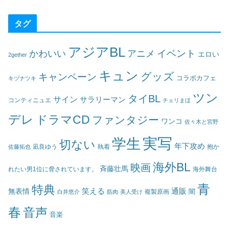
タグ
アジアBL
イベント
かわいい
アニメ
エロい
2gether
キュン
グッズ
キャンペーン
コラボカフェ
キヅナツキ
ツン
タイBL
サイン
サラリーマン
コンティニュエ
チェリまほ
デレ
ドラマCD
ファンタジー
ワンコ
佐々木と宮野
実写
学生
切ない
年下攻め
凪良ゆう
執着
佐藤拓也
抱か
海外BL
映画
斉藤壮馬
海外舞台
れたい男1位に脅されています。
青
特典
笑える
通販
無表情
闇
白井悠介
筋肉
美人受け
複製原画
春
音声
音楽