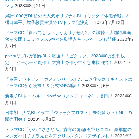
ンも
2023年8月21日
累計1000万DL超の大人気オリジナルBLコミック『体感予報』が
樋口幸平、増子敦貴主演でTVドラマ化決定！
2023年7月12日
ドラマCD「食べてもおいしくありません2」の試聴・店舗特典画
像を公開！コミックス5巻と連動購入キャンペーンも開催
2023年7
月7日
pixiv×リブレが創作BLを応援！「ピクリブ」2023年8月創刊決
定!! ビーボーイ創作BL大賞出身作が早くも連載開始！
2023年7
月6日
『黄昏アウトフォーカス』シリーズTVアニメ化決定！キャストは
ドラマCDから続投！＆公式SNS開設！
2023年7月6日
新電子BLレーベル「.Nonfine（ノンフィーネ）」創刊！
2023年6
月1日
日本初！人気BLドラマ『ジャックフロスト』未公開カットNFTの
販売開始！
2023年6月1日
ドラマCD「かわにさざなみ」貴方の虜編(澄谷ゼニコ) 豪華盤の
マンガ小冊子チラ見せ＆アクリルスタンドデザインも！
2023年3