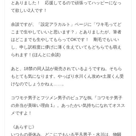
とありました！ 応援してるので頑張ってハッピーになっ
て欲しい2人です！
余談ですが、「設定アラカルト」ページに「ワキ毛ってど
こまで生やしていいと思います？」とありましたが、筆者
はどこまでも生やしてもらってOKです！ 剛毛でもいい
し、申し訳程度に儚げに薄く生えていてもどちらでも萌え
られます！(ほんとに余談)
あと、18禁の同人誌が発売されているようですね。そちら
もとても気になります。やっぱり水川くん攻め×土屋くん受
けなのでしょうかねぇ……。
コワモテ男子とフツメン男子のピュアなBL『コワモテ男子
の弁当が美味い理由 1』。あったかい気持ちになれてオスス
メですよ！
《あらすじ》
いつもの昼休み、どこにでもいる平凡男子・水川は、物騒