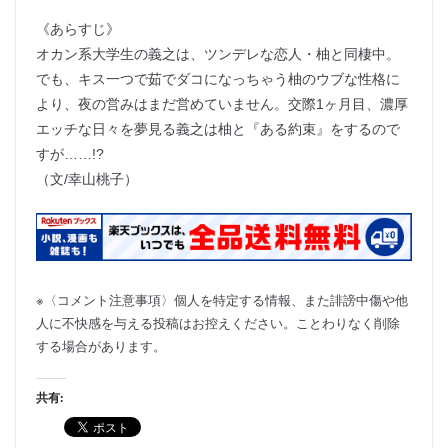
《あらすじ》
オカン系大学生の義之は、ツンデレな恋人・柚と同棲中。
でも、キス一つで茹でダコになっちゃう柚のウブな性格に
より、夜の営みはまだ営めていません。交際1ヶ月目、濃厚
エッチな日々を夢見る義之は柚と『ある約束』をするので
すが……!?
（文/幸山桃子）
※〈コメント注意事項〉個人を特定する情報、また誹謗中傷や他
人に不快感を与える投稿はお控えください。ことわりなく削除
する場合があります。
共有: