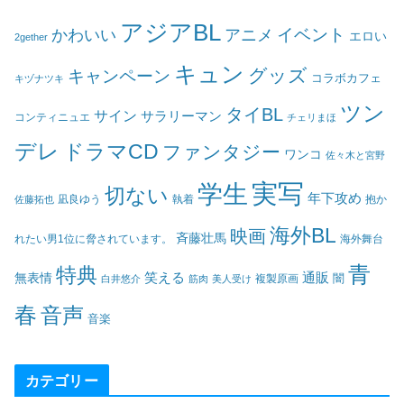
アジアBL
イベント
かわいい
アニメ
エロい
2gether
キュン
グッズ
キャンペーン
コラボカフェ
キヅナツキ
ツン
タイBL
サイン
サラリーマン
コンティニュエ
チェリまほ
デレ
ドラマCD
ファンタジー
ワンコ
佐々木と宮野
実写
学生
切ない
年下攻め
凪良ゆう
執着
佐藤拓也
抱か
海外BL
映画
斉藤壮馬
海外舞台
れたい男1位に脅されています。
青
特典
笑える
通販
無表情
闇
白井悠介
筋肉
美人受け
複製原画
春
音声
音楽
カテゴリー