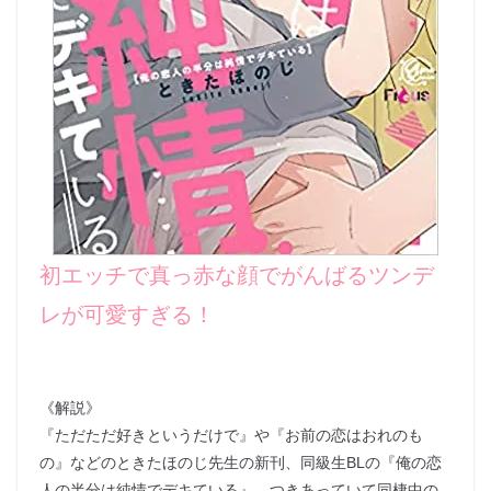
初エッチで真っ赤な顔でがんばるツンデ
レが可愛すぎる！
《解説》
『ただただ好きというだけで』や『お前の恋はおれのも
の』などのときたほのじ先生の新刊、同級生BLの『俺の恋
人の半分は純情でデキている』。つきあっていて同棲中の