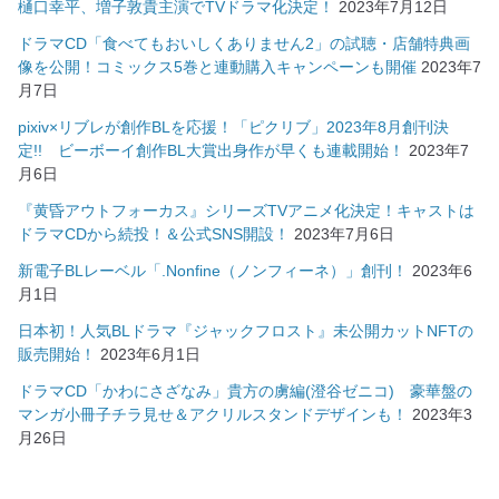
樋口幸平、増子敦貴主演でTVドラマ化決定！
2023年7月12日
ドラマCD「食べてもおいしくありません2」の試聴・店舗特典画
像を公開！コミックス5巻と連動購入キャンペーンも開催
2023年7
月7日
pixiv×リブレが創作BLを応援！「ピクリブ」2023年8月創刊決
定!! ビーボーイ創作BL大賞出身作が早くも連載開始！
2023年7
月6日
『黄昏アウトフォーカス』シリーズTVアニメ化決定！キャストは
ドラマCDから続投！＆公式SNS開設！
2023年7月6日
新電子BLレーベル「.Nonfine（ノンフィーネ）」創刊！
2023年6
月1日
日本初！人気BLドラマ『ジャックフロスト』未公開カットNFTの
販売開始！
2023年6月1日
ドラマCD「かわにさざなみ」貴方の虜編(澄谷ゼニコ) 豪華盤の
マンガ小冊子チラ見せ＆アクリルスタンドデザインも！
2023年3
月26日