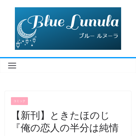
コ
ン
テ
ン
ツ
へ
ス
キ
ッ
プ
コミック
【新刊】ときたほのじ
『俺の恋人の半分は純情