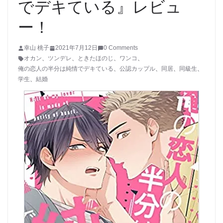
でデキている』レビュ
ー！
幸山 桃子
2021年7月12日
0 Comments
オカン
、
ツンデレ
、
ときたほのじ
、
ワンコ
、
俺の恋人の半分は純情でデキている
、
公認カップル
、
同居
、
同級生
、
学生
、
結婚