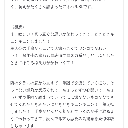
く、萌えがたくさん詰まったアオハルBLです。
《感想》
ま、眩しい！真っ直ぐな思いが伝わってきて、どきどきキ
ュンキュンしました！
主人公の千歳がピュアで人懐っこくてワンコでかわい
い！ 留年生の瀬乃も無表情で無気力系だけど、ふとした
ときにほころぶ笑顔がかわいくて！
隣のクラスの窓から見えて、筆談で交流していく彼ら。そ
っけない瀬乃が反応くれて、ちょっとずつ心開いて、ちょ
っとずつ距離が縮まっていって……懐かないネコがなでさ
せてくれたときみたいにどきどきキュンキュン！ 萌え転
げました！ 千歳がどんどん惹かれていくのが手に取るよ
うに伝わってきて、読んでる方も恋愛の高揚感を疑似体験
しちゃいます。