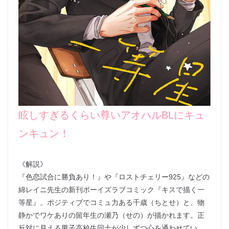
眩しすぎるくらい尊いアオハルBLにキュ
ンキュン！
《解説》
『色恋試合に勝負あり！』や『ロストチェリー925』などの
綿レイニ先生の新刊ボーイズラブコミック『キスで描く一
等星』。ポジティブでコミュ力ある千歳（ちとせ）と、物
静かでワケありの留年生の瀬乃（せの）が描かれます。正
反対に見える男子高校生同士が少しずつ心を通わせてい