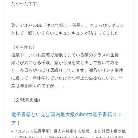
たかったです。
尊いアオハルBL『キスで描く一等星』。ちょっぴりギュン
として、眩しいくらいにキュンキュンが詰まってました！
《あらすじ》
授業中、いつも窓際で居眠りしている隣のクラスの生徒・
瀬乃が気になる千歳。窓から身を乗り出して覗いてみる
と、今日もやっぱり居眠りしています。瀬乃がリンチ事件
に遭って一年休学していたひとつ年上の生徒らしいと、千
歳は噂を聞くのですが……。
（文/牧島史佳）
電子書籍といえば国内最大級のhonto電子書籍スト
ア！
※〈コメント注意事項〉個人を特定する情報、また誹謗中傷や他