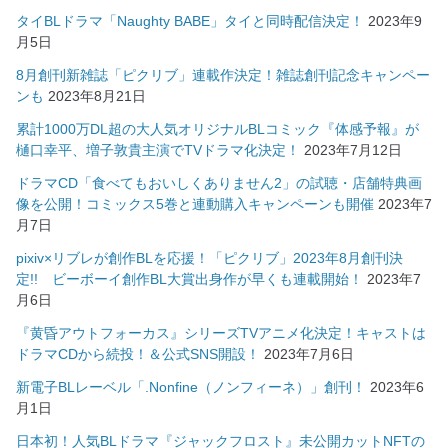
タイBLドラマ「Naughty BABE」タイと同時配信決定！
2023年9
月5日
8月創刊新雑誌「ピクリブ」連載作決定！雑誌創刊記念キャンペー
ンも
2023年8月21日
累計1000万DL超の大人気オリジナルBLコミック『体感予報』が
樋口幸平、増子敦貴主演でTVドラマ化決定！
2023年7月12日
ドラマCD「食べてもおいしくありません2」の試聴・店舗特典画
像を公開！コミックス5巻と連動購入キャンペーンも開催
2023年7
月7日
pixiv×リブレが創作BLを応援！「ピクリブ」2023年8月創刊決
定!! ビーボーイ創作BL大賞出身作が早くも連載開始！
2023年7
月6日
『黄昏アウトフォーカス』シリーズTVアニメ化決定！キャストは
ドラマCDから続投！＆公式SNS開設！
2023年7月6日
新電子BLレーベル「.Nonfine（ノンフィーネ）」創刊！
2023年6
月1日
日本初！人気BLドラマ『ジャックフロスト』未公開カットNFTの