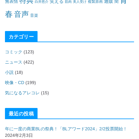
青
特典
笑える
通販
無表情
闇
白井悠介
筋肉
美人受け
複製原画
春
音声
音楽
カテゴリー
コミック
(123)
ニュース
(422)
小説
(18)
映像・CD
(199)
気になるアレコレ
(15)
最近の投稿
年に一度の商業BLの祭典！「BLアワード2024」2/2投票開始！
2024年2月3日