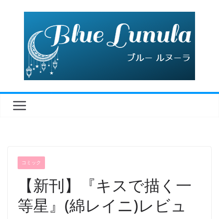
コ
ン
テ
ン
ツ
へ
ス
キ
ッ
プ
コミック
【新刊】『キスで描く一
等星』(綿レイニ)レビュ