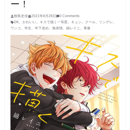
ー！
牧島史佳
2021年8月28日
0 Comments
DK
、
かわいい
、
キスで描く一等星
、
キュン
、
クール
、
ツンデレ
、
ワンコ
、
学生
、
年下攻め
、
無表情
、
綿レイニ
、
青春