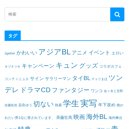
タグ
アジアBL
イベント
かわいい
アニメ
エロい
2gether
キュン
グッズ
キャンペーン
コラボカフェ
キヅナツキ
ツン
タイBL
サイン
サラリーマン
コンティニュエ
チェリまほ
デレ
ドラマCD
ファンタジー
ワンコ
佐々木と宮野
実写
学生
切ない
年下攻め
凪良ゆう
執着
佐藤拓也
抱か
海外BL
映画
斉藤壮馬
海外舞台
れたい男1位に脅されています。