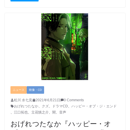
ニュース
映像・CD
松川 水七見
2021年6月21日
0 Comments
おげれつたなか
、
クズ
、
ドラマCD
、
ハッピー・オブ・ジ・エンド
、
江口拓也
、
立花慎之介
、
闇
、
音声
おげれつたなか『ハッピー・オ