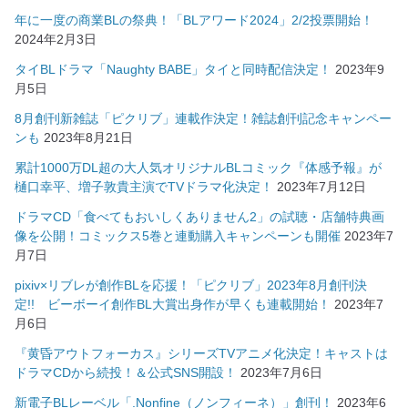
年に一度の商業BLの祭典！「BLアワード2024」2/2投票開始！
2024年2月3日
タイBLドラマ「Naughty BABE」タイと同時配信決定！
2023年9
月5日
8月創刊新雑誌「ピクリブ」連載作決定！雑誌創刊記念キャンペー
ンも
2023年8月21日
累計1000万DL超の大人気オリジナルBLコミック『体感予報』が
樋口幸平、増子敦貴主演でTVドラマ化決定！
2023年7月12日
ドラマCD「食べてもおいしくありません2」の試聴・店舗特典画
像を公開！コミックス5巻と連動購入キャンペーンも開催
2023年7
月7日
pixiv×リブレが創作BLを応援！「ピクリブ」2023年8月創刊決
定!! ビーボーイ創作BL大賞出身作が早くも連載開始！
2023年7
月6日
『黄昏アウトフォーカス』シリーズTVアニメ化決定！キャストは
ドラマCDから続投！＆公式SNS開設！
2023年7月6日
新電子BLレーベル「.Nonfine（ノンフィーネ）」創刊！
2023年6