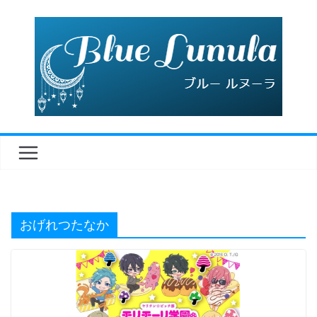
コ
ン
テ
ン
ツ
へ
ス
キ
ッ
プ
おげれつたなか