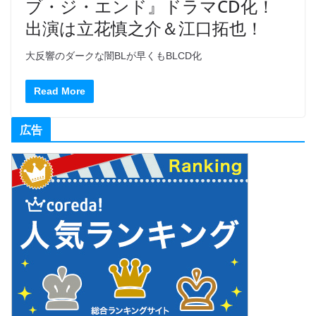
ブ・ジ・エンド』ドラマCD化！
出演は立花慎之介＆江口拓也！
大反響のダークな闇BLが早くもBLCD化
Read More
広告