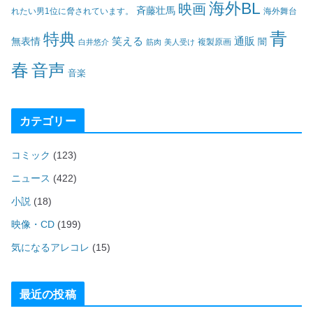
海外BL
映画
斉藤壮馬
海外舞台
れたい男1位に脅されています。
青
特典
笑える
通販
無表情
闇
白井悠介
筋肉
美人受け
複製原画
春
音声
音楽
カテゴリー
コミック
(123)
ニュース
(422)
小説
(18)
映像・CD
(199)
気になるアレコレ
(15)
最近の投稿