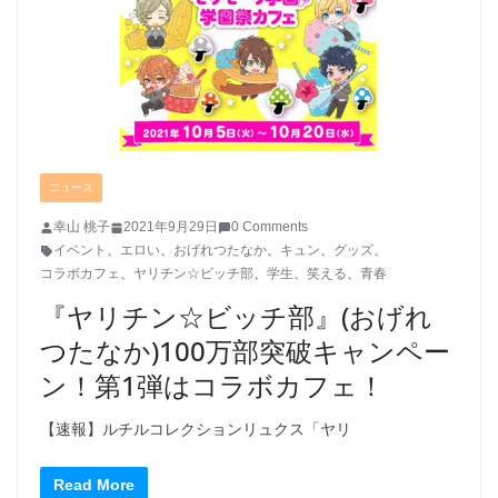
ニュース
幸山 桃子
2021年9月29日
0 Comments
イベント
、
エロい
、
おげれつたなか
、
キュン
、
グッズ
、
コラボカフェ
、
ヤリチン☆ビッチ部
、
学生
、
笑える
、
青春
『ヤリチン☆ビッチ部』(おげれ
つたなか)100万部突破キャンペー
ン！第1弾はコラボカフェ！
【速報】ルチルコレクションリュクス「ヤリ
Read More