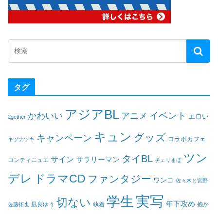
タグ
アジアBL
イベント
かわいい
アニメ
エロい
2gether
キュン
グッズ
キャンペーン
コラボカフェ
キヅナツキ
ツン
タイBL
サイン
サラリーマン
コンティニュエ
チェリまほ
デレ
ドラマCD
ファンタジー
ワンコ
佐々木と宮野
実写
学生
切ない
年下攻め
凪良ゆう
執着
佐藤拓也
抱か