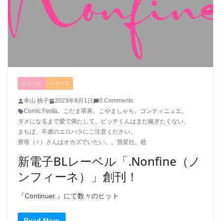
コミック
ニュース
幸山 桃子
2023年6月1日
0 Comments
Comic Festa
、
こだま翠果
、
こやましゃち
、
コンティニュエ
、
ダメになるまで愛で満たして
、
ビッチくんはまだ嫁ぎたくない
、
まちば
、
不慮のエロハラにご注意ください
、
寮母（♂）さんはオカズでいたい。
、
彗星社
、
稔
新電子BLレーベル「.Nonfine（ノ
ンフィーネ）」創刊！
『Continuer.』にて数々のヒット
Read More