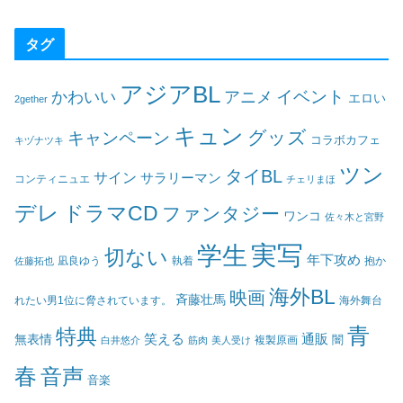
タグ
アジアBL
イベント
かわいい
アニメ
エロい
2gether
キュン
グッズ
キャンペーン
コラボカフェ
キヅナツキ
ツン
タイBL
サイン
サラリーマン
コンティニュエ
チェリまほ
デレ
ドラマCD
ファンタジー
ワンコ
佐々木と宮野
実写
学生
切ない
年下攻め
凪良ゆう
執着
佐藤拓也
抱か
海外BL
映画
斉藤壮馬
海外舞台
れたい男1位に脅されています。
青
特典
笑える
通販
無表情
闇
白井悠介
筋肉
美人受け
複製原画
春
音声
音楽