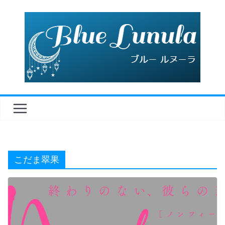
コ
ン
テ
ン
ツ
へ
ス
キ
ッ
プ
こだま翠果