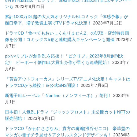
8月創刊新雑誌「ピクリブ」連載作決定！雑誌創刊記念キャンペー
ンも
2023年8月21日
累計1000万DL超の大人気オリジナルBLコミック『体感予報』が
樋口幸平、増子敦貴主演でTVドラマ化決定！
2023年7月12日
ドラマCD「食べてもおいしくありません2」の試聴・店舗特典画
像を公開！コミックス5巻と連動購入キャンペーンも開催
2023年7
月7日
pixiv×リブレが創作BLを応援！「ピクリブ」2023年8月創刊決
定!! ビーボーイ創作BL大賞出身作が早くも連載開始！
2023年7
月6日
『黄昏アウトフォーカス』シリーズTVアニメ化決定！キャストは
ドラマCDから続投！＆公式SNS開設！
2023年7月6日
新電子BLレーベル「.Nonfine（ノンフィーネ）」創刊！
2023年6
月1日
日本初！人気BLドラマ『ジャックフロスト』未公開カットNFTの
販売開始！
2023年6月1日
ドラマCD「かわにさざなみ」貴方の虜編(澄谷ゼニコ) 豪華盤の
マンガ小冊子チラ見せ＆アクリルスタンドデザインも！
2023年3