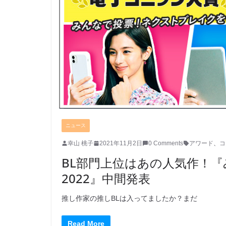
ニュース
幸山 桃子
2021年11月2日
0 Comments
アワード
、
コ
BL部門上位はあの人気作！
2022』中間発表
推し作家の推しBLは入ってましたか？まだ
Read More