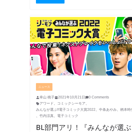
ニュース
幸山 桃子
2021年10月21日
0 Comments
アワード
、
コミックシーモア
、
みんなが選ぶ‼電子コミック大賞2022
、
中条あやみ
、
柄本時
、
竹内涼真
、
電子コミック
BL部門アリ！『みんなが選ぶ