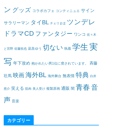
ン
グッズ
サイン
コラボカフェ
コンティニュエ
ツンデレ
タイBL
サラリーマン
チェリまほ
ドラマCD
ファンタジー
ワンコ
佐々木
実
学生
切ない
凪良ゆう
執着
と宮野
佐藤拓也
写
年下攻め
斉藤
抱かれたい男1位に脅されています。
海外BL
特典
映画
壮馬
無表情
海外舞台
白井
青春
音
笑える
通販
闇
悠介
筋肉
美人受け
複製原画
声
音楽
カテゴリー