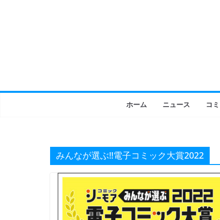
コ
ン
テ
ン
ツ
へ
ス
キ
ホーム
ニュース
コミ
ッ
プ
みんなが選ぶ‼電子コミック大賞2022