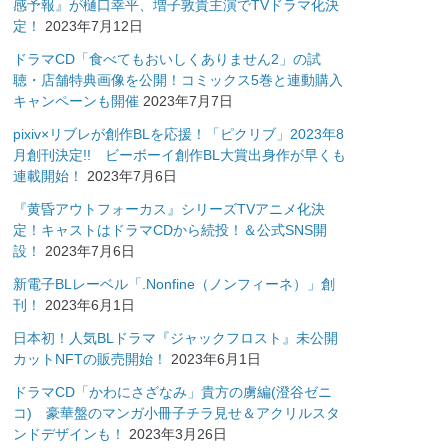
感予報』が樋口幸平、増子敦貴主演でTVドラマ化決
定！
2023年7月12日
ドラマCD「食べてもおいしくありません2」の試
聴・店舗特典画像を公開！コミックス5巻と連動購入
キャンペーンも開催
2023年7月7日
pixiv×リブレが創作BLを応援！「ピクリブ」2023年8
月創刊決定!! ビーボーイ創作BL大賞出身作が早くも
連載開始！
2023年7月6日
『黄昏アウトフォーカス』シリーズTVアニメ化決
定！キャストはドラマCDから続投！＆公式SNS開
設！
2023年7月6日
新電子BLレーベル「.Nonfine（ノンフィーネ）」創
刊！
2023年6月1日
日本初！人気BLドラマ『ジャックフロスト』未公開
カットNFTの販売開始！
2023年6月1日
ドラマCD「かわにさざなみ」貴方の虜編(澄谷ゼニ
コ) 豪華盤のマンガ小冊子チラ見せ＆アクリルスタ
ンドデザインも！
2023年3月26日