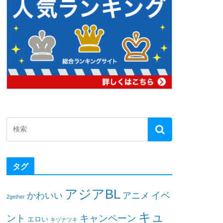
タグ
アジアBL
イベ
かわいい
アニメ
2gether
キュ
ント
キャンペーン
エロい
キヅナツキ