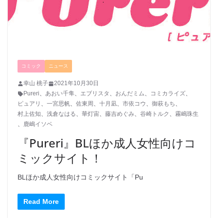
コミック
ニュース
幸山 桃子
2021年10月30日
Pureri
、
あおい千隼
、
エブリスタ
、
おんだミム
、
コミカライズ
、
ピュアリ
、
一宮思帆
、
佐東周
、
十月凪
、
市依コウ
、
御萩もち
、
村上佐知
、
浅倉なはる
、
華灯宙
、
藤吉めぐみ
、
谷崎トルク
、
霧嶋珠生
、
鹿嶋イソベ
『Pureri』BLほか成人女性向けコ
ミックサイト！
BLほか成人女性向けコミックサイト「Pu
Read More