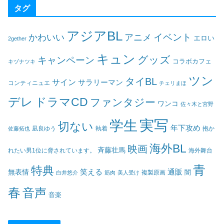
タグ
アジアBL
イベント
かわいい
アニメ
エロい
2gether
キュン
グッズ
キャンペーン
コラボカフェ
キヅナツキ
ツン
タイBL
サイン
サラリーマン
コンティニュエ
チェリまほ
デレ
ドラマCD
ファンタジー
ワンコ
佐々木と宮野
実写
学生
切ない
年下攻め
凪良ゆう
執着
佐藤拓也
抱か
海外BL
映画
斉藤壮馬
海外舞台
れたい男1位に脅されています。
青
特典
笑える
通販
無表情
闇
白井悠介
筋肉
美人受け
複製原画
春
音声
音楽