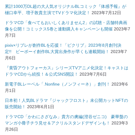
累計1000万DL超の大人気オリジナルBLコミック『体感予報』が
樋口幸平、増子敦貴主演でTVドラマ化決定！
2023年7月12日
ドラマCD「食べてもおいしくありません2」の試聴・店舗特典画
像を公開！コミックス5巻と連動購入キャンペーンも開催
2023年7
月7日
pixiv×リブレが創作BLを応援！「ピクリブ」2023年8月創刊決
定!! ビーボーイ創作BL大賞出身作が早くも連載開始！
2023年7
月6日
『黄昏アウトフォーカス』シリーズTVアニメ化決定！キャストは
ドラマCDから続投！＆公式SNS開設！
2023年7月6日
新電子BLレーベル「.Nonfine（ノンフィーネ）」創刊！
2023年6
月1日
日本初！人気BLドラマ『ジャックフロスト』未公開カットNFTの
販売開始！
2023年6月1日
ドラマCD「かわにさざなみ」貴方の虜編(澄谷ゼニコ) 豪華盤の
マンガ小冊子チラ見せ＆アクリルスタンドデザインも！
2023年3
月26日