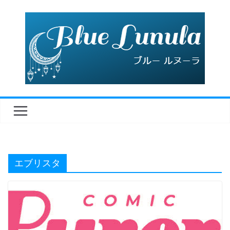
コ
ン
テ
ン
ツ
へ
ス
キ
ッ
プ
エブリスタ