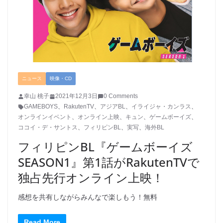
ニュース
映像・CD
幸山 桃子
2021年12月3日
0 Comments
GAMEBOYS
、
RakutenTV
、
アジアBL
、
イライジャ・カンラス
、
オンラインイベント
、
オンライン上映
、
キュン
、
ゲームボーイズ
、
ココイ・デ・サントス
、
フィリピンBL
、
実写
、
海外BL
フィリピンBL『ゲームボーイズ
SEASON1』第1話がRakutenTVで
独占先行オンライン上映！
感想を共有しながらみんなで楽しもう！無料
Read More