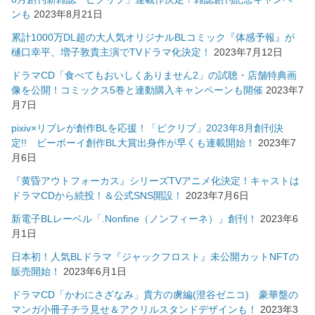
ンも
2023年8月21日
累計1000万DL超の大人気オリジナルBLコミック『体感予報』が
樋口幸平、増子敦貴主演でTVドラマ化決定！
2023年7月12日
ドラマCD「食べてもおいしくありません2」の試聴・店舗特典画
像を公開！コミックス5巻と連動購入キャンペーンも開催
2023年7
月7日
pixiv×リブレが創作BLを応援！「ピクリブ」2023年8月創刊決
定!! ビーボーイ創作BL大賞出身作が早くも連載開始！
2023年7
月6日
『黄昏アウトフォーカス』シリーズTVアニメ化決定！キャストは
ドラマCDから続投！＆公式SNS開設！
2023年7月6日
新電子BLレーベル「.Nonfine（ノンフィーネ）」創刊！
2023年6
月1日
日本初！人気BLドラマ『ジャックフロスト』未公開カットNFTの
販売開始！
2023年6月1日
ドラマCD「かわにさざなみ」貴方の虜編(澄谷ゼニコ) 豪華盤の
マンガ小冊子チラ見せ＆アクリルスタンドデザインも！
2023年3