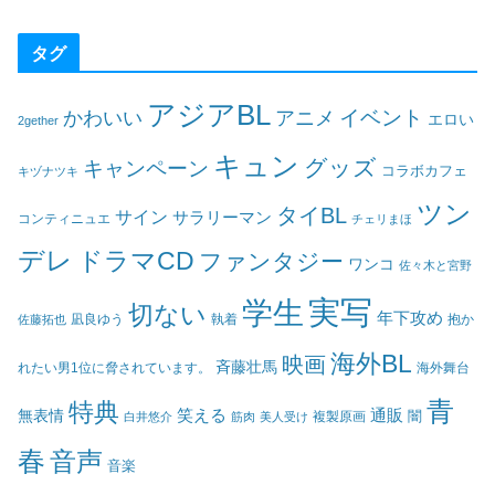
タグ
アジアBL
イベント
かわいい
アニメ
エロい
2gether
キュン
グッズ
キャンペーン
コラボカフェ
キヅナツキ
ツン
タイBL
サイン
サラリーマン
コンティニュエ
チェリまほ
デレ
ドラマCD
ファンタジー
ワンコ
佐々木と宮野
実写
学生
切ない
年下攻め
凪良ゆう
執着
佐藤拓也
抱か
海外BL
映画
斉藤壮馬
海外舞台
れたい男1位に脅されています。
青
特典
笑える
通販
無表情
闇
白井悠介
筋肉
美人受け
複製原画
春
音声
音楽