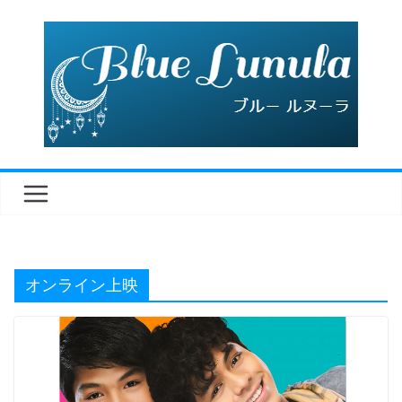
コ
ン
テ
ン
ツ
へ
ス
キ
ッ
プ
オンライン上映