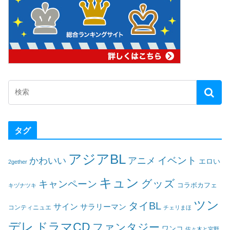
タグ
アジアBL
イベント
かわいい
アニメ
エロい
2gether
キュン
グッズ
キャンペーン
コラボカフェ
キヅナツキ
ツン
タイBL
サイン
サラリーマン
コンティニュエ
チェリまほ
デレ
ドラマCD
ファンタジー
ワンコ
佐々木と宮野