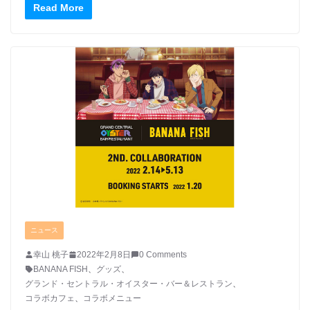
Read More
ニュース
幸山 桃子
2022年2月8日
0 Comments
BANANA FISH
、
グッズ
、
グランド・セントラル・オイスター・バー＆レストラン
、
コラボカフェ
、
コラボメニュー