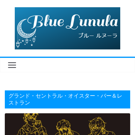
コ
ン
テ
ン
ツ
へ
ス
キ
ッ
プ
グランド・セントラル・オイスター・バー＆レ
ストラン