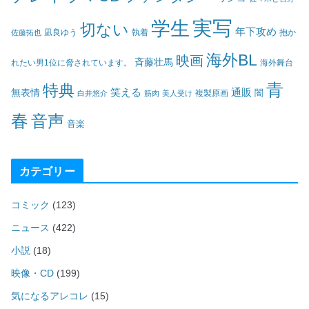
実写
学生
切ない
年下攻め
凪良ゆう
執着
佐藤拓也
抱か
海外BL
映画
斉藤壮馬
海外舞台
れたい男1位に脅されています。
青
特典
笑える
通販
無表情
闇
白井悠介
筋肉
美人受け
複製原画
春
音声
音楽
カテゴリー
コミック
(123)
ニュース
(422)
小説
(18)
映像・CD
(199)
気になるアレコレ
(15)