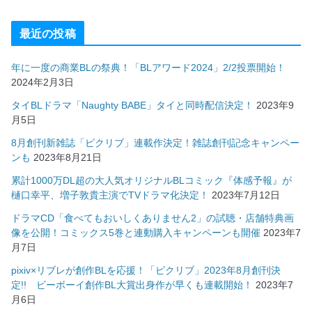
最近の投稿
年に一度の商業BLの祭典！「BLアワード2024」2/2投票開始！
2024年2月3日
タイBLドラマ「Naughty BABE」タイと同時配信決定！
2023年9
月5日
8月創刊新雑誌「ピクリブ」連載作決定！雑誌創刊記念キャンペー
ンも
2023年8月21日
累計1000万DL超の大人気オリジナルBLコミック『体感予報』が
樋口幸平、増子敦貴主演でTVドラマ化決定！
2023年7月12日
ドラマCD「食べてもおいしくありません2」の試聴・店舗特典画
像を公開！コミックス5巻と連動購入キャンペーンも開催
2023年7
月7日
pixiv×リブレが創作BLを応援！「ピクリブ」2023年8月創刊決
定!! ビーボーイ創作BL大賞出身作が早くも連載開始！
2023年7
月6日