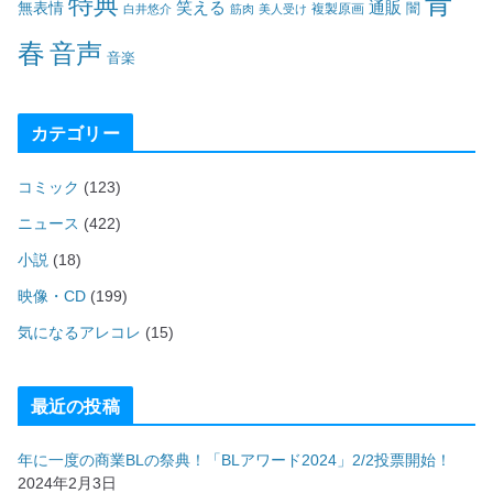
青
特典
笑える
通販
無表情
闇
白井悠介
筋肉
美人受け
複製原画
春
音声
音楽
カテゴリー
コミック
(123)
ニュース
(422)
小説
(18)
映像・CD
(199)
気になるアレコレ
(15)
最近の投稿
年に一度の商業BLの祭典！「BLアワード2024」2/2投票開始！
2024年2月3日