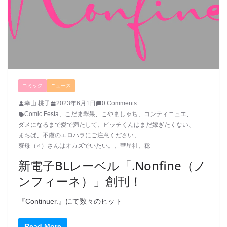
コミック
ニュース
幸山 桃子
2023年6月1日
0 Comments
Comic Festa
、
こだま翠果
、
こやましゃち
、
コンティニュエ
、
ダメになるまで愛で満たして
、
ビッチくんはまだ嫁ぎたくない
、
まちば
、
不慮のエロハラにご注意ください
、
寮母（♂）さんはオカズでいたい。
、
彗星社
、
稔
新電子BLレーベル「.Nonfine（ノ
ンフィーネ）」創刊！
『Continuer.』にて数々のヒット
Read More