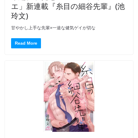
エ」新連載『糸目の細谷先輩』(池
玲文)
甘やかし上手な先輩×一途な健気ゲイが切な
Read More