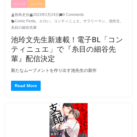
コミック
ニュース
牧島史佳
2023年2月24日
0 Comments
Comic Festa
、
エロい
、
コンティニュエ
、
サラリーマン
、
池玲文
、
糸目の細谷先輩
池玲文先生新連載！電子BL「コン
ティニュエ」で『糸目の細谷先
輩』配信決定
新たなムーブメントを作り出す池先生の新作
Read More