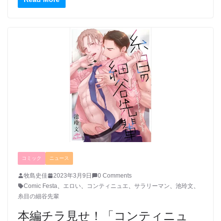
コミック
ニュース
牧島史佳
2023年3月9日
0 Comments
Comic Festa
、
エロい
、
コンティニュエ
、
サラリーマン
、
池玲文
、
糸目の細谷先輩
本編チラ見せ！「コンティニュ