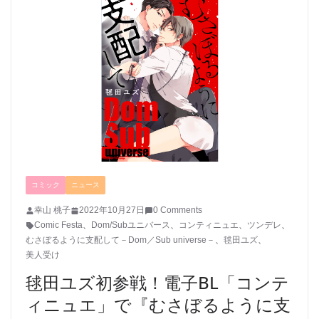
コミック
ニュース
幸山 桃子
2022年10月27日
0 Comments
Comic Festa
、
Dom/Subユニバース
、
コンティニュエ
、
ツンデレ
、
むさぼるように支配して－Dom／Sub universe－
、
毬田ユズ
、
美人受け
毬田ユズ初参戦！電子BL「コンテ
ィニュエ」で『むさぼるように支