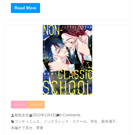
Read More
コミック
ニュース
牧島史佳
2022年2月4日
0 Comments
コンティニュエ
、
ノンクラシック・スクール
、
学生
、
新本浦子
、
本編チラ見せ
、
青春