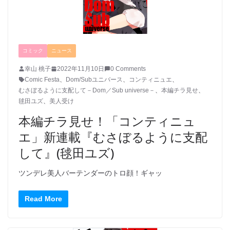
コミック
ニュース
幸山 桃子
2022年11月10日
0 Comments
Comic Festa
、
Dom/Subユニバース
、
コンティニュエ
、
むさぼるように支配して－Dom／Sub universe－
、
本編チラ見せ
、
毬田ユズ
、
美人受け
本編チラ見せ！「コンティニュ
エ」新連載『むさぼるように支配
して』(毬田ユズ)
ツンデレ美人バーテンダーのトロ顔！ギャッ
Read More