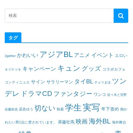
タグ
アジアBL
イベント
かわいい
アニメ
エロい
2gether
キュン
グッズ
キャンペーン
コラボカフェ
キヅナツキ
ツン
タイBL
サイン
サラリーマン
コンティニュエ
チェリまほ
デレ
ドラマCD
ファンタジー
ワンコ
佐々木と宮野
実写
学生
切ない
年下攻め
凪良ゆう
執着
佐藤拓也
抱か
海外BL
映画
斉藤壮馬
海外舞台
れたい男1位に脅されています。