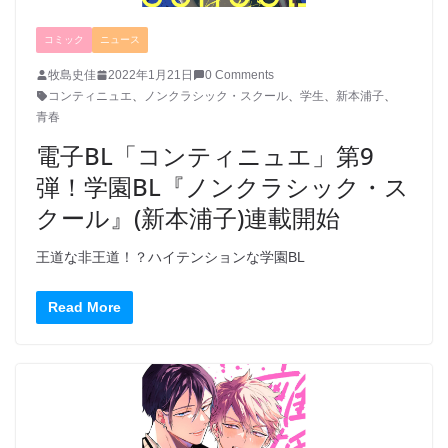
コミック
ニュース
牧島史佳
2022年1月21日
0 Comments
コンティニュエ
、
ノンクラシック・スクール
、
学生
、
新本浦子
、
青春
電子BL「コンティニュエ」第9
弾！学園BL『ノンクラシック・ス
クール』(新本浦子)連載開始
王道な非王道！？ハイテンションな学園BL
Read More