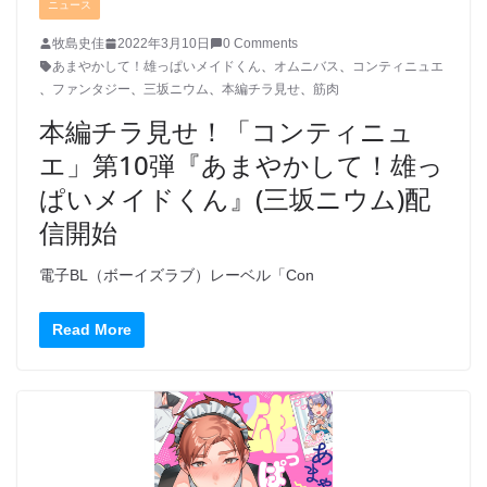
ニュース
牧島史佳
2022年3月10日
0 Comments
あまやかして！雄っぱいメイドくん
、
オムニバス
、
コンティニュエ
、
ファンタジー
、
三坂ニウム
、
本編チラ見せ
、
筋肉
本編チラ見せ！「コンティニュ
エ」第10弾『あまやかして！雄っ
ぱいメイドくん』(三坂ニウム)配
信開始
電子BL（ボーイズラブ）レーベル「Con
Read More