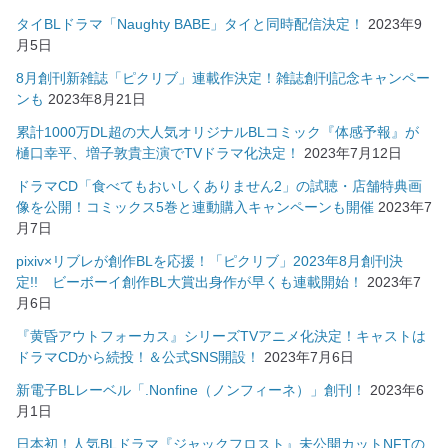
タイBLドラマ「Naughty BABE」タイと同時配信決定！
2023年9
月5日
8月創刊新雑誌「ピクリブ」連載作決定！雑誌創刊記念キャンペー
ンも
2023年8月21日
累計1000万DL超の大人気オリジナルBLコミック『体感予報』が
樋口幸平、増子敦貴主演でTVドラマ化決定！
2023年7月12日
ドラマCD「食べてもおいしくありません2」の試聴・店舗特典画
像を公開！コミックス5巻と連動購入キャンペーンも開催
2023年7
月7日
pixiv×リブレが創作BLを応援！「ピクリブ」2023年8月創刊決
定!! ビーボーイ創作BL大賞出身作が早くも連載開始！
2023年7
月6日
『黄昏アウトフォーカス』シリーズTVアニメ化決定！キャストは
ドラマCDから続投！＆公式SNS開設！
2023年7月6日
新電子BLレーベル「.Nonfine（ノンフィーネ）」創刊！
2023年6
月1日
日本初！人気BLドラマ『ジャックフロスト』未公開カットNFTの