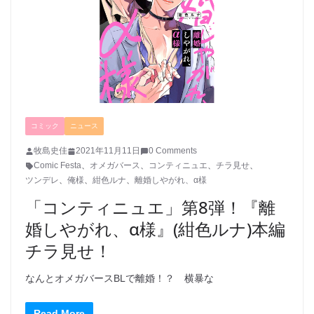
コミック
ニュース
牧島史佳
2021年11月11日
0 Comments
Comic Festa
、
オメガバース
、
コンティニュエ
、
チラ見せ
、
ツンデレ
、
俺様
、
紺色ルナ
、
離婚しやがれ、α様
「コンティニュエ」第8弾！『離
婚しやがれ、α様』(紺色ルナ)本編
チラ見せ！
なんとオメガバースBLで離婚！？ 横暴な
Read More