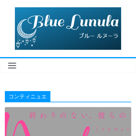
コ
ン
テ
ン
ツ
へ
ス
キ
ッ
プ
コンティニュエ