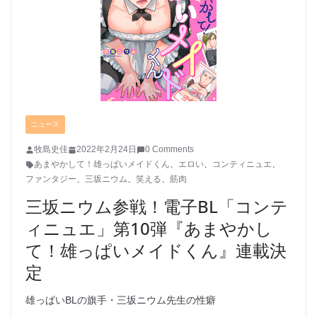
ニュース
牧島史佳
2022年2月24日
0 Comments
あまやかして！雄っぱいメイドくん
、
エロい
、
コンティニュエ
、
ファンタジー
、
三坂ニウム
、
笑える
、
筋肉
三坂ニウム参戦！電子BL「コンテ
ィニュエ」第10弾『あまやかし
て！雄っぱいメイドくん』連載決
定
雄っぱいBLの旗手・三坂ニウム先生の性癖