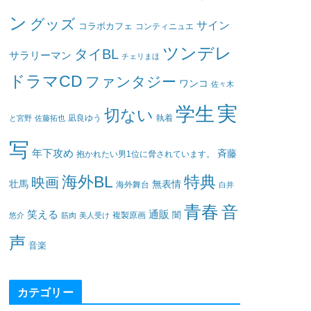
ン
グッズ
サイン
コラボカフェ
コンティニュエ
ツンデレ
タイBL
サラリーマン
チェリまほ
ドラマCD
ファンタジー
ワンコ
佐々木
実
学生
切ない
凪良ゆう
執着
と宮野
佐藤拓也
写
年下攻め
斉藤
抱かれたい男1位に脅されています。
海外BL
特典
映画
壮馬
無表情
海外舞台
白井
青春
音
笑える
通販
闇
悠介
筋肉
美人受け
複製原画
声
音楽
カテゴリー