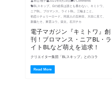
幸山 桃子
2021年9月19日
0 Comments
BLスキップ
、
Ωの総長は誰とも番わない
、
キミトワ
、
ニアBL
、
ブロマンス
、
ライトBL
、
三輪まこと
、
初恋☆チェリーロード
、
同居人の五杯目
、
大目に見て
、
新藤たそ
、
東雲ユウ
、
栄太
、
石川チカ
電子マガジン『キミトワ』創
刊！ブロマンス・ニアBL・ラ
イトBLなど萌えを追求！
クリエイター集団「BLスキップ」とのコラ
Read More