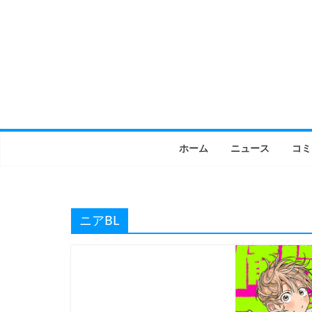
コ
ン
テ
ン
ツ
へ
ス
キ
ホーム
ニュース
コミ
ッ
プ
ニアBL