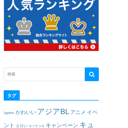
タグ
アジアBL
イベ
かわいい
アニメ
2gether
キュ
ント
キャンペーン
エロい
キヅナツキ