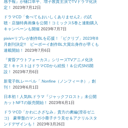
感予報』が樋口幸平、増子敦貴主演でTVドラマ化決
定！
2023年7月12日
ドラマCD「食べてもおいしくありません2」の試
聴・店舗特典画像を公開！コミックス5巻と連動購入
キャンペーンも開催
2023年7月7日
pixiv×リブレが創作BLを応援！「ピクリブ」2023年8
月創刊決定!! ビーボーイ創作BL大賞出身作が早くも
連載開始！
2023年7月6日
『黄昏アウトフォーカス』シリーズTVアニメ化決
定！キャストはドラマCDから続投！＆公式SNS開
設！
2023年7月6日
新電子BLレーベル「.Nonfine（ノンフィーネ）」創
刊！
2023年6月1日
日本初！人気BLドラマ『ジャックフロスト』未公開
カットNFTの販売開始！
2023年6月1日
ドラマCD「かわにさざなみ」貴方の虜編(澄谷ゼニ
コ) 豪華盤のマンガ小冊子チラ見せ＆アクリルスタ
ンドデザインも！
2023年3月26日