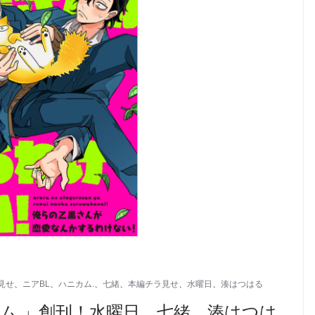
見せ
、
ニアBL
、
ハニカム.
、
七緒
、
本編チラ見せ
、
水曜日
、
湊はつはる
ム.」創刊！水曜日、七緒、湊はつは