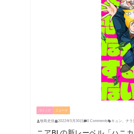
コミック
ニュース
牧島史佳
2022年5月30日
0 Comments
キュン
、
チラ
ニアBLの新レーベル「ハニカ