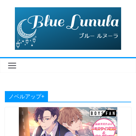
コ
ン
テ
ン
ツ
へ
ス
キ
ッ
プ
ノベルアップ+