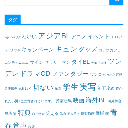
タグ
アジアBL
イベント
かわいい
アニメ
エロい
2gether
キュン
グッズ
キャンペーン
コラボカフェ
キヅナツキ
ツン
タイBL
サイン
サラリーマン
コンティニュエ
チェリまほ
デレ
ドラマCD
ファンタジー
ワンコ
佐々木と宮野
実写
学生
切ない
年下攻め
凪良ゆう
執着
佐藤拓也
抱か
海外BL
映画
斉藤壮馬
海外舞台
れたい男1位に脅されています。
青
特典
笑える
通販
無表情
闇
白井悠介
筋肉
美人受け
複製原画
春
音声
音楽