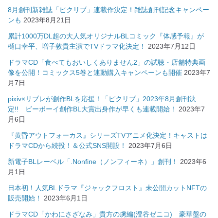
8月創刊新雑誌「ピクリブ」連載作決定！雑誌創刊記念キャンペー
ンも
2023年8月21日
累計1000万DL超の大人気オリジナルBLコミック『体感予報』が
樋口幸平、増子敦貴主演でTVドラマ化決定！
2023年7月12日
ドラマCD「食べてもおいしくありません2」の試聴・店舗特典画
像を公開！コミックス5巻と連動購入キャンペーンも開催
2023年7
月7日
pixiv×リブレが創作BLを応援！「ピクリブ」2023年8月創刊決
定!! ビーボーイ創作BL大賞出身作が早くも連載開始！
2023年7
月6日
『黄昏アウトフォーカス』シリーズTVアニメ化決定！キャストは
ドラマCDから続投！＆公式SNS開設！
2023年7月6日
新電子BLレーベル「.Nonfine（ノンフィーネ）」創刊！
2023年6
月1日
日本初！人気BLドラマ『ジャックフロスト』未公開カットNFTの
販売開始！
2023年6月1日
ドラマCD「かわにさざなみ」貴方の虜編(澄谷ゼニコ) 豪華盤の