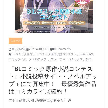
ニュース
金子ほの花
2021年10月16日
0 Comments
BLコミック原作
、
BLコミック原作小説コンテスト
、
BOYSFAN
、
コミカライズ
、
ノベルアップ+
、
フューチャーコミックス
、
創作
「BLコミック原作小説コンテス
ト」小説投稿サイト・ノベルアッ
プ＋にて募集中！ 最優秀賞作品
はコミカライズ確約！
アナタが書いたBLが漫画になるかも！ W