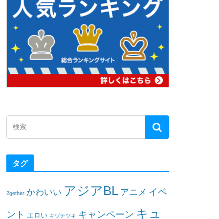
タグ
アジアBL
イベ
かわいい
アニメ
2gether
キュ
ント
キャンペーン
エロい
キヅナツキ