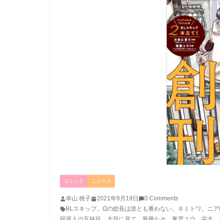
コミック
ニュース
幸山 桃子
2021年9月19日
0 Comments
BLスキップ
、
Ωの総長は誰とも番わない
、
キミトワ
、
ニア
同居人の五杯目
、
大目に見て
、
新藤たそ
、
東雲ユウ
、
栄太
、