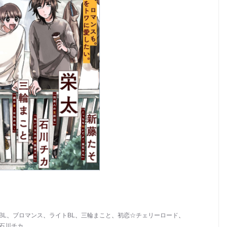
BL
、
ブロマンス
、
ライトBL
、
三輪まこと
、
初恋☆チェリーロード
、
石川チカ