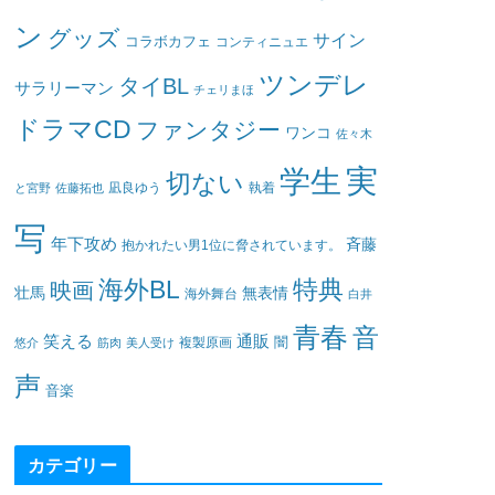
ン
グッズ
サイン
コラボカフェ
コンティニュエ
ツンデレ
タイBL
サラリーマン
チェリまほ
ドラマCD
ファンタジー
ワンコ
佐々木
実
学生
切ない
凪良ゆう
執着
と宮野
佐藤拓也
写
年下攻め
斉藤
抱かれたい男1位に脅されています。
海外BL
特典
映画
壮馬
無表情
海外舞台
白井
青春
音
笑える
通販
闇
悠介
筋肉
美人受け
複製原画
声
音楽
カテゴリー