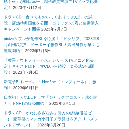
感予報』が樋口幸平、増子敦貴主演でTVドラマ化決
定！
2023年7月12日
ドラマCD「食べてもおいしくありません2」の試
聴・店舗特典画像を公開！コミックス5巻と連動購入
キャンペーンも開催
2023年7月7日
pixiv×リブレが創作BLを応援！「ピクリブ」2023年8
月創刊決定!! ビーボーイ創作BL大賞出身作が早くも
連載開始！
2023年7月6日
『黄昏アウトフォーカス』シリーズTVアニメ化決
定！キャストはドラマCDから続投！＆公式SNS開
設！
2023年7月6日
新電子BLレーベル「.Nonfine（ノンフィーネ）」創
刊！
2023年6月1日
日本初！人気BLドラマ『ジャックフロスト』未公開
カットNFTの販売開始！
2023年6月1日
ドラマCD「かわにさざなみ」貴方の虜編(澄谷ゼニ
コ) 豪華盤のマンガ小冊子チラ見せ＆アクリルスタ
ンドデザインも！
2023年3月26日