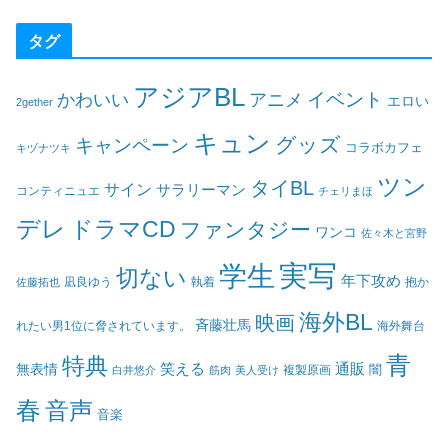
タグ
アジアBL
イベント
かわいい
アニメ
エロい
2gether
キュン
グッズ
キャンペーン
コラボカフェ
キヅナツキ
ツン
タイBL
サイン
サラリーマン
コンティニュエ
チェリまほ
デレ
ドラマCD
ファンタジー
ワンコ
佐々木と宮野
実写
学生
切ない
年下攻め
凪良ゆう
執着
佐藤拓也
抱か
海外BL
映画
斉藤壮馬
海外舞台
れたい男1位に脅されています。
青
特典
笑える
通販
無表情
闇
白井悠介
筋肉
美人受け
複製原画
春
音声
音楽