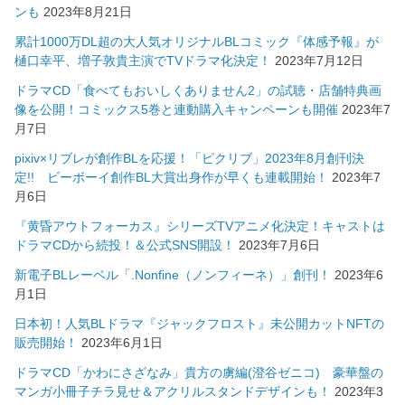
ンも
2023年8月21日
累計1000万DL超の大人気オリジナルBLコミック『体感予報』が
樋口幸平、増子敦貴主演でTVドラマ化決定！
2023年7月12日
ドラマCD「食べてもおいしくありません2」の試聴・店舗特典画
像を公開！コミックス5巻と連動購入キャンペーンも開催
2023年7
月7日
pixiv×リブレが創作BLを応援！「ピクリブ」2023年8月創刊決
定!! ビーボーイ創作BL大賞出身作が早くも連載開始！
2023年7
月6日
『黄昏アウトフォーカス』シリーズTVアニメ化決定！キャストは
ドラマCDから続投！＆公式SNS開設！
2023年7月6日
新電子BLレーベル「.Nonfine（ノンフィーネ）」創刊！
2023年6
月1日
日本初！人気BLドラマ『ジャックフロスト』未公開カットNFTの
販売開始！
2023年6月1日
ドラマCD「かわにさざなみ」貴方の虜編(澄谷ゼニコ) 豪華盤の
マンガ小冊子チラ見せ＆アクリルスタンドデザインも！
2023年3