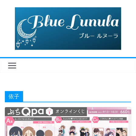
コ
ン
テ
ン
ツ
へ
ス
キ
ッ
プ
依子