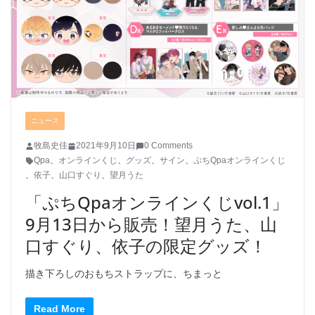
ニュース
牧島史佳
2021年9月10日
0 Comments
Qpa
、
オンラインくじ
、
グッズ
、
サイン
、
ぷちQpaオンラインくじ
、
依子
、
山口すぐり
、
望月うた
「ぷちQpaオンラインくじvol.1」
9月13日から販売！望月うた、山
口すぐり、依子の限定グッズ！
描き下ろしのおもちストラップに、ちまっと
Read More