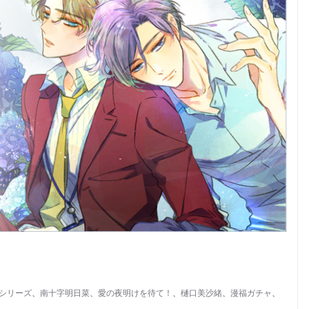
シリーズ
、
南十字明日菜
、
愛の夜明けを待て！
、
樋口美沙緒
、
漫福ガチャ
、