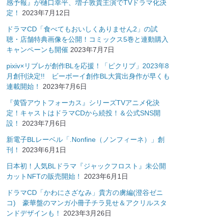
感予報』が樋口幸平、増子敦貴主演でTVドラマ化決
定！
2023年7月12日
ドラマCD「食べてもおいしくありません2」の試
聴・店舗特典画像を公開！コミックス5巻と連動購入
キャンペーンも開催
2023年7月7日
pixiv×リブレが創作BLを応援！「ピクリブ」2023年8
月創刊決定!! ビーボーイ創作BL大賞出身作が早くも
連載開始！
2023年7月6日
『黄昏アウトフォーカス』シリーズTVアニメ化決
定！キャストはドラマCDから続投！＆公式SNS開
設！
2023年7月6日
新電子BLレーベル「.Nonfine（ノンフィーネ）」創
刊！
2023年6月1日
日本初！人気BLドラマ『ジャックフロスト』未公開
カットNFTの販売開始！
2023年6月1日
ドラマCD「かわにさざなみ」貴方の虜編(澄谷ゼニ
コ) 豪華盤のマンガ小冊子チラ見せ＆アクリルスタ
ンドデザインも！
2023年3月26日