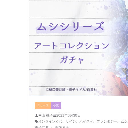
ニュース
小説
幸山 桃子
2021年6月30日
オンラインくじ
、
サイン
、
ハイスぺ
、
ファンタジー
、
ムシ
街子マドカ
、
複製原画