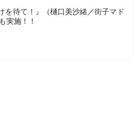
けを待て！』（樋口美沙緒／街子マド
じも実施！！