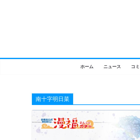
コ
ン
テ
ン
ツ
へ
ス
キ
ホーム
ニュース
コミ
ッ
プ
南十字明日菜