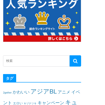
タグ
アジアBL
イベ
かわいい
アニメ
2gether
キュ
ント
キャンペーン
エロい
キヅナツキ