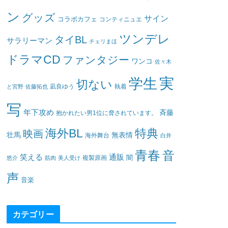
ン
グッズ
サイン
コラボカフェ
コンティニュエ
ツンデレ
タイBL
サラリーマン
チェリまほ
ドラマCD
ファンタジー
ワンコ
佐々木
実
学生
切ない
凪良ゆう
執着
と宮野
佐藤拓也
写
年下攻め
斉藤
抱かれたい男1位に脅されています。
海外BL
特典
映画
壮馬
無表情
海外舞台
白井
青春
音
笑える
通販
闇
悠介
筋肉
美人受け
複製原画
声
音楽
カテゴリー