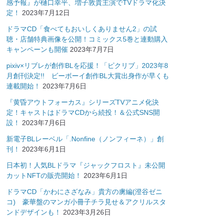
感予報』が樋口幸平、増子敦貴主演でTVドラマ化決
定！
2023年7月12日
ドラマCD「食べてもおいしくありません2」の試
聴・店舗特典画像を公開！コミックス5巻と連動購入
キャンペーンも開催
2023年7月7日
pixiv×リブレが創作BLを応援！「ピクリブ」2023年8
月創刊決定!! ビーボーイ創作BL大賞出身作が早くも
連載開始！
2023年7月6日
『黄昏アウトフォーカス』シリーズTVアニメ化決
定！キャストはドラマCDから続投！＆公式SNS開
設！
2023年7月6日
新電子BLレーベル「.Nonfine（ノンフィーネ）」創
刊！
2023年6月1日
日本初！人気BLドラマ『ジャックフロスト』未公開
カットNFTの販売開始！
2023年6月1日
ドラマCD「かわにさざなみ」貴方の虜編(澄谷ゼニ
コ) 豪華盤のマンガ小冊子チラ見せ＆アクリルスタ
ンドデザインも！
2023年3月26日