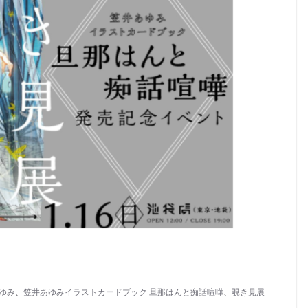
ゆみ
、
笠井あゆみイラストカードブック 旦那はんと痴話喧嘩
、
覗き見展