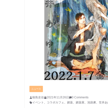
ニュース
牧島史佳
2021年11月26日
0 Comments
イベント
、
コラボカフェ
、
媚薬
、
媚薬展
、
池袋虜
、
笠井あ