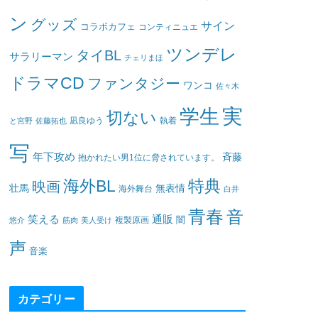
ン
グッズ
サイン
コラボカフェ
コンティニュエ
ツンデレ
タイBL
サラリーマン
チェリまほ
ドラマCD
ファンタジー
ワンコ
佐々木
実
学生
切ない
凪良ゆう
執着
と宮野
佐藤拓也
写
年下攻め
斉藤
抱かれたい男1位に脅されています。
海外BL
特典
映画
壮馬
無表情
海外舞台
白井
青春
音
笑える
通販
闇
悠介
筋肉
美人受け
複製原画
声
音楽
カテゴリー