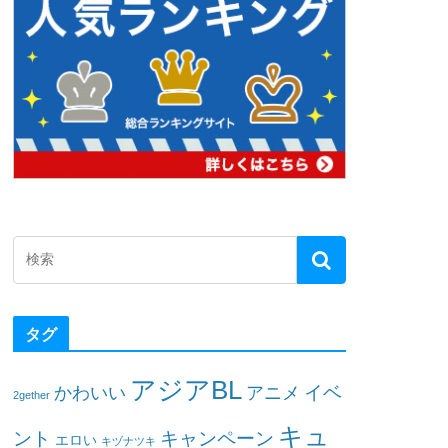
タグ
アジアBL
イベ
かわいい
アニメ
2gether
キュ
ント
キャンペーン
エロい
キヅナツキ