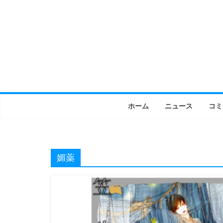
コ
ン
テ
ン
ツ
へ
ス
キ
ホーム
ニュース
コミ
ッ
プ
媚薬