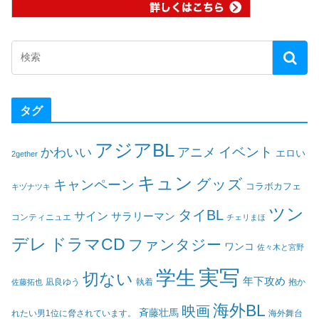
タグ
アジアBL
イベント
かわいい
アニメ
エロい
2gether
キュン
グッズ
キャンペーン
コラボカフェ
キヅナツキ
ツン
タイBL
サイン
サラリーマン
コンティニュエ
チェリまほ
デレ
ドラマCD
ファンタジー
ワンコ
佐々木と宮野
実写
学生
切ない
年下攻め
凪良ゆう
執着
佐藤拓也
抱か
海外BL
映画
斉藤壮馬
海外舞台
れたい男1位に脅されています。