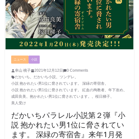
ニュース
小説
幸山 桃子
2021年12月12日
0 Comments
だかいち
、
だかいち小説
、
ツンデレ
、
小説 抱かれたい男1位に脅されています。 深緑の寄宿舎
、
小説 抱かれたい男1位に脅されています。 紅血の殉教者
、
年下攻め
、
成田良美
、
抱かれたい男1位に脅されています。
、
桜日梯子
、
美人受け
だかいちパラレル小説第２弾『小
説 抱かれたい男1位に脅されてい
ます。 深緑の寄宿舎』来年1月発