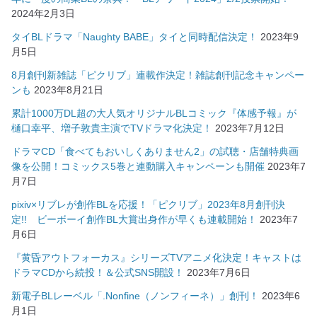
2024年2月3日
タイBLドラマ「Naughty BABE」タイと同時配信決定！
2023年9
月5日
8月創刊新雑誌「ピクリブ」連載作決定！雑誌創刊記念キャンペー
ンも
2023年8月21日
累計1000万DL超の大人気オリジナルBLコミック『体感予報』が
樋口幸平、増子敦貴主演でTVドラマ化決定！
2023年7月12日
ドラマCD「食べてもおいしくありません2」の試聴・店舗特典画
像を公開！コミックス5巻と連動購入キャンペーンも開催
2023年7
月7日
pixiv×リブレが創作BLを応援！「ピクリブ」2023年8月創刊決
定!! ビーボーイ創作BL大賞出身作が早くも連載開始！
2023年7
月6日
『黄昏アウトフォーカス』シリーズTVアニメ化決定！キャストは
ドラマCDから続投！＆公式SNS開設！
2023年7月6日
新電子BLレーベル「.Nonfine（ノンフィーネ）」創刊！
2023年6
月1日