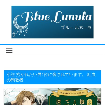
コ
ン
テ
ン
ツ
へ
ス
キ
ッ
プ
小説 抱かれたい男1位に脅されています。 紅血
の殉教者