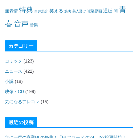
青
特典
笑える
通販
無表情
闇
白井悠介
筋肉
美人受け
複製原画
春
音声
音楽
カテゴリー
コミック
(123)
ニュース
(422)
小説
(18)
映像・CD
(199)
気になるアレコレ
(15)
最近の投稿
年に一度の商業BLの祭典！「BLアワード2024」2/2投票開始！