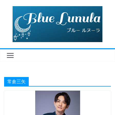
コ
ン
テ
ン
ツ
へ
ス
キ
ッ
プ
常倉三矢