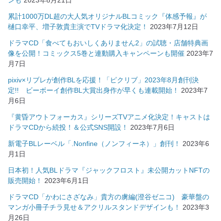
ンも
2023年8月21日
累計1000万DL超の大人気オリジナルBLコミック『体感予報』が
樋口幸平、増子敦貴主演でTVドラマ化決定！
2023年7月12日
ドラマCD「食べてもおいしくありません2」の試聴・店舗特典画
像を公開！コミックス5巻と連動購入キャンペーンも開催
2023年7
月7日
pixiv×リブレが創作BLを応援！「ピクリブ」2023年8月創刊決
定!! ビーボーイ創作BL大賞出身作が早くも連載開始！
2023年7
月6日
『黄昏アウトフォーカス』シリーズTVアニメ化決定！キャストは
ドラマCDから続投！＆公式SNS開設！
2023年7月6日
新電子BLレーベル「.Nonfine（ノンフィーネ）」創刊！
2023年6
月1日
日本初！人気BLドラマ『ジャックフロスト』未公開カットNFTの
販売開始！
2023年6月1日
ドラマCD「かわにさざなみ」貴方の虜編(澄谷ゼニコ) 豪華盤の
マンガ小冊子チラ見せ＆アクリルスタンドデザインも！
2023年3
月26日