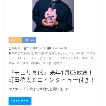
ニュース
映像・CD
幸山 桃子
2021年12月11日
0 Comments
30歳まで童貞だと魔法使いになれるらしい
、
CS
、
Life 線上の僕ら
、
インタビュー
、
チェリまほ
、
ホームドラマチャンネル
、
常倉三矢
、
楽駆
、
町田啓太
、
白洲迅
、
豊田悠
、
赤楚衛二
『チェリまほ』来年1月CS放送！
町田啓太ミニインタビュー付き！
大人気BL『30歳まで童貞だと魔法使いに
Read More