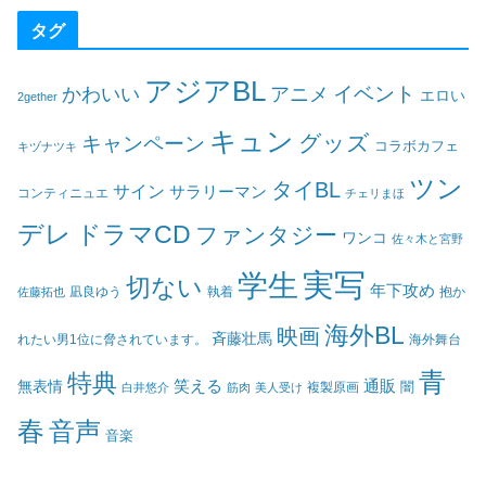
タグ
アジアBL
イベント
かわいい
アニメ
エロい
2gether
キュン
グッズ
キャンペーン
コラボカフェ
キヅナツキ
ツン
タイBL
サイン
サラリーマン
コンティニュエ
チェリまほ
デレ
ドラマCD
ファンタジー
ワンコ
佐々木と宮野
実写
学生
切ない
年下攻め
凪良ゆう
執着
佐藤拓也
抱か
海外BL
映画
斉藤壮馬
海外舞台
れたい男1位に脅されています。
青
特典
笑える
通販
無表情
闇
白井悠介
筋肉
美人受け
複製原画
春
音声
音楽