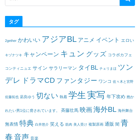
タグ
アジアBL
イベント
かわいい
アニメ
エロい
2gether
キュン
グッズ
キャンペーン
コラボカフェ
キヅナツキ
ツン
タイBL
サイン
サラリーマン
コンティニュエ
チェリまほ
デレ
ドラマCD
ファンタジー
ワンコ
佐々木と宮野
実写
学生
切ない
年下攻め
凪良ゆう
執着
佐藤拓也
抱か
海外BL
映画
斉藤壮馬
海外舞台
れたい男1位に脅されています。
青
特典
笑える
通販
無表情
闇
白井悠介
筋肉
美人受け
複製原画
春
音声
音楽