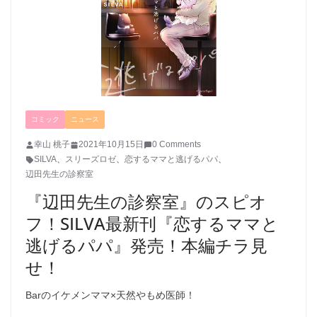
コミック
ニュース
幸山 桃子
2021年10月15日
0 Comments
SILVA
、
スリーズロゼ
、
恋するママと逃げるパパ
、
辺田先生の診察室
『辺田先生の診察室』のスピオ
フ！SILVA最新刊『恋するママと
逃げるパパ』発売！本編チラ見
せ！
Barのイケメンママ×天然やもめ医師！