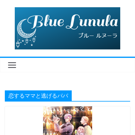
コ
ン
テ
ン
ツ
へ
ス
キ
ッ
プ
恋するママと逃げるパパ