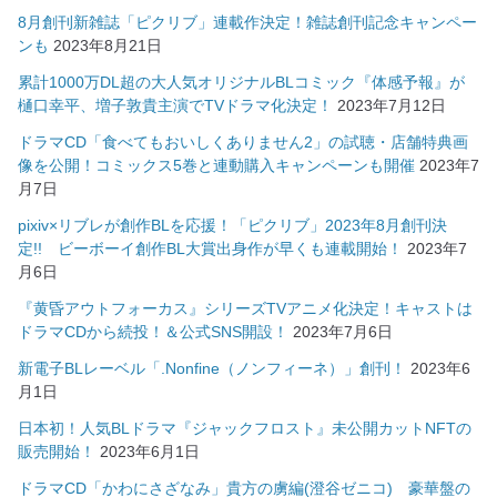
8月創刊新雑誌「ピクリブ」連載作決定！雑誌創刊記念キャンペー
ンも
2023年8月21日
累計1000万DL超の大人気オリジナルBLコミック『体感予報』が
樋口幸平、増子敦貴主演でTVドラマ化決定！
2023年7月12日
ドラマCD「食べてもおいしくありません2」の試聴・店舗特典画
像を公開！コミックス5巻と連動購入キャンペーンも開催
2023年7
月7日
pixiv×リブレが創作BLを応援！「ピクリブ」2023年8月創刊決
定!! ビーボーイ創作BL大賞出身作が早くも連載開始！
2023年7
月6日
『黄昏アウトフォーカス』シリーズTVアニメ化決定！キャストは
ドラマCDから続投！＆公式SNS開設！
2023年7月6日
新電子BLレーベル「.Nonfine（ノンフィーネ）」創刊！
2023年6
月1日
日本初！人気BLドラマ『ジャックフロスト』未公開カットNFTの
販売開始！
2023年6月1日
ドラマCD「かわにさざなみ」貴方の虜編(澄谷ゼニコ) 豪華盤の