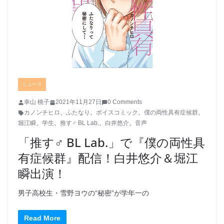
ニュース
幸山 桃子
2021年11月27日
0 Comments
カノンチヒロ
、
ふたなり
、
ボイスコミック
、
僕の両性具有症候群
、
堀江瞬
、
学生
、
推す♂ BL Lab.
、
白井悠介
、
音声
「推す♂ BL Lab.」で『僕の両性具
有症候群』配信！白井悠介＆堀江
瞬出演！
男子高校生・雪野ヨウの“秘密”が学年一の
Read More