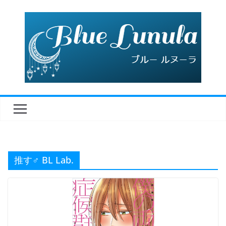
コ
ン
テ
ン
ツ
へ
ス
キ
ッ
プ
推す♂ BL Lab.