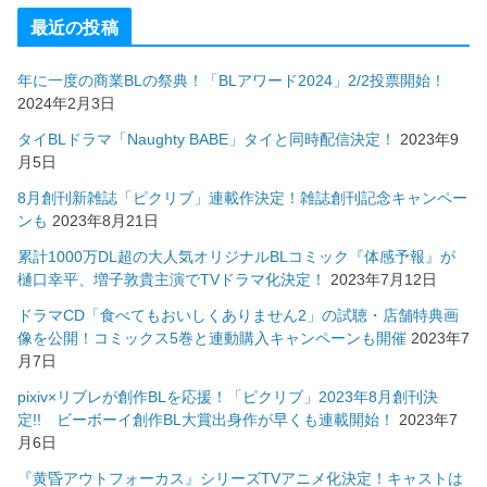
最近の投稿
年に一度の商業BLの祭典！「BLアワード2024」2/2投票開始！
2024年2月3日
タイBLドラマ「Naughty BABE」タイと同時配信決定！
2023年9
月5日
8月創刊新雑誌「ピクリブ」連載作決定！雑誌創刊記念キャンペー
ンも
2023年8月21日
累計1000万DL超の大人気オリジナルBLコミック『体感予報』が
樋口幸平、増子敦貴主演でTVドラマ化決定！
2023年7月12日
ドラマCD「食べてもおいしくありません2」の試聴・店舗特典画
像を公開！コミックス5巻と連動購入キャンペーンも開催
2023年7
月7日
pixiv×リブレが創作BLを応援！「ピクリブ」2023年8月創刊決
定!! ビーボーイ創作BL大賞出身作が早くも連載開始！
2023年7
月6日
『黄昏アウトフォーカス』シリーズTVアニメ化決定！キャストは