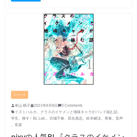
ニュース
幸山 桃子
2021年8月8日
0 Comments
イズミハルカ
、
クラスのイケメンと地味キャラがバンド組む話
、
学生
、
推す♂ BL Lab.
、
沢城千春
、
田丸篤志
、
鈴木崚汰
、
青春
、
音声
、
音楽
pixvの人気BL『クラスのイケメン