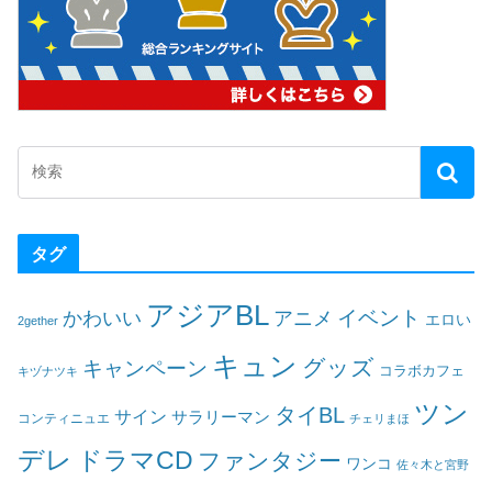
タグ
アジアBL
イベント
かわいい
アニメ
エロい
2gether
キュン
グッズ
キャンペーン
コラボカフェ
キヅナツキ
ツン
タイBL
サイン
サラリーマン
コンティニュエ
チェリまほ
デレ
ドラマCD
ファンタジー
ワンコ
佐々木と宮野