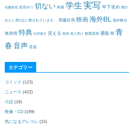
実写
学生
切ない
年下攻め
凪良ゆう
執着
佐藤拓也
抱か
海外BL
映画
斉藤壮馬
海外舞台
れたい男1位に脅されています。
青
特典
笑える
通販
無表情
闇
白井悠介
筋肉
美人受け
複製原画
春
音声
音楽
カテゴリー
コミック
(123)
ニュース
(422)
小説
(18)
映像・CD
(199)
気になるアレコレ
(15)