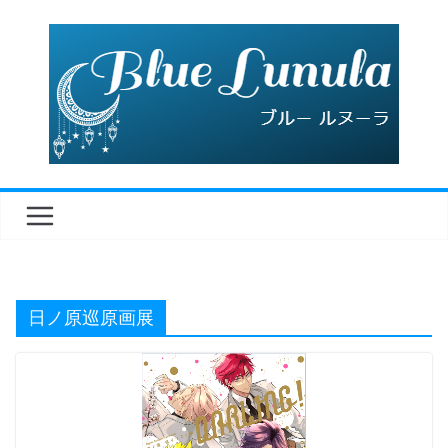
コ
ン
テ
ン
ツ
へ
ス
キ
ッ
プ
日ノ原巡原画展