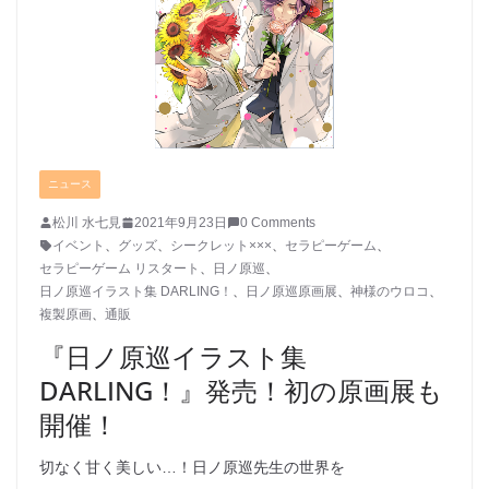
ニュース
松川 水七見
2021年9月23日
0 Comments
イベント
、
グッズ
、
シークレット×××
、
セラピーゲーム
、
セラピーゲーム リスタート
、
日ノ原巡
、
日ノ原巡イラスト集 DARLING！
、
日ノ原巡原画展
、
神様のウロコ
、
複製原画
、
通販
『日ノ原巡イラスト集
DARLING！』発売！初の原画展も
開催！
切なく甘く美しい…！日ノ原巡先生の世界を