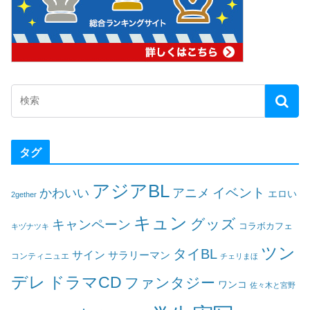
タグ
アジアBL
イベント
かわいい
アニメ
エロい
2gether
キュン
グッズ
キャンペーン
コラボカフェ
キヅナツキ
ツン
タイBL
サイン
サラリーマン
コンティニュエ
チェリまほ
デレ
ドラマCD
ファンタジー
ワンコ
佐々木と宮野