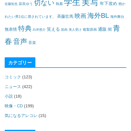
実写
学生
切ない
年下攻め
凪良ゆう
執着
佐藤拓也
抱か
海外BL
映画
斉藤壮馬
海外舞台
れたい男1位に脅されています。
青
特典
笑える
通販
無表情
闇
白井悠介
筋肉
美人受け
複製原画
春
音声
音楽
カテゴリー
コミック
(123)
ニュース
(422)
小説
(18)
映像・CD
(199)
気になるアレコレ
(15)