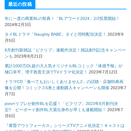
最近の投稿
年に一度の商業BLの祭典！「BLアワード2024」2/2投票開始！
2024年2月3日
タイBLドラマ「Naughty BABE」タイと同時配信決定！
2023年9
月5日
8月創刊新雑誌「ピクリブ」連載作決定！雑誌創刊記念キャンペー
ンも
2023年8月21日
累計1000万DL超の大人気オリジナルBLコミック『体感予報』が
樋口幸平、増子敦貴主演でTVドラマ化決定！
2023年7月12日
ドラマCD「食べてもおいしくありません2」の試聴・店舗特典画
像を公開！コミックス5巻と連動購入キャンペーンも開催
2023年7
月7日
pixiv×リブレが創作BLを応援！「ピクリブ」2023年8月創刊決
定!! ビーボーイ創作BL大賞出身作が早くも連載開始！
2023年7
月6日
『黄昏アウトフォーカス』シリーズTVアニメ化決定！キャストは