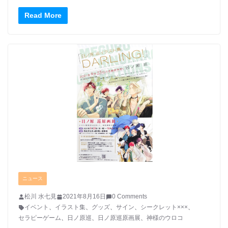
Read More
ニュース
松川 水七見
2021年8月16日
0 Comments
イベント
、
イラスト集
、
グッズ
、
サイン
、
シークレット×××
、
セラピーゲーム
、
日ノ原巡
、
日ノ原巡原画展
、
神様のウロコ