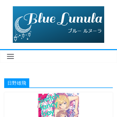
コ
ン
テ
ン
ツ
へ
ス
キ
ッ
プ
日野雄飛