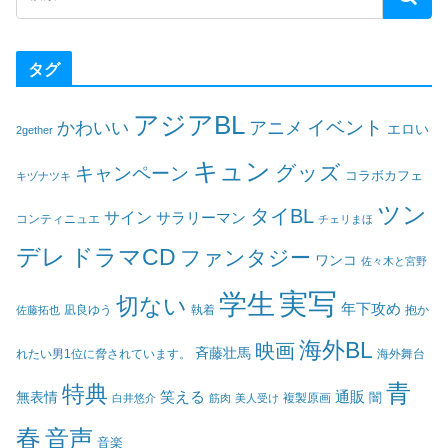
タグ
アジアBL
イベント
かわいい
アニメ
エロい
2gether
キュン
グッズ
キャンペーン
コラボカフェ
キヅナツキ
ツン
タイBL
サイン
サラリーマン
コンティニュエ
チェリまほ
デレ
ドラマCD
ファンタジー
ワンコ
佐々木と宮野
実写
学生
切ない
年下攻め
凪良ゆう
執着
佐藤拓也
抱か
海外BL
映画
斉藤壮馬
海外舞台
れたい男1位に脅されています。
青
特典
笑える
通販
無表情
闇
白井悠介
筋肉
美人受け
複製原画
春
音声
音楽