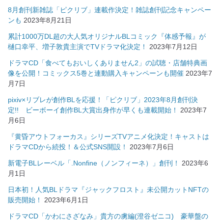
8月創刊新雑誌「ピクリブ」連載作決定！雑誌創刊記念キャンペー
ンも
2023年8月21日
累計1000万DL超の大人気オリジナルBLコミック『体感予報』が
樋口幸平、増子敦貴主演でTVドラマ化決定！
2023年7月12日
ドラマCD「食べてもおいしくありません2」の試聴・店舗特典画
像を公開！コミックス5巻と連動購入キャンペーンも開催
2023年7
月7日
pixiv×リブレが創作BLを応援！「ピクリブ」2023年8月創刊決
定!! ビーボーイ創作BL大賞出身作が早くも連載開始！
2023年7
月6日
『黄昏アウトフォーカス』シリーズTVアニメ化決定！キャストは
ドラマCDから続投！＆公式SNS開設！
2023年7月6日
新電子BLレーベル「.Nonfine（ノンフィーネ）」創刊！
2023年6
月1日
日本初！人気BLドラマ『ジャックフロスト』未公開カットNFTの
販売開始！
2023年6月1日
ドラマCD「かわにさざなみ」貴方の虜編(澄谷ゼニコ) 豪華盤の