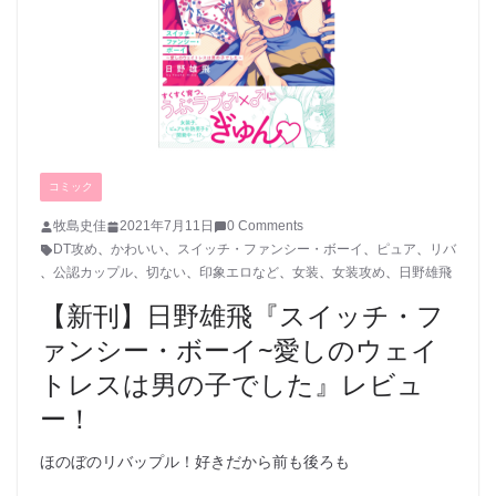
コミック
牧島史佳
2021年7月11日
0 Comments
DT攻め
、
かわいい
、
スイッチ・ファンシー・ボーイ
、
ピュア
、
リバ
、
公認カップル
、
切ない
、
印象エロなど
、
女装
、
女装攻め
、
日野雄飛
【新刊】日野雄飛『スイッチ・フ
ァンシー・ボーイ~愛しのウェイ
トレスは男の子でした』レビュ
ー！
ほのぼのリバップル！好きだから前も後ろも