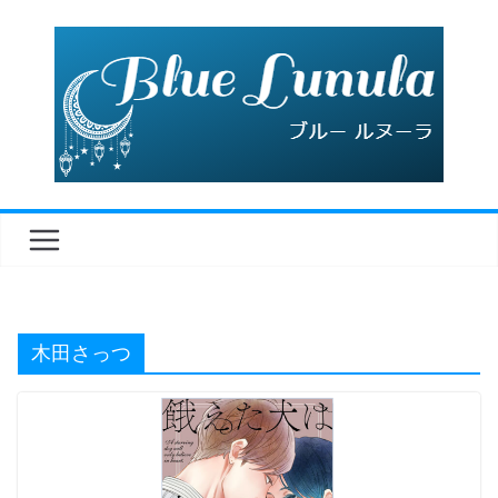
コ
ン
テ
ン
ツ
へ
ス
キ
ッ
プ
木田さっつ