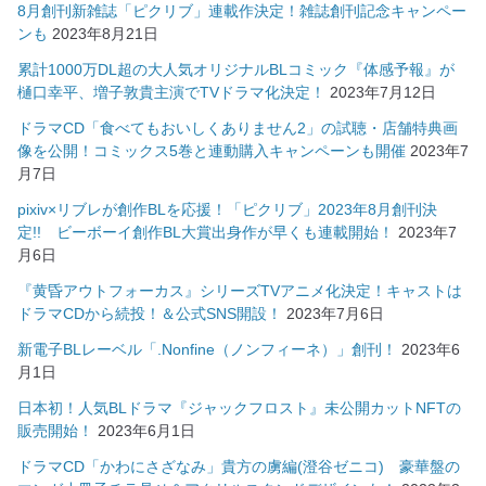
8月創刊新雑誌「ピクリブ」連載作決定！雑誌創刊記念キャンペー
ンも
2023年8月21日
累計1000万DL超の大人気オリジナルBLコミック『体感予報』が
樋口幸平、増子敦貴主演でTVドラマ化決定！
2023年7月12日
ドラマCD「食べてもおいしくありません2」の試聴・店舗特典画
像を公開！コミックス5巻と連動購入キャンペーンも開催
2023年7
月7日
pixiv×リブレが創作BLを応援！「ピクリブ」2023年8月創刊決
定!! ビーボーイ創作BL大賞出身作が早くも連載開始！
2023年7
月6日
『黄昏アウトフォーカス』シリーズTVアニメ化決定！キャストは
ドラマCDから続投！＆公式SNS開設！
2023年7月6日
新電子BLレーベル「.Nonfine（ノンフィーネ）」創刊！
2023年6
月1日
日本初！人気BLドラマ『ジャックフロスト』未公開カットNFTの
販売開始！
2023年6月1日
ドラマCD「かわにさざなみ」貴方の虜編(澄谷ゼニコ) 豪華盤の