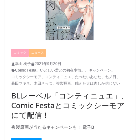
コミック
ニュース
幸山 桃子
2021年9月20日
Comic Festa
、
いとしい君との初夜事情。
、
キャンペーン
、
コミックシーモア
、
コンティニュエ
、
たべたいあなた
、
七ノ日
、
暮田マキネ
、
木田さっつ
、
複製原画
、
餓えた犬は肉しか信じない
BLレーベル「コンティニュエ」、
Comic Festaとコミックシーモア
にて配信！
複製原画が当たるキャンペーンも！ 電子B