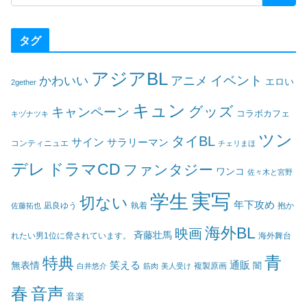
タグ
アジアBL
イベント
かわいい
アニメ
エロい
2gether
キュン
グッズ
キャンペーン
コラボカフェ
キヅナツキ
ツン
タイBL
サイン
サラリーマン
コンティニュエ
チェリまほ
デレ
ドラマCD
ファンタジー
ワンコ
佐々木と宮野
実写
学生
切ない
年下攻め
凪良ゆう
執着
佐藤拓也
抱か
海外BL
映画
斉藤壮馬
海外舞台
れたい男1位に脅されています。
青
特典
笑える
通販
無表情
闇
白井悠介
筋肉
美人受け
複製原画
春
音声
音楽