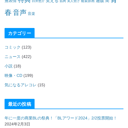
笑える
通販
無表情
闇
白井悠介
筋肉
美人受け
複製原画
春
音声
音楽
カテゴリー
コミック
(123)
ニュース
(422)
小説
(18)
映像・CD
(199)
気になるアレコレ
(15)
最近の投稿
年に一度の商業BLの祭典！「BLアワード2024」2/2投票開始！
2024年2月3日