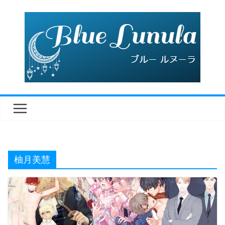
コ
ン
テ
ン
ツ
へ
ス
キ
ッ
プ
柚月美慧