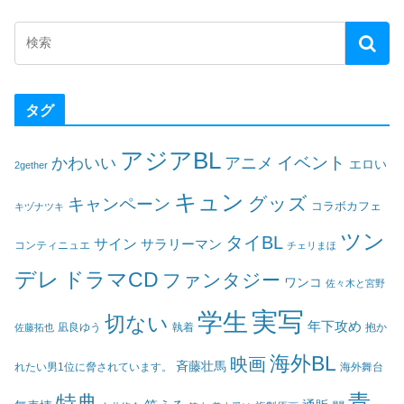
タグ
アジアBL
イベント
かわいい
アニメ
エロい
2gether
キュン
グッズ
キャンペーン
コラボカフェ
キヅナツキ
ツン
タイBL
サイン
サラリーマン
コンティニュエ
チェリまほ
デレ
ドラマCD
ファンタジー
ワンコ
佐々木と宮野
実写
学生
切ない
年下攻め
凪良ゆう
執着
佐藤拓也
抱か
海外BL
映画
斉藤壮馬
海外舞台
れたい男1位に脅されています。
青
特典