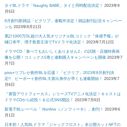
タイBLドラマ「Naughty BABE」タイと同時配信決定！
2023年9
月5日
8月創刊新雑誌「ピクリブ」連載作決定！雑誌創刊記念キャンペー
ンも
2023年8月21日
累計1000万DL超の大人気オリジナルBLコミック『体感予報』が
樋口幸平、増子敦貴主演でTVドラマ化決定！
2023年7月12日
ドラマCD「食べてもおいしくありません2」の試聴・店舗特典画
像を公開！コミックス5巻と連動購入キャンペーンも開催
2023年7
月7日
pixiv×リブレが創作BLを応援！「ピクリブ」2023年8月創刊決
定!! ビーボーイ創作BL大賞出身作が早くも連載開始！
2023年7
月6日
『黄昏アウトフォーカス』シリーズTVアニメ化決定！キャストは
ドラマCDから続投！＆公式SNS開設！
2023年7月6日
新電子BLレーベル「.Nonfine（ノンフィーネ）」創刊！
2023年6
月1日
日本初！人気BLドラマ『ジャックフロスト』未公開カットNFTの