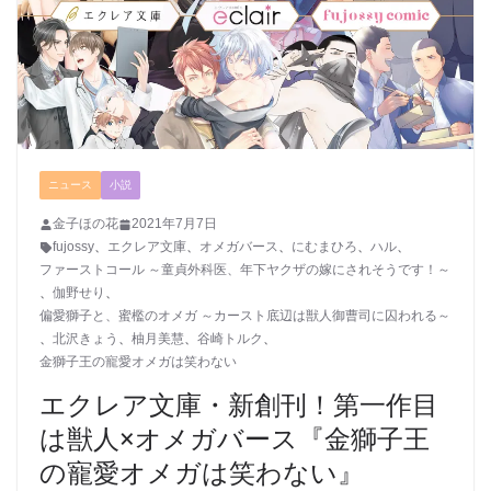
ニュース
小説
金子ほの花
2021年7月7日
fujossy
、
エクレア文庫
、
オメガバース
、
にむまひろ
、
ハル
、
ファーストコール ～童貞外科医、年下ヤクザの嫁にされそうです！～
、
伽野せり
、
偏愛獅子と、蜜檻のオメガ ～カースト底辺は獣人御曹司に囚われる～
、
北沢きょう
、
柚月美慧
、
谷崎トルク
、
金獅子王の寵愛オメガは笑わない
エクレア文庫・新創刊！第一作目
は獣人×オメガバース『金獅子王
の寵愛オメガは笑わない』