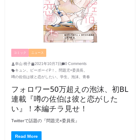
コミック
ニュース
幸山 桃子
2021年10月7日
0 Comments
キュン
、
ビーボーイP！
、
問題児×委員長
、
噂の佐伯は彼と恋がしたい
、
学生
、
泡沫
、
青春
フォロワー50万超えの泡沫、初BL
連載『噂の佐伯は彼と恋がした
い』！本編チラ見せ！
Twitterで話題の『問題児×委員長』
Read More