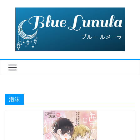
コ
ン
テ
ン
ツ
へ
ス
キ
ッ
プ
泡沫