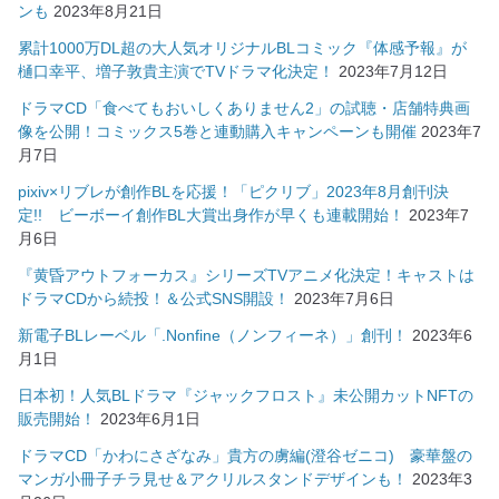
ンも
2023年8月21日
累計1000万DL超の大人気オリジナルBLコミック『体感予報』が
樋口幸平、増子敦貴主演でTVドラマ化決定！
2023年7月12日
ドラマCD「食べてもおいしくありません2」の試聴・店舗特典画
像を公開！コミックス5巻と連動購入キャンペーンも開催
2023年7
月7日
pixiv×リブレが創作BLを応援！「ピクリブ」2023年8月創刊決
定!! ビーボーイ創作BL大賞出身作が早くも連載開始！
2023年7
月6日
『黄昏アウトフォーカス』シリーズTVアニメ化決定！キャストは
ドラマCDから続投！＆公式SNS開設！
2023年7月6日
新電子BLレーベル「.Nonfine（ノンフィーネ）」創刊！
2023年6
月1日
日本初！人気BLドラマ『ジャックフロスト』未公開カットNFTの
販売開始！
2023年6月1日
ドラマCD「かわにさざなみ」貴方の虜編(澄谷ゼニコ) 豪華盤の
マンガ小冊子チラ見せ＆アクリルスタンドデザインも！
2023年3