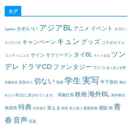
タグ
アジアBL
イベント
かわいい
アニメ
エロい
2gether
キュン
グッズ
キャンペーン
コラボカフェ
キヅナツキ
ツン
タイBL
サイン
サラリーマン
コンティニュエ
チェリまほ
デレ
ドラマCD
ファンタジー
ワンコ
佐々木と宮野
実写
学生
切ない
年下攻め
凪良ゆう
執着
佐藤拓也
抱か
海外BL
映画
斉藤壮馬
海外舞台
れたい男1位に脅されています。
青
特典
笑える
通販
無表情
闇
白井悠介
筋肉
美人受け
複製原画
春
音声
音楽