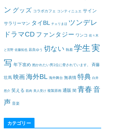
ン
グッズ
サイン
コラボカフェ
コンティニュエ
ツンデレ
タイBL
サラリーマン
チェリまほ
ドラマCD
ファンタジー
ワンコ
佐々木
実
学生
切ない
凪良ゆう
執着
と宮野
佐藤拓也
写
年下攻め
斉藤
抱かれたい男1位に脅されています。
海外BL
特典
映画
壮馬
無表情
海外舞台
白井
青春
音
笑える
通販
闇
悠介
筋肉
美人受け
複製原画
声
音楽
カテゴリー