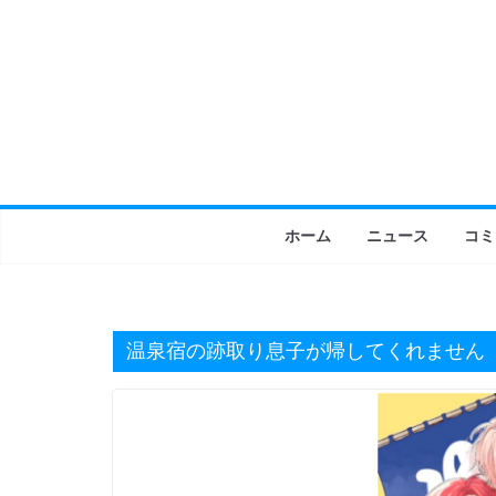
コ
ン
テ
ン
ツ
へ
ス
キ
ホーム
ニュース
コミ
ッ
プ
温泉宿の跡取り息子が帰してくれません