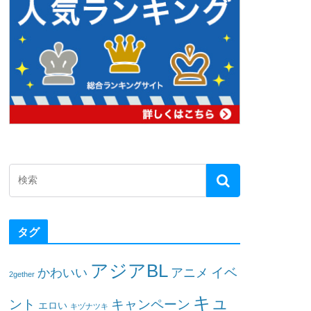
タグ
アジアBL
イベ
かわいい
アニメ
2gether
キュ
ント
キャンペーン
エロい
キヅナツキ