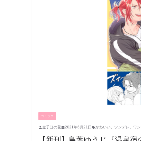
コミック
金子ほの花
2021年6月21日
かわいい
、
ツンデレ
、
ワン
【新刊】鳥葉ゆうじ『温泉宿