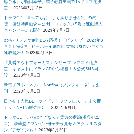
感予報』が樋口幸平、増子敦貴主演でTVドラマ化決
定！
2023年7月12日
ドラマCD「食べてもおいしくありません2」の試
聴・店舗特典画像を公開！コミックス5巻と連動購入
キャンペーンも開催
2023年7月7日
pixiv×リブレが創作BLを応援！「ピクリブ」2023年8
月創刊決定!! ビーボーイ創作BL大賞出身作が早くも
連載開始！
2023年7月6日
『黄昏アウトフォーカス』シリーズTVアニメ化決
定！キャストはドラマCDから続投！＆公式SNS開
設！
2023年7月6日
新電子BLレーベル「.Nonfine（ノンフィーネ）」創
刊！
2023年6月1日
日本初！人気BLドラマ『ジャックフロスト』未公開
カットNFTの販売開始！
2023年6月1日
ドラマCD「かわにさざなみ」貴方の虜編(澄谷ゼニ
コ) 豪華盤のマンガ小冊子チラ見せ＆アクリルスタ
ンドデザインも！
2023年3月26日