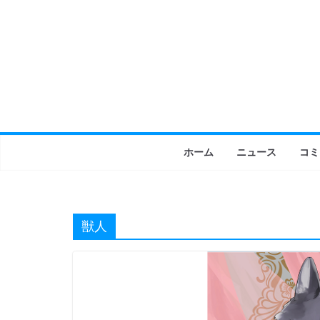
コ
ン
テ
ン
ツ
へ
ス
キ
ホーム
ニュース
コミ
ッ
プ
獣人