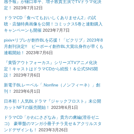
感予報』が樋口幸平、増子敦貴主演でTVドラマ化決
定！
2023年7月12日
ドラマCD「食べてもおいしくありません2」の試
聴・店舗特典画像を公開！コミックス5巻と連動購入
キャンペーンも開催
2023年7月7日
pixiv×リブレが創作BLを応援！「ピクリブ」2023年8
月創刊決定!! ビーボーイ創作BL大賞出身作が早くも
連載開始！
2023年7月6日
『黄昏アウトフォーカス』シリーズTVアニメ化決
定！キャストはドラマCDから続投！＆公式SNS開
設！
2023年7月6日
新電子BLレーベル「.Nonfine（ノンフィーネ）」創
刊！
2023年6月1日
日本初！人気BLドラマ『ジャックフロスト』未公開
カットNFTの販売開始！
2023年6月1日
ドラマCD「かわにさざなみ」貴方の虜編(澄谷ゼニ
コ) 豪華盤のマンガ小冊子チラ見せ＆アクリルスタ
ンドデザインも！
2023年3月26日