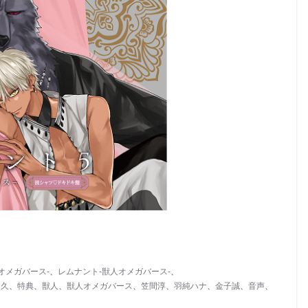
オメガバース-
、
レムナント-獣人オメガバース-
、
慶久
、
特典
、
獣人
、
獣人オメガバース
、
笠間淳
、
羽純ハナ
、
金子誠
、
音声
、