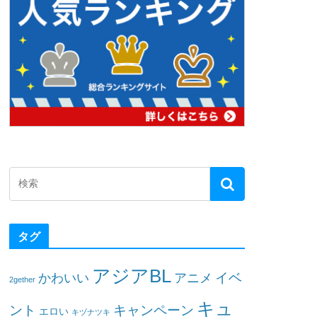
タグ
アジアBL
イベ
かわいい
アニメ
2gether
キュ
ント
キャンペーン
エロい
キヅナツキ