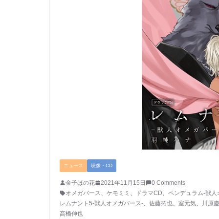
ニュース
映像・CD
金子ほの花
2021年11月15日
0 Comments
オメガバース
、
ケモミミ
、
ドラマCD
、
ペンデュラム-獣人
レムナント5-獣人オメガバース-
、
佐藤拓也
、
室元気
、
川原
高橋伸也