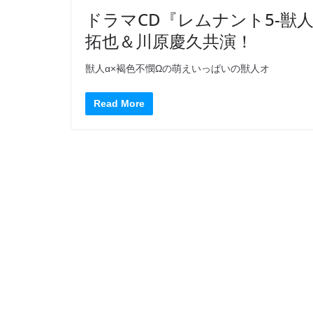
ドラマCD『レムナント5-獣
拓也＆川原慶久共演！
獣人α×褐色不憫Ωの萌えいっぱいの獣人オ
Read More