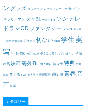
ン
グッズ
サイン
コラボカフェ
コンティニュエ
ツンデレ
タイBL
サラリーマン
チェリまほ
ドラマCD
ファンタジー
ワンコ
佐々木
実
学生
切ない
凪良ゆう
執着
と宮野
佐藤拓也
写
年下攻め
斉藤
抱かれたい男1位に脅されています。
海外BL
特典
映画
壮馬
無表情
海外舞台
白井
青春
音
笑える
通販
闇
悠介
筋肉
美人受け
複製原画
声
音楽
カテゴリー