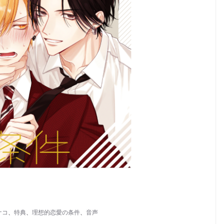
ナコ
、
特典
、
理想的恋愛の条件
、
音声