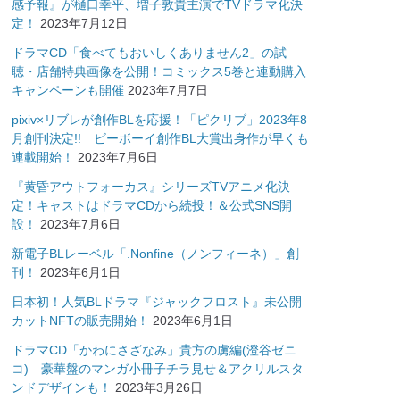
感予報』が樋口幸平、増子敦貴主演でTVドラマ化決
定！
2023年7月12日
ドラマCD「食べてもおいしくありません2」の試
聴・店舗特典画像を公開！コミックス5巻と連動購入
キャンペーンも開催
2023年7月7日
pixiv×リブレが創作BLを応援！「ピクリブ」2023年8
月創刊決定!! ビーボーイ創作BL大賞出身作が早くも
連載開始！
2023年7月6日
『黄昏アウトフォーカス』シリーズTVアニメ化決
定！キャストはドラマCDから続投！＆公式SNS開
設！
2023年7月6日
新電子BLレーベル「.Nonfine（ノンフィーネ）」創
刊！
2023年6月1日
日本初！人気BLドラマ『ジャックフロスト』未公開
カットNFTの販売開始！
2023年6月1日
ドラマCD「かわにさざなみ」貴方の虜編(澄谷ゼニ
コ) 豪華盤のマンガ小冊子チラ見せ＆アクリルスタ
ンドデザインも！
2023年3月26日