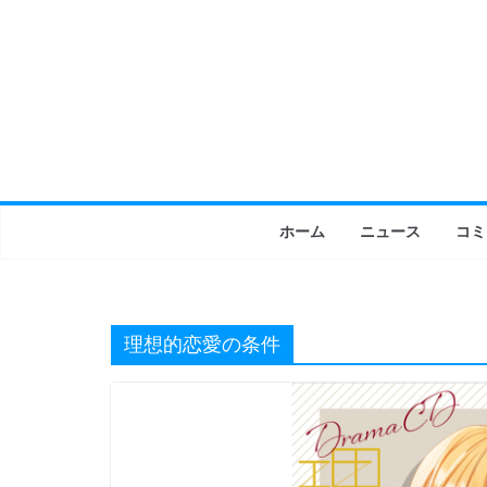
コ
ン
テ
ン
ツ
へ
ス
キ
ホーム
ニュース
コミ
ッ
プ
理想的恋愛の条件