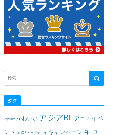
タグ
アジアBL
イベ
かわいい
アニメ
2gether
キュ
ント
キャンペーン
エロい
キヅナツキ