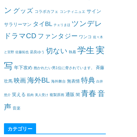
ン
グッズ
サイン
コラボカフェ
コンティニュエ
ツンデレ
タイBL
サラリーマン
チェリまほ
ドラマCD
ファンタジー
ワンコ
佐々木
実
学生
切ない
凪良ゆう
執着
と宮野
佐藤拓也
写
年下攻め
斉藤
抱かれたい男1位に脅されています。
海外BL
特典
映画
壮馬
無表情
海外舞台
白井
青春
音
笑える
通販
闇
悠介
筋肉
美人受け
複製原画
声
音楽
カテゴリー