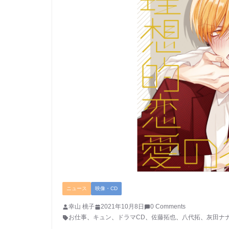
ニュース
映像・CD
幸山 桃子
2021年10月8日
0 Comments
お仕事
、
キュン
、
ドラマCD
、
佐藤拓也
、
八代拓
、
灰田ナ