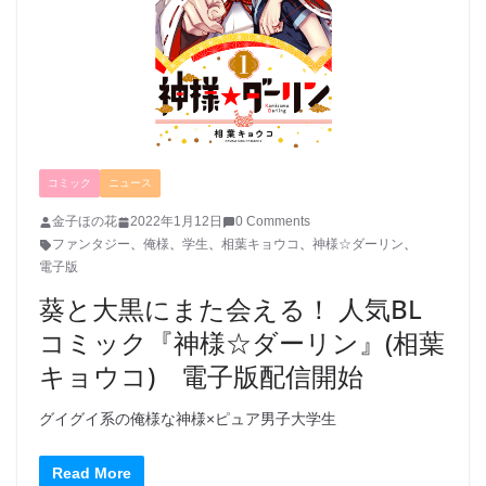
コミック
ニュース
金子ほの花
2022年1月12日
0 Comments
ファンタジー
、
俺様
、
学生
、
相葉キョウコ
、
神様☆ダーリン
、
電子版
葵と大黒にまた会える！ 人気BL
コミック『神様☆ダーリン』(相葉
キョウコ) 電子版配信開始
グイグイ系の俺様な神様×ピュア男子大学生
Read More