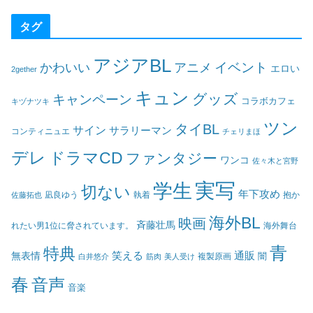
タグ
アジアBL
イベント
かわいい
アニメ
エロい
2gether
キュン
グッズ
キャンペーン
コラボカフェ
キヅナツキ
ツン
タイBL
サイン
サラリーマン
コンティニュエ
チェリまほ
デレ
ドラマCD
ファンタジー
ワンコ
佐々木と宮野
実写
学生
切ない
年下攻め
凪良ゆう
執着
佐藤拓也
抱か
海外BL
映画
斉藤壮馬
海外舞台
れたい男1位に脅されています。
青
特典
笑える
通販
無表情
闇
白井悠介
筋肉
美人受け
複製原画
春
音声
音楽