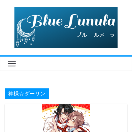
コ
ン
テ
ン
ツ
へ
ス
キ
ッ
プ
神様☆ダーリン