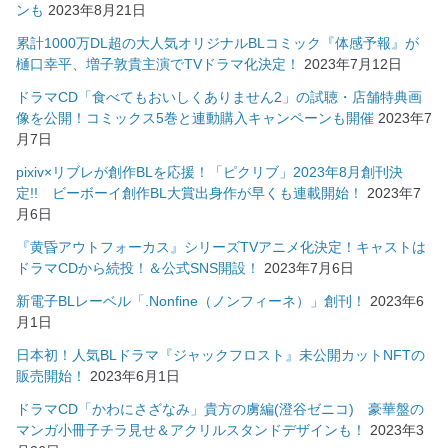
ンも
2023年8月21日
累計1000万DL超の大人気オリジナルBLコミック『体感予報』が
樋口幸平、増子敦貴主演でTVドラマ化決定！
2023年7月12日
ドラマCD「食べてもおいしくありません2」の試聴・店舗特典画
像を公開！コミックス5巻と連動購入キャンペーンも開催
2023年7
月7日
pixiv×リブレが創作BLを応援！「ピクリブ」2023年8月創刊決
定!! ビーボーイ創作BL大賞出身作が早くも連載開始！
2023年7
月6日
『黄昏アウトフォーカス』シリーズTVアニメ化決定！キャストは
ドラマCDから続投！＆公式SNS開設！
2023年7月6日
新電子BLレーベル「.Nonfine（ノンフィーネ）」創刊！
2023年6
月1日
日本初！人気BLドラマ『ジャックフロスト』未公開カットNFTの
販売開始！
2023年6月1日
ドラマCD「かわにさざなみ」貴方の虜編(澄谷ゼニコ) 豪華盤の
マンガ小冊子チラ見せ＆アクリルスタンドデザインも！
2023年3