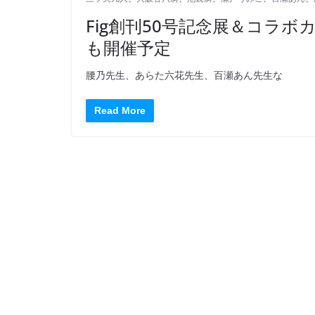
Fig創刊50号記念展＆コラ
も開催予定
腰乃先生、あらた六花先生、百瀬あん先生な
Read More