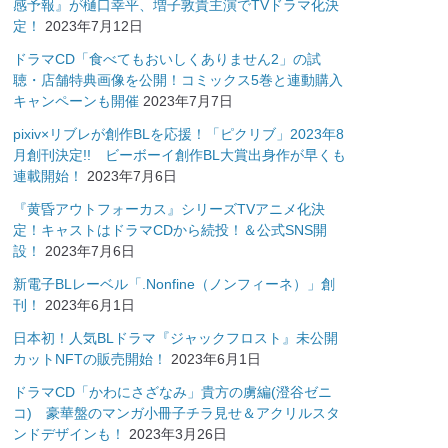
感予報』が樋口幸平、増子敦貴主演でTVドラマ化決
定！
2023年7月12日
ドラマCD「食べてもおいしくありません2」の試
聴・店舗特典画像を公開！コミックス5巻と連動購入
キャンペーンも開催
2023年7月7日
pixiv×リブレが創作BLを応援！「ピクリブ」2023年8
月創刊決定!! ビーボーイ創作BL大賞出身作が早くも
連載開始！
2023年7月6日
『黄昏アウトフォーカス』シリーズTVアニメ化決
定！キャストはドラマCDから続投！＆公式SNS開
設！
2023年7月6日
新電子BLレーベル「.Nonfine（ノンフィーネ）」創
刊！
2023年6月1日
日本初！人気BLドラマ『ジャックフロスト』未公開
カットNFTの販売開始！
2023年6月1日
ドラマCD「かわにさざなみ」貴方の虜編(澄谷ゼニ
コ) 豪華盤のマンガ小冊子チラ見せ＆アクリルスタ
ンドデザインも！
2023年3月26日