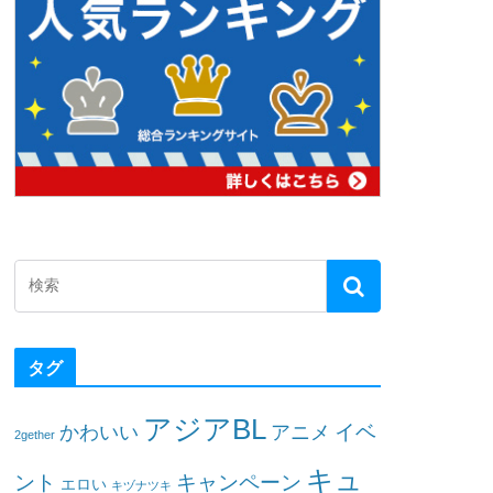
タグ
アジアBL
イベ
かわいい
アニメ
2gether
キュ
ント
キャンペーン
エロい
キヅナツキ