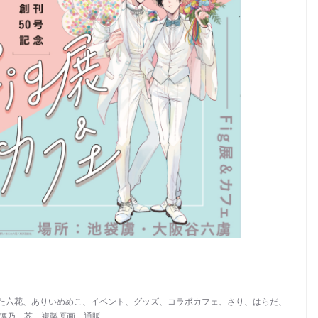
た六花
、
ありいめめこ
、
イベント
、
グッズ
、
コラボカフェ
、
さり
、
はらだ
、
腰乃
、
芥
、
複製原画
、
通販