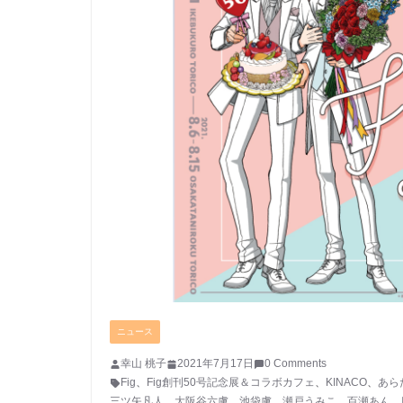
ニュース
幸山 桃子
2021年7月17日
0 Comments
Fig
、
Fig創刊50号記念展＆コラボカフェ
、
KINACO
、
あら
三ツ矢凡人
、
大阪谷六虜
、
池袋虜
、
瀬戸うみこ
、
百瀬あん
、