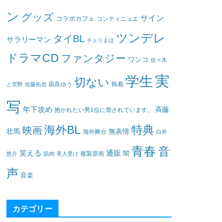
ン
グッズ
サイン
コラボカフェ
コンティニュエ
ツンデレ
タイBL
サラリーマン
チェリまほ
ドラマCD
ファンタジー
ワンコ
佐々木
実
学生
切ない
凪良ゆう
執着
と宮野
佐藤拓也
写
年下攻め
斉藤
抱かれたい男1位に脅されています。
海外BL
特典
映画
壮馬
無表情
海外舞台
白井
青春
音
笑える
通販
闇
悠介
筋肉
美人受け
複製原画
声
音楽
カテゴリー