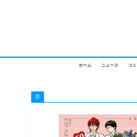
コ
ン
テ
ン
ツ
へ
ス
キ
ホーム
ニュース
コミ
ッ
プ
芥