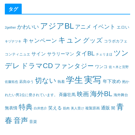
タグ
アジアBL
イベント
かわいい
アニメ
エロい
2gether
キュン
グッズ
キャンペーン
コラボカフェ
キヅナツキ
ツン
タイBL
サイン
サラリーマン
コンティニュエ
チェリまほ
デレ
ドラマCD
ファンタジー
ワンコ
佐々木と宮野
実写
学生
切ない
年下攻め
凪良ゆう
執着
佐藤拓也
抱か
海外BL
映画
斉藤壮馬
海外舞台
れたい男1位に脅されています。
青
特典
笑える
通販
無表情
闇
白井悠介
筋肉
美人受け
複製原画
春
音声
音楽