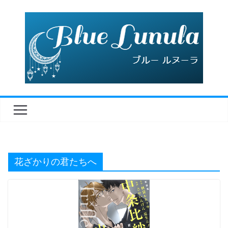
コ
ン
テ
ン
ツ
へ
ス
キ
ッ
プ
花ざかりの君たちへ