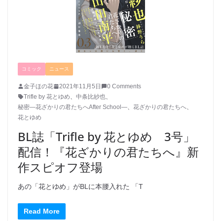
コミック
ニュース
金子ほの花
2021年11月5日
0 Comments
Trifle by 花とゆめ
、
中条比紗也
、
秘密―花ざかりの君たちへAfter School―
、
花ざかりの君たちへ
、
花とゆめ
BL誌「Trifle by 花とゆめ 3号」
配信！『花ざかりの君たちへ』新
作スピオフ登場
あの「花とゆめ」がBLに本腰入れた 「T
Read More