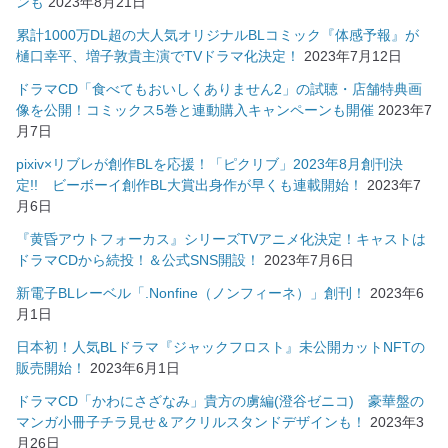
ンも
2023年8月21日
累計1000万DL超の大人気オリジナルBLコミック『体感予報』が
樋口幸平、増子敦貴主演でTVドラマ化決定！
2023年7月12日
ドラマCD「食べてもおいしくありません2」の試聴・店舗特典画
像を公開！コミックス5巻と連動購入キャンペーンも開催
2023年7
月7日
pixiv×リブレが創作BLを応援！「ピクリブ」2023年8月創刊決
定!! ビーボーイ創作BL大賞出身作が早くも連載開始！
2023年7
月6日
『黄昏アウトフォーカス』シリーズTVアニメ化決定！キャストは
ドラマCDから続投！＆公式SNS開設！
2023年7月6日
新電子BLレーベル「.Nonfine（ノンフィーネ）」創刊！
2023年6
月1日
日本初！人気BLドラマ『ジャックフロスト』未公開カットNFTの
販売開始！
2023年6月1日
ドラマCD「かわにさざなみ」貴方の虜編(澄谷ゼニコ) 豪華盤の
マンガ小冊子チラ見せ＆アクリルスタンドデザインも！
2023年3
月26日